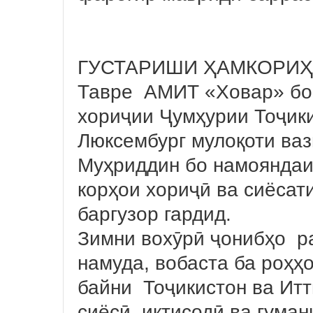
ГУСТАРИШИ ҲАМКОРИҲ
Тавре АМИТ «Ховар» бо 
хориҷии Ҷумҳурии Тоҷики
Люксембург мулоқоти ва
Муҳриддин бо намояндаи
корҳои хориҷӣ ва сиёсат
баргузор гардид.
Зимни вохӯрӣ ҷонибҳо р
намуда, вобаста ба роҳҳ
байни Тоҷикистон ва Итт
сиёсӣ, иқтисодӣ ва гума