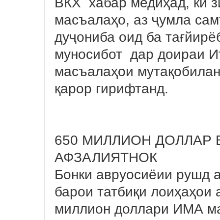
ВКХ хабар медиҳад, ки з
масъалаҳо, аз ҷумла са
дуҷониба оид ба тағйирёб
муносибот дар доираи И
масъалаҳои мутақобилан
қарор гирифтанд.
650 МИЛЛИОН ДОЛЛАР
АФЗАЛИЯТНОК
Бонки авруосиёии рушд 
барои татбиқи лоиҳаҳои 
миллион доллари ИМА ма