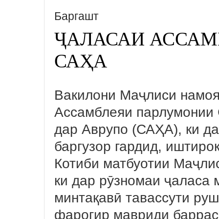
Баргашт
ҶАЛАСАИ АССАМ
САҲА
Вакилони Маҷлиси намоя
Ассамблеяи парлумонии 
дар Аврупо (САҲА), ки д
баргузор гардид, иштиро
Котиби матбуотии Маҷли
ки дар рӯзномаи ҷаласа
минтақавӣ тавассути ру
фарогир мавриди баррасӣ