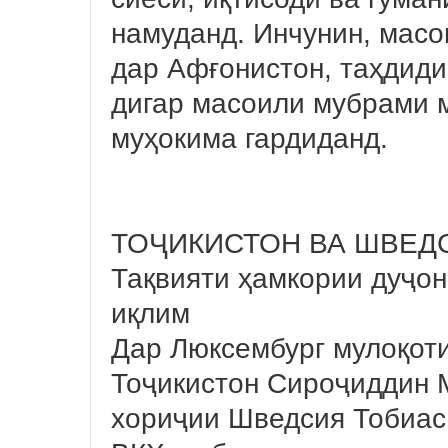
намуданд. Инчунин, масо
дар Афғонистон, таҳдиди
дигар масоили мубрами 
муҳокима гардиданд.
ТОҶИКИСТОН ВА ШВЕД
Тақвияти ҳамкории дуҷон
иқлим
Дар Люксембург мулоқоти
Тоҷикистон Сироҷиддин 
хориҷии Шведсия Тобиас