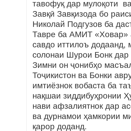
тавофуқ дар мулоқоти ва
Завқӣ Завқизода бо раис
Николай Подгузов ба дас
Тавре ба АМИТ «Ховар» 
савдо иттилоъ додаанд, 
солонаи Шурои Бонк дар 
Зимни он ҷонибҳо масъа
Тоҷикистон ва Бонки авр
имтиёзнок вобаста ба та
нақшаи зиддибуҳронии Ҳ
нави афзалиятнок дар а
ва дурнамои ҳамкории м
қарор доданд.