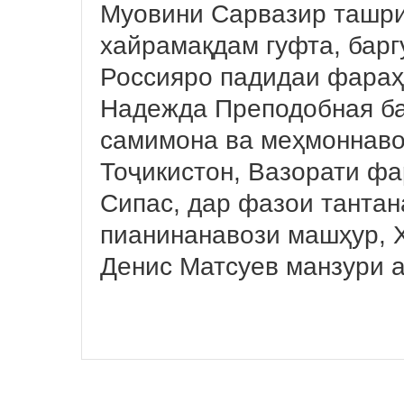
Муовини Сарвазир ташр
хайрамақдам гуфта, барг
Россияро падидаи фараҳ
Надежда Преподобная ба
самимона ва меҳмоннаво
Тоҷикистон, Вазорати фа
Сипас, дар фазои танта
пианинанавози машҳур, 
Денис Матсуев манзури а