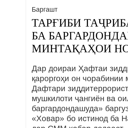
Баргашт
ТАРҒИБИ ТАҶРИ
БА БАРГАРДОНД
МИНТАҚАҲОИ Н
Дар доираи Ҳафтаи зид
қароргоҳи он чорабинии 
Дафтари зиддитеррорист
мушкилоти ҷангиён ва ои
баргардондашуда» баргуз
«Ховар» бо истинод ба 