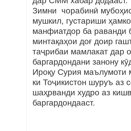
дар СММ хабар додааст.
Зимни чорабинӣ мубоҳис
мушкил, густариши ҳамко
манфиатдор ба раванди 
минтақаҳои доғ доир гашт
таҷрибаи мамлакат дар о
баргардондани занону кӯ
Ироқу Сурия маълумоти м
ки Тоҷикистон шуруъ аз 
шаҳрванди худро аз киш
баргардондааст.