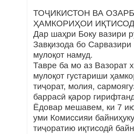
ТОҶИКИСТОН ВА ОЗАР
ҲАМКОРИҲОИ ИҚТИСО
Дар шаҳри Боку вазири р
Завқизода бо Сарвазири
мулоқот намуд.
Тавре ба мо аз Вазорат 
мулоқот густариши ҳамко
тиҷорат, молия, сармояг
баррасӣ қарор гирифтан
Ёдовар мешавем, ки 7 ию
уми Комиссияи байниҳуку
тиҷоратию иқтисодӣ байн