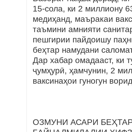
15-сола, ки 2 миллиону 
медиҳанд, маъракаи вакс
таъмини амнияти санита
пешгирии пайдоишу паҳн
беҳтар намудани салома
Дар хабар омадааст, ки 
ҷумҳурӣ, ҳамчунин, 2 ми
ваксинаҳои гуногун вори
ОЗМУНИ АСАРИ БЕҲТА