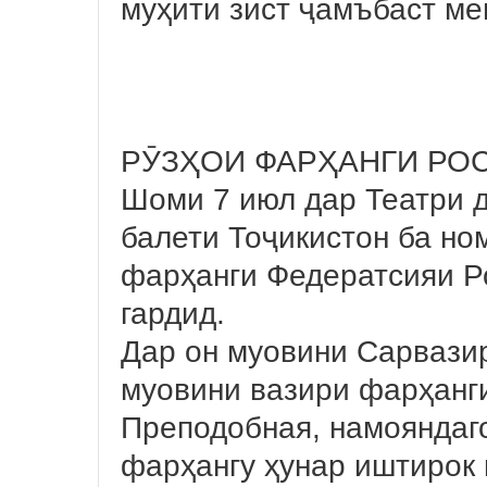
муҳити зист ҷамъбаст ме
РӮЗҲОИ ФАРҲАНГИ РО
Шоми 7 июл дар Театри 
балети Тоҷикистон ба н
фарҳанги Федератсияи Р
гардид.
Дар он муовини Сарвази
муовини вазири фарҳанг
Преподобная, намояндаго
фарҳангу ҳунар иштирок 