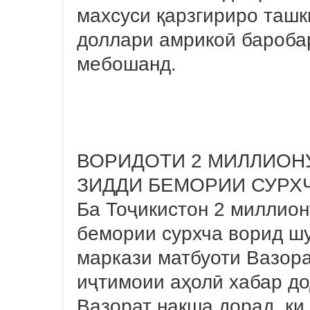
махсуси қарзгириро ташки
доллари амрикоӣ баробар
мебошанд.
ВОРИДОТИ 2 МИЛЛИОНУ
ЗИДДИ БЕМОРИИ СУРХ
Ба Тоҷикистон 2 миллион
бемории сурхча ворид шу
маркази матбуоти Вазора
иҷтимоии аҳолӣ хабар д
Вазорат нақша дорад, ки 