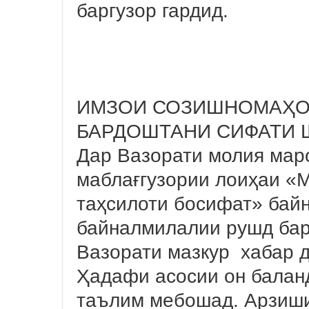
баргузор гардид.
ИМЗОИ СОЗИШНОМАҲО
БАРДОШТАНИ СИФАТИ 
Дар Вазорати молия мар
маблағгузории лоиҳаи «М
таҳсилоти босифат» байн
байналмилалии рушд барг
Вазорати мазкур хабар д
Ҳадафи асосии он балан
таълим мебошад. Арзиши