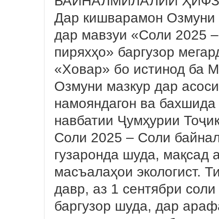
БАЙНАЛМИЛАЛИИ ҲИФЗ
Дар кишварамон Озмуни 
дар мавзуи «Соли 2025 
пиряхҳо» баргузор мега
«Ховар» бо истинод ба 
Озмуни мазкур дар асос
намояндагон ва бахшида
навбатии Ҷумҳурии Тоҷик
Соли 2025 – Соли байна
гузаронда шуда, мақсад 
масъалаҳои экологист. Т
давр, аз 1 сентябри соли
баргузор шуда, дар ара