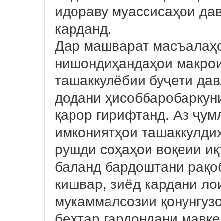
идораву муассисаҳои да
карданд.
Дар машварат масъалаҳо
нишондиҳандаҳои макрои
ташаккулёбии буҷети дав
додани ҳисоббаробаркун
қарор гирифтанд. Аз ҷум
имкониятҳои ташаккулди
рушди соҳаҳои воқеии иқ
баланд бардоштани рақо
кишвар, зиёд кардани ло
мукаммалсозии қонунгузо
беҳтар гардондани мавқе