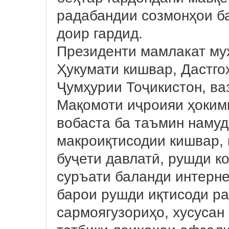
радабандии созмонҳои б
доир гардид.
Президенти мамлакат му
Ҳукумати кишвар, Дастго
Ҷумҳурии Тоҷикистон, ва
Мақомоти иҷроияи ҳоким
вобаста ба таъмин наму
макроиқтисодии кишвар, 
буҷети давлатӣ, рушди к
суръати баланди интерне
барои рушди иқтисоди р
сармоягузориҳо, хусусан