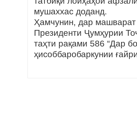
татбиқи лоиҳаҳои афзали
мушаххас доданд.
Ҳамчунин, дар машварат
Президенти Ҷумҳурии Тоҷ
таҳти рақами 586 “Дар б
ҳисоббаробаркунии ғайри