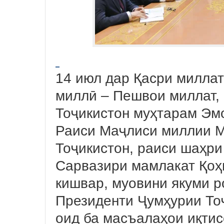
14 июл дар Қасри миллат
миллӣ – Пешвои миллат,
Тоҷикистон муҳтарам Эм
Раиси Маҷлиси миллии 
Тоҷикистон, раиси шаҳр
Сарвазири мамлакат Қоҳ
кишвар, муовини якуми р
Президенти Ҷумҳурии То
оид ба масъалаҳои иқтис