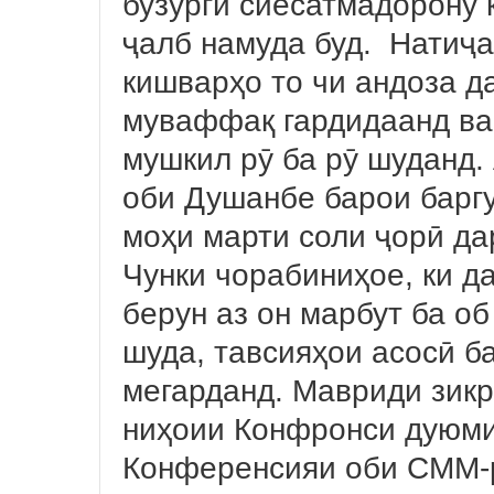
бузурги сиёсатмадорону 
ҷалб намуда буд. Натиҷа
кишварҳо то чи андоза д
муваффақ гардидаанд ва 
мушкил рӯ ба рӯ шуданд.
оби Душанбе барои барг
моҳи марти соли ҷорӣ да
Чунки чорабиниҳое, ки д
берун аз он марбут ба о
шуда, тавсияҳои асосӣ 
мегарданд. Мавриди зикр 
ниҳоии Конфронси дуюми
Конференсияи оби СММ-