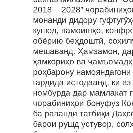
2018 – 2028” чорабиниҳо
монанди дидору гуфтугӯҳ
кушод, намоишҳо, конфр
обёрию беҳдоштӣ, соҳилм
мешаванд. Ҳамзамон, да
ҳамкориҳо ва ҷамъомадҳ
роҳбарону намояндагони
гардида истодаанд, ки а
номбурда дар мамлакат г
чорабиниҳои бонуфуз К
ба раванди татбиқи Даҳ
барои рушд устувор, солҳ