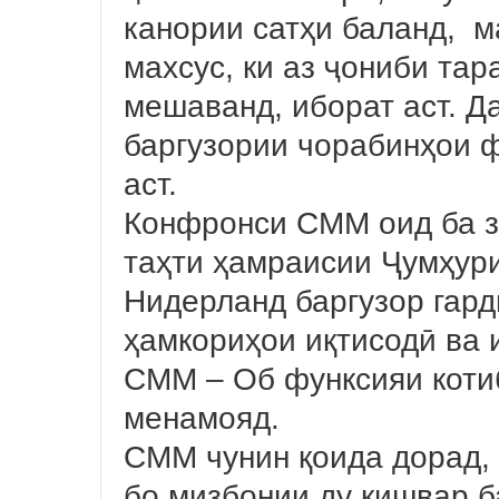
канории сатҳи баланд, м
махсус, ки аз ҷониби та
мешаванд, иборат аст. Д
баргузории чорабинҳои ф
аст.
Конфронси СММ оид ба з
таҳти ҳамраисии Ҷумҳур
Нидерланд баргузор гар
ҳамкориҳои иқтисодӣ ва 
СММ – Об функсияи коти
менамояд.
СММ чунин қоида дорад, 
бо мизбонии ду кишвар б