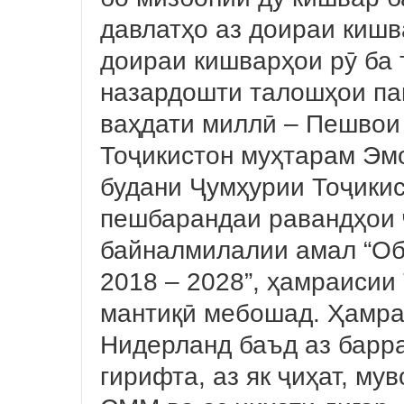
давлатҳо аз доираи кишв
доираи кишварҳои рӯ ба 
назардошти талошҳои па
ваҳдати миллӣ – Пешвои
Тоҷикистон муҳтарам Эм
будани Ҷумҳурии Тоҷики
пешбарандаи равандҳои 
байналмилалии амал “Об
2018 – 2028”, ҳамраисии
мантиқӣ мебошад. Ҳамра
Нидерланд баъд аз барр
гирифта, аз як ҷиҳат, му