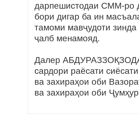
дарпешистодаи СММ-ро д
бори дигар ба ин масъал
тамоми мавҷудоти зинда
ҷалб менамояд.
Далер АБДУРАЗЗОҚЗОД
сардори раёсати сиёсати
ва захираҳои оби Вазора
ва захираҳои оби Ҷумҳур