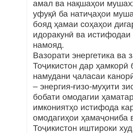
амал ва нақшаҳои мушах
уфуқӣ ба натиҷаҳои муша
бояд ҳамаи соҳаҳои дига
идоракунӣ ва истифодаи
намояд.
Вазорати энергетика ва 
Тоҷикистон дар ҳамкорӣ
намудани ҷаласаи канорӣ
– энергия-ғизо-муҳити зи
бобати омодагии ҳамата
имкониятҳо истифода кар
омодагиҳои ҳамаҷониба в
Тоҷикистон иштироки ху