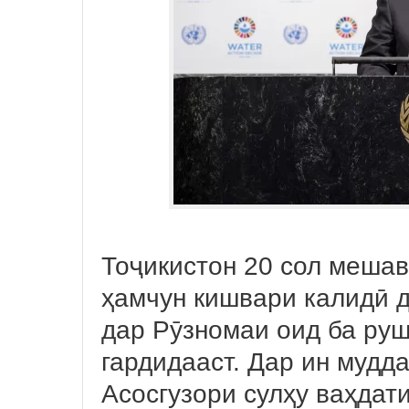
Тоҷикистон 20 сол мешав
ҳамчун кишвари калидӣ 
дар Рӯзномаи оид ба ру
гардидааст. Дар ин мудд
Асосгузори сулҳу ваҳдат