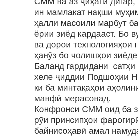
СММ ва аз ҷиҳати дигар,
ин мамлакат нақши муҳи
ҳалли масоили марбут ба
ёрии зиёд кардааст. Бо в
ва дорои технологияҳои 
ҳанӯз бо чолишҳои зиёде
Баланд гардидани сатҳи 
хеле ҷиддии Подшоҳии Н
ки ба минтақаҳои аҳолин
манфӣ мерасонад.
Конфронси СММ оид ба з
рӯи принсипҳои фарогирӣ
байнисоҳавӣ амал намуда