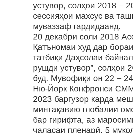
устувор, солҳои 2018 – 2
сессияҳои махсус ва таш
муваззаф гардидаанд.
20 декабри соли 2018 А
Қатъномаи худ дар бора
татбиқи Даҳсолаи байна
рушди устувор”, солҳои 2
буд. Мувофиқи он 22 – 2
Ню-Йорк Конфронси СММ 
2023 баргузор карда ме
минтақавию глобалии ом
бар гирифта, аз мароси
ҷаласаи пленарӣ, 5 муко