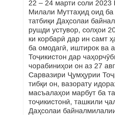
22 – 24 марти соли 2023
Милали Муттаҳид оид ба
татбиқи Даҳсолаи байна
рушди устувор, солҳои 2
ки корбарӣ дар ин самт 
ба омодагӣ, иштирок ва
Тоҷикистон дар чаҳорчӯ
чорабиниҳои он аз 27 авг
Сарвазири Ҷумҳурии Тоҷи
тибқи он, вазорату идор
масъалаҳои марбут ба та
тоҷикистонӣ, ташкили ҷа
Даҳсолаи байналмилалии