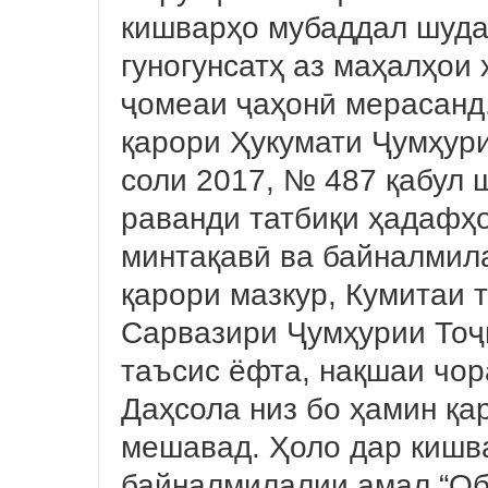
кишварҳо мубаддал шуда,
гуногунсатҳ аз маҳалҳои 
ҷомеаи ҷаҳонӣ мерасанд.
қарори Ҳукумати Ҷумҳури
соли 2017, № 487 қабул ш
раванди татбиқи ҳадафҳо
минтақавӣ ва байналмила
қарори мазкур, Кумитаи 
Сарвазири Ҷумҳурии Тоҷ
таъсис ёфта, нақшаи чор
Даҳсола низ бо ҳамин қа
мешавад. Ҳоло дар кишв
байналмилалии амал “Об