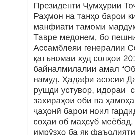
Президенти Ҷумҳурии То
Раҳмон на танҳо барои к
манфиати тамоми мардум
Тавре медонем, бо пешн
Ассамблеяи генералии С
қатъномаи худ солҳои 20
байналмилалии амал “Об
намуд. Ҳадафи асосии Да
рушди устувор, идораи 
захираҳои обӣ ва ҳамоҳ
ҷаҳонӣ барои ноил гарди
соҳаи об маҳсуб меёбад.
имрӯзҳо ба як фаъолияти