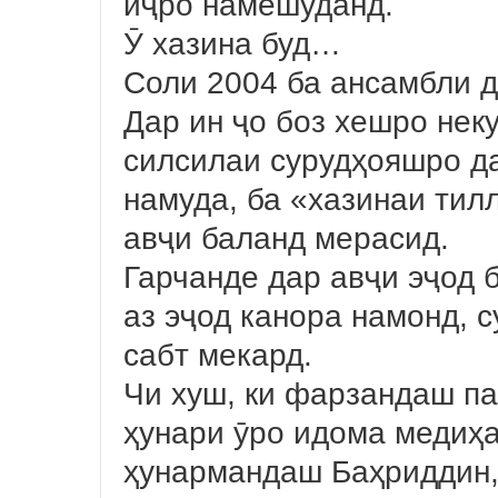
иҷро намешуданд.
Ӯ хазина буд…
Соли 2004 ба ансамбли д
Дар ин ҷо боз хешро нек
силсилаи сурудҳояшро да
намуда, ба «хазинаи ти
авҷи баланд мерасид.
Гарчанде дар авҷи эҷод 
аз эҷод канора намонд, 
сабт мекард.
Чи хуш, ки фарзандаш п
ҳунари ӯро идома медиҳа
ҳунармандаш Баҳриддин,