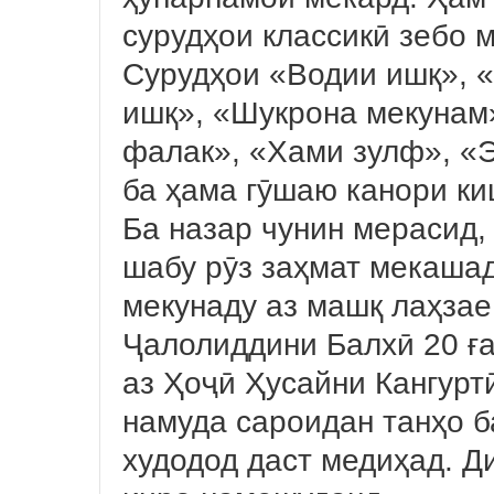
сурудҳои классикӣ зебо 
Сурудҳои «Водии ишқ»,
ишқ», «Шукрона мекунам»
фалак», «Хами зулф», «Э
ба ҳама гӯшаю канори к
Ба назар чунин мерасид
шабу рӯз заҳмат мекашад
мекунаду аз машқ лаҳзае
Ҷалолиддини Балхӣ 20 ға
аз Ҳоҷӣ Ҳусайни Кангурт
намуда сароидан танҳо б
худодод даст медиҳад. Ди