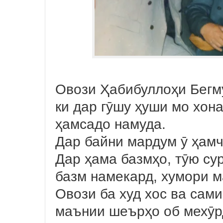
Овози Ҳабибуллоҳи Бегму
ки дар гӯшу ҳуши мо хон
ҳамсадо намуда.
Дар байни мардум ӯ ҳамч
Дар ҳама базмҳо, тӯю сур
базм намекард, хумори 
Овози ба худ хос ва сам
маънии шеърҳо об мехӯр