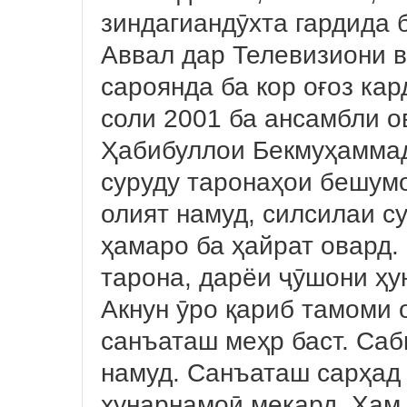
зиндагиандӯхта гардида б
Аввал дар Телевизиони в
сароянда ба кор оғоз ка
соли 2001 ба ансамбли о
Ҳабибуллои Бекмуҳаммад
суруду таронаҳои бешумо
олият намуд, силсилаи с
ҳамаро ба ҳайрат овард. 
тарона, дарёи ҷӯшони ҳу
Акнун ӯро қариб тамоми 
санъаташ меҳр баст. Саб
намуд. Санъаташ сарҳад н
ҳунарнамоӣ мекард. Ҳам 