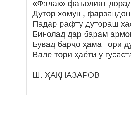
«Фалак» фаъолият дорад
Дутор хомӯш, фарзандон 
Падар рафту дутораш хас
Бинолад дар барам армо
Бувад барҷо ҳама тори д
Вале тори ҳаёти ӯ гусаст
Ш. ҲАҚНАЗАРОВ