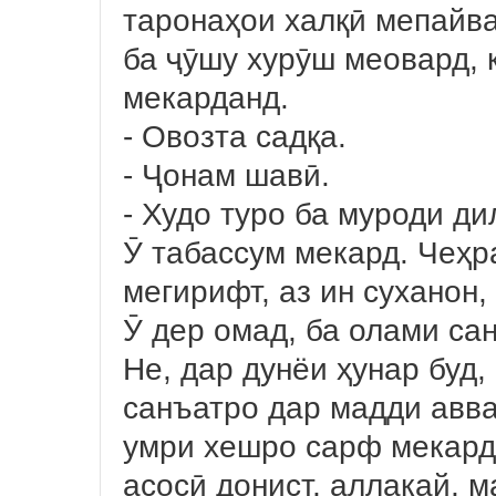
таронаҳои халқӣ мепайва
ба ҷӯшу хурӯш меовард, 
мекарданд.
- Овозта садқа.
- Ҷонам шавӣ.
- Худо туро ба муроди ди
Ӯ табассум мекард. Чеҳр
мегирифт, аз ин суханон,
Ӯ дер омад, ба олами сан
Не, дар дунёи ҳунар буд
санъатро дар мадди авва
умри хешро сарф мекард.
асосӣ донист, аллакай, 