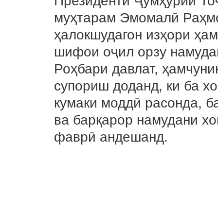
Президенти Ҷумҳурии То
муҳтарам Эмомалӣ Раҳмо
ҳалокшудагон изҳори ҳам
шифои оҷил орзу намуда
Роҳбари давлат, ҳамчуни
супориш доданд, ки ба х
кумаки моддӣ расонда, б
ва барқарор намудани х
фаврӣ андешанд.