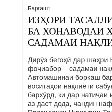
Баргашт
ИЗҲОРИ ТАСАЛЛ
БА ХОНАВОДАИ 
САДАМАИ НАҚЛИ
Дирӯз бегоҳӣ дар шаҳри 
фоҷиабор – садамаи нақл
Автомашинаи боркаш бар 
воситаҳои нақлиёти сабу
бархӯрд, ки дар натиҷаи
аз даст дода, чандин на