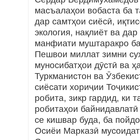
масъалаҳои вобаста ба 
дар самтҳои сиёсӣ, иқтис
экология, нақлиёт ва да
манфиати муштаракро б
Пешвои миллат зимни су
муносибатҳои дӯстӣ ва ҳ
Туркманистон ва Ӯзбекис
сиёсати хориҷии Тоҷикис
робита, зикр гардид, ки
робитаҳои байнидавлатӣ
се кишвар буда, ба пойдо
Осиёи Марказӣ мусоидат