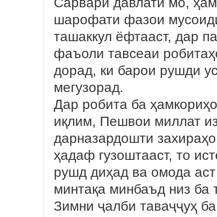
Сарвари давлати мо, ҳам
шарофати фазои мусоиди 
ташаккул ёфтааст, дар п
фаъоли тавсеаи робитаҳ
дорад, ки барои рушди у
мегузорад.
Дар робита ба ҳамкориҳо
иқлим, Пешвои миллат из
дарназардошти захираҳои
ҳадаф гузоштааст, то ист
рушд диҳад ва омода аст
минтақа минбаъд низ ба 
Зимни ҷалби таваҷҷуҳ ба