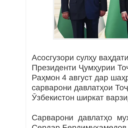
Асосгузори сулҳу ваҳдат
Президенти Ҷумҳурии То
Раҳмон 4 август дар ша
сарварони давлатҳои Тоҷ
Ӯзбекистон ширкат варз
Сарварони давлатҳо му
Сердар Бердимухамедов