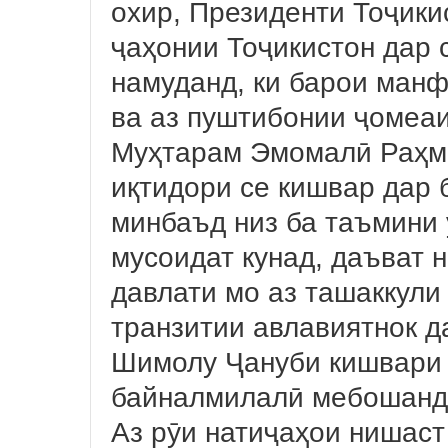
охир, Президенти Тоҷики
ҷаҳонии Тоҷикистон дар 
намуданд, ки барои манф
ва аз пуштибонии ҷомеаи
Муҳтарам Эмомалӣ Раҳм
иқтидори се кишвар дар 
минбаъд низ ба таъмини 
мусоидат кунад, даъват 
давлати мо аз ташаккули
транзитии авлавиятнок д
Шимолу Ҷануби кишвари 
байналмилалӣ мебошанд,
Аз рӯи натиҷаҳои нишас