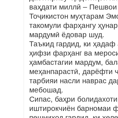
ваҳдати миллӣ – Пешвои
Тоҷикистон муҳтарам Эм
такомули фарҳангу ҳуна
мардумӣ ёдовар шуд.
Таъкид гардид, ки ҳадаф
ҳифзи фарҳанг ва мерос
ҳамбастагии мардум, ба
меҳанпарастӣ, дарёфти ҷ
тарбияи насли наврас д
мебошад.
Сипас, баҳри болидахоти
иштирокчиён барномаи ф
пешниҳод гардид, ки хеле