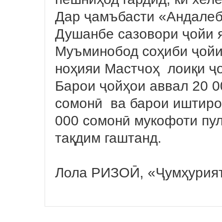
Дар ҷамъбасти «Андалеб
Душанбе сазовори ҷойи 
Муъминобод соҳиби ҷойи
ноҳияи Мастчоҳ лоиқи ҷ
Барои ҷойҳои аввал 20 0
сомонӣ ва барои иштиро
000 сомонӣ мукофоти пу
тақдим гаштанд.
Лола РИЗОӢ, «Ҷумҳурия