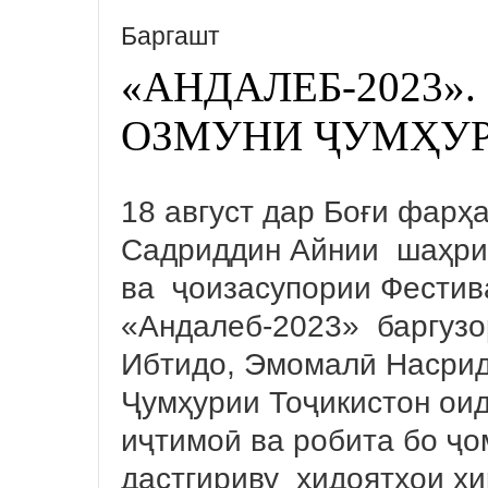
Баргашт
«АНДАЛЕБ-2023»
ОЗМУНИ ҶУМҲУР
18 август дар Боғи фарҳ
Садриддин Айнии шаҳри
ва ҷоизасупории Фестив
«Андалеб-2023» баргузо
Ибтидо, Эмомалӣ Насрид
Ҷумҳурии Тоҷикистон ои
иҷтимоӣ ва робита бо ҷом
дастгириву ҳидоятҳои хи