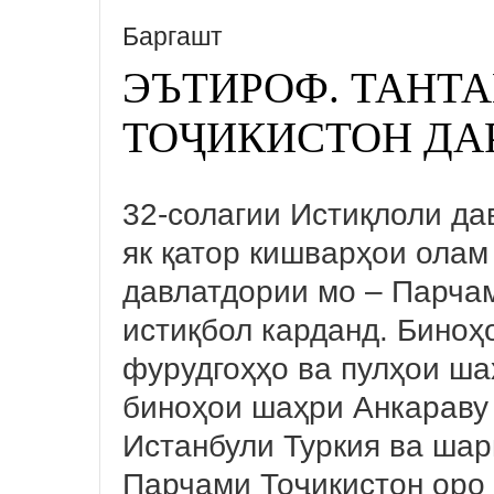
Баргашт
ЭЪТИРОФ. ТАНТ
ТОҶИКИСТОН ДА
32-солагии Истиқлоли да
як қатор кишварҳои ола
давлатдории мо – Парча
истиқбол карданд. Биноҳ
фурудгоҳҳо ва пулҳои ша
биноҳои шаҳри Анкараву
Истанбули Туркия ва ша
Парчами Тоҷикистон оро 