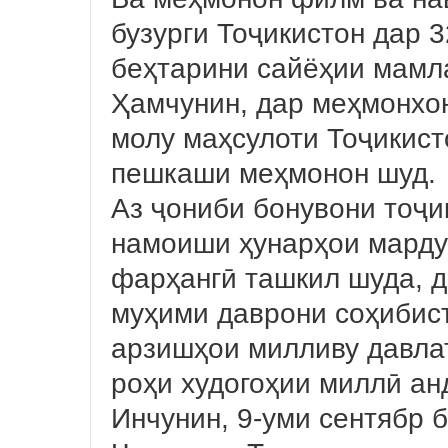
бузурги Тоҷикистон дар 3
беҳтарини сайёҳии мамл
Ҳамчунин, дар меҳмонхон
молу маҳсулоти Тоҷикист
пешкаши меҳмонон шуд.
Аз ҷониби бонувони тоҷ
намоиши ҳунарҳои марду
фарҳангӣ ташкил шуда, д
муҳими даврони соҳибис
арзишҳои милливу давлат
роҳи худогоҳии миллӣ а
Инчунин, 9-уми сентябр