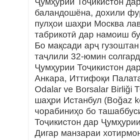
Ҷумҳурии Тоҷикистон дар
баландошёна, дохили фур
пулҳои шаҳри Москва ла
табрикотӣ дар намоиш бу
Бо мақсади арҷ гузоштан
таҷлили 32-юмин солгар
Ҷумҳурии Тоҷикистон да
Анкара, Иттифоқи Палата
Odalar ve Borsalar Birliğ
шаҳри Истанбул (Boğaz k
чорабиниҳо бо ташаббус
Тоҷикистон дар Ҷумҳурии
Дигар манзараи хотирмон