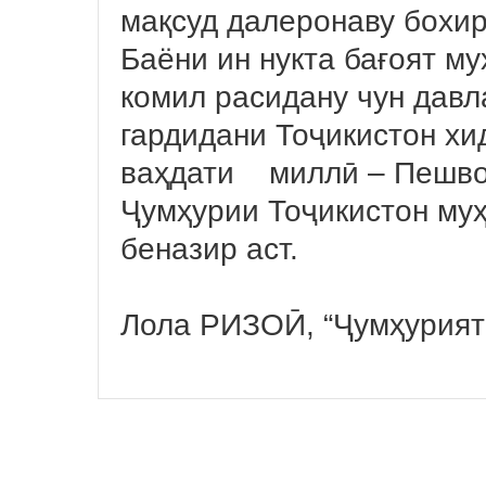
мақсуд далеронаву бохи
Баёни ин нукта бағоят му
комил расидану чун давл
гардидани Тоҷикистон х
ваҳдати миллӣ – Пешво
Ҷумҳурии Тоҷикистон му
беназир аст.
Лола РИЗОӢ, “Ҷумҳурият