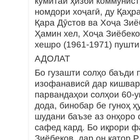
кумитаи ҳизби коммунист
номдори хоҷагӣ, ду Қаҳ
Қара Дӯстов ва Хоҷа Зиё
Ҳамин хел, Хоҷа Зиёбеко
хешро (1961-1971) пушти
АДОЛАТ
Бо гузашти солҳо баъди 
изофанависӣ дар кишвар
парвандаҳои солҳои 60-
дода, бинобар бе гуноҳ ҳ
шудани баъзе аз онҳоро 
сафед кард. Бо иқрори 
Зиёбеков, дар он қатор Р