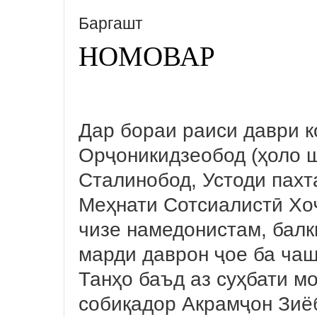
Баргашт
НОМОВАР
Дар бораи раиси даври к
Орҷоникидзеобод (ҳоло ш
Сталинобод, Устоди пахт
Меҳнати Сотсиалистӣ Хоҷ
чизе намедонистам, балк
марди даврон ҷое ба чаш
Танҳо баъд аз суҳбати мо
собиқадор Акрамҷон Зиёб