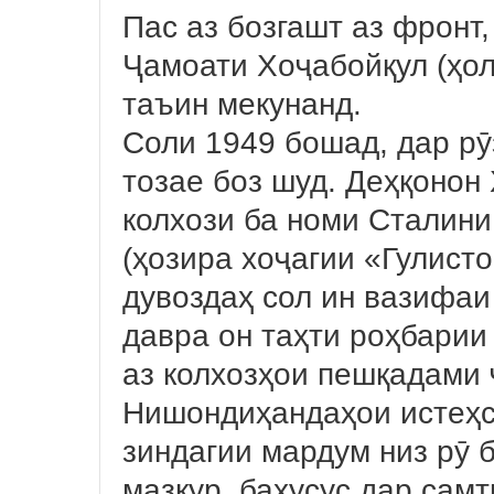
Пас аз бозгашт аз фронт
Ҷамоати Хоҷабойқул (ҳо
таъин мекунанд.
Соли 1949 бошад, дар рӯ
тозае боз шуд. Деҳқонон
колхози ба номи Сталин
(ҳозира хоҷагии «Гулисто
дувоздаҳ сол ин вазифаи
давра он таҳти роҳбарии
аз колхозҳои пешқадами 
Нишондиҳандаҳои истеҳс
зиндагии мардум низ рӯ б
мазкур, бахусус дар сам