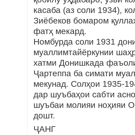
касаба (аз соли 1934), к
Зиёбеков бомаром қуллаҳ
фатҳ мекард.
Номбурда соли 1931 дон
муаллимтайёркунии шаҳр
хатми Донишкада фаъоли
Ҷартеппа ба симати муа
мекунад. Солҳои 1935-19
дар шуъбаҳои сабти асн
шуъбаи молияи ноҳияи О
дошт.
ҶАНГ