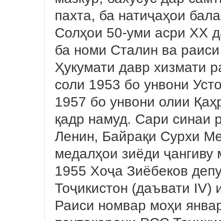
пахта, ба натиҷаҳои бала
Солҳои 50-уми асри XX д
ба номи Сталин ва раиси
Ҳукумати давр хизмати 
соли 1953 бо унвони Уст
1957 бо унвони олии Қа
қадр намуд. Сари синаи 
Ленин, Байрақи Сурхи М
медалҳои зиёди ҷангиву 
1955 Хоҷа Зиёбеков деп
Тоҷикистон (даъвати IV) 
Раиси номвар моҳи январ