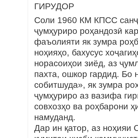
ГИРУДОР
Соли 1960 КМ КПСС санҷ
ҷумҳуриро роҳандозӣ кар
фаъолияти як зумра роҳб
ноҳияҳо, бахусус хоҷагиҳ
норасоиҳои зиёд, аз ҷум
пахта, ошкор гардид. Бо
собитшуда», як зумра ро
ҷумҳуриро аз вазифа гир
совхозҳо ва роҳбарони 
намуданд.
Дар ин қатор, аз ноҳияи