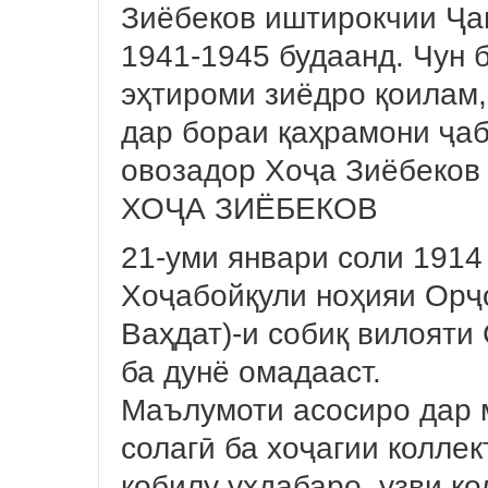
Зиёбеков иштирокчии Ҷан
1941-1945 будаанд. Чун 
эҳтироми зиёдро қоилам
дар бораи қаҳрамони ҷаб
овозадор Хоҷа Зиёбеков
ХОҶА ЗИЁБЕКОВ
21-уми январи соли 1914
Хоҷабойқули ноҳияи Орҷ
Ваҳдат)-и собиқ вилояти
ба дунё омадааст.
Маълумоти асосиро дар м
солагӣ ба хоҷагии коллек
қобилу уҳдабаро, узви ко