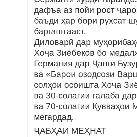
дафъа аз пойи рост ҷаро
баъди ҳар бори рухсат шу
баргаштааст.
Диловарӣ дар муҳорибаҳ
Хоҷа Зиёбеков бо медал
Германия дар Ҷанги Бузу
ва «Барои озодсози Вар
солҳои осоишта Хоҷа Зи
ва 30-солагии ғалаба дар
ва 70-солагии Қувваҳои
мегардад.
ҶАБҲАИ МЕҲНАТ