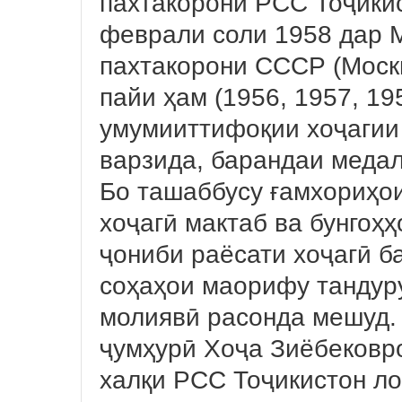
пахтакорони РСС Тоҷикис
феврали соли 1958 дар 
пахтакорони СССР (Москв
пайи ҳам (1956, 1957, 1
умумииттифоқии хоҷагии
варзида, барандаи меда
Бо ташаббусу ғамхориҳои
хоҷагӣ мактаб ва бунгоҳ
ҷониби раёсати хоҷагӣ б
соҳаҳои маорифу тандур
молиявӣ расонда мешуд.
ҷумҳурӣ Хоҷа Зиёбековр
халқи РСС Тоҷикистон ло