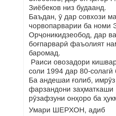
Зиёбеков низ будаанд.
Баъдан, ӯ дар совхози м
чорвопарварии ба номи 
Орҷоникидзеобод, дар в
боғпарварӣ фаъолият на
баромад.
Раиси овозадори кишвар
соли 1994 дар 80-солагӣ 
Ба андешаи ғолиб, имрӯз 
фарзандони заҳматкаши 
рӯзафзуни онҳоро ба ҳу
Умари ШЕРХОН, адиб