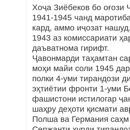
Хоҷа Зиёбеков бо оғози 
1941-1945 чанд маротиб
кард, аммо иҷозат нашуд.
1943 аз комиссариати ҳ
даъватнома гирифт.
Ҷавонмарди таҳамтан сар
моҳи майи соли 1945 дар
полки 4-уми тирандози д
эҳтиётии фронти 1-уми Б
фашистони истилогар ҷан
шаҳру деҳоти қисмати а
Полша ва Германия саҳм
Сержанти хурди тирандоз