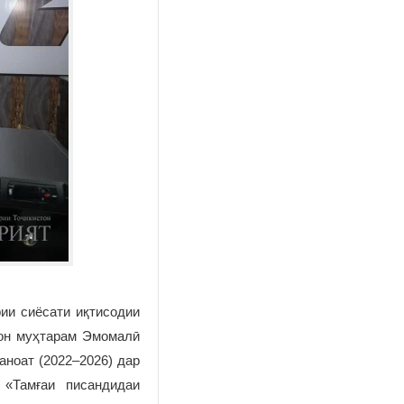
рии сиёсати иқтисодии
тон муҳтарам Эмомалӣ
ноат (2022–2026) дар
 «Тамғаи писандидаи