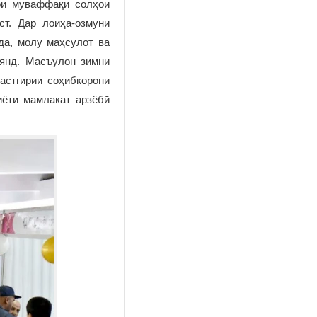
ҳои муваффақи солҳои
т. Дар лоиҳа-озмуни
да, молу маҳсулот ва
оянд. Масъулон зимни
астгирии соҳибкорони
иёти мамлакат арзёбӣ