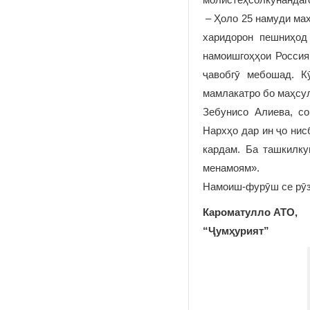
– Ҳоло 25 намуди маҳ
харидорон пешниҳод 
намоишгоҳҳои Россия
ҷавобгӯ мебошад. К
мамлакатро бо маҳсул
Зебунисо Алиева, со
Нархҳо дар ин ҷо нис
кардам. Ба ташкилку
менамоям».
Намоиш-фурӯш се рӯз
Кароматулло АТО,
“Ҷумҳурият”