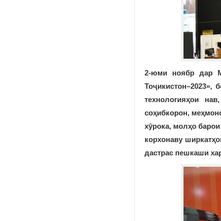
2-юми ноябр дар М
Тоҷикистон–2023», 
технологияҳои нав
соҳибкорон, меҳмон
хӯрока, молҳо барои
корхонаву ширкатҳо
дастрас пешкаши ха