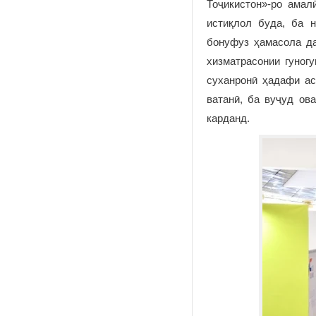
Тоҷикистон»-ро амал
истиқлол буда, ба 
бонуфуз ҳамасола да
хизматрасонии гуног
суханронӣ ҳадафи ас
ватанӣ, ба вуҷуд ов
карданд.