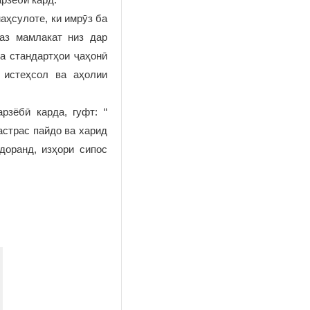
аҳсулоте, ки имрӯз ба
 аз мамлакат низ дар
а стандартҳои ҷаҳонӣ
 истеҳсол ва аҳолии
рзёбӣ карда, гуфт: “
астрас пайдо ва харид
доранд, изҳори сипос