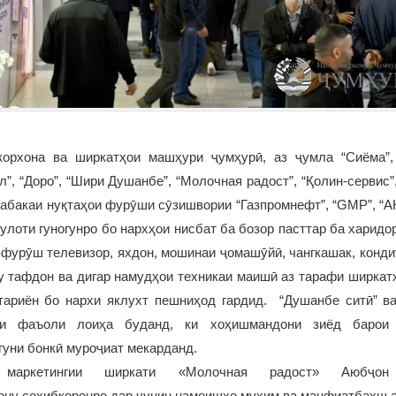
рхона ва ширкатҳои машҳури ҷумҳурӣ, аз ҷумла “Сиёма”, “
л”, “Доро”, “Шири Душанбе”, “Молочная радост”, “Қолин-сервис”,
абакаи нуқтаҳои фурӯши сӯзишвории “Газпромнефт”, “GMP”, “АК
сулоти гуногунро бо нархҳои нисбат ба бозор пасттар ба харид
фурӯш телевизор, яхдон, мошинаи ҷомашӯйӣ, чангкашак, конди
у тафдон ва дигар намудҳои техникаи маишӣ аз тарафи ширкатҳ
тариён бо нархи яклухт пешниҳод гардид. “Душанбе ситӣ” ва 
ни фаъоли лоиҳа буданд, ки хоҳишмандони зиёд барои
гуни бонкӣ муроҷиат мекарданд.
маркетингии ширкати «Молочная радост» Аюбҷо
ону соҳибкоронро дар чунин намоишҳо муҳим ва манфиатбахш 