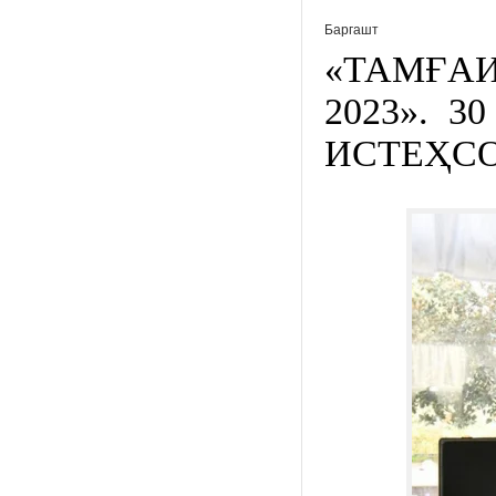
Баргашт
«ТАМҒАИ
2023». 
ИСТЕҲС