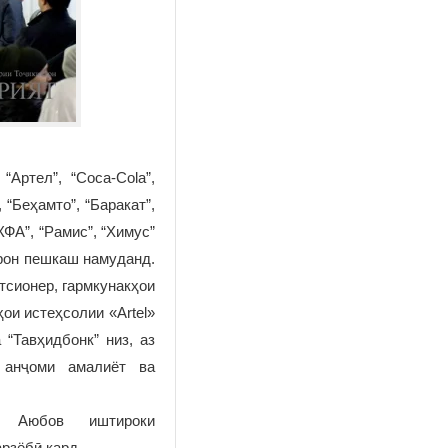
Артел”, “Coca-Cola”,
 “Беҳамто”, “Баракат”,
ФА”, “Рамис”, “Химус”
орон пешкаш намуданд.
тсионер, гармкунакҳои
ои истеҳсолии «Artel»
“Тавҳидбонк” низ, аз
 анҷоми амалиёт ва
н Аюбов иштироки
арзёбӣ кард.