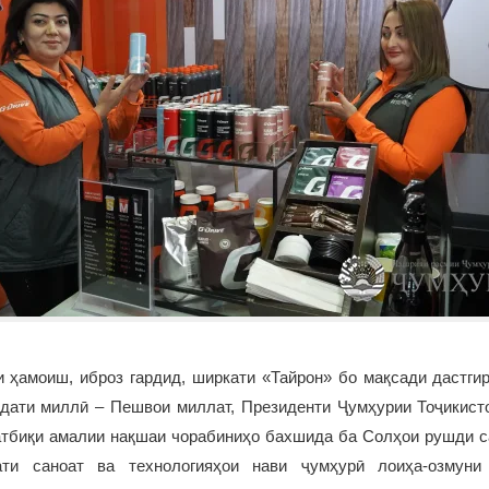
 ҳамоиш, иброз гардид, ширкати «Тайрон» бо мақсади дастги
ҳдати миллӣ – Пешвои миллат, Президенти Ҷумҳурии Тоҷикис
атбиқи амалии нақшаи чорабиниҳо бахшида ба Солҳои рушди са
ти саноат ва технологияҳои нави ҷумҳурӣ лоиҳа-озмуни