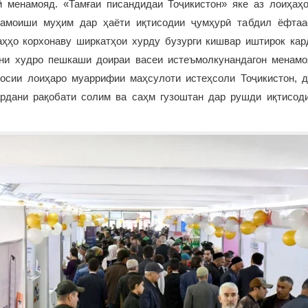
ӣ менамояд. «Тамғаи писандидаи Тоҷикистон» яке аз лоиҳа
намоиши муҳим дар ҳаёти иқтисодии ҷумҳурӣ табдил ёфтаас
ҳҳо корхонаву ширкатҳои хурду бузурги кишвар иштирок кар
уни худро пешкаши доираи васеи истеъмолкунандагон менам
осии лоиҳаро муаррифии маҳсулоти истеҳсоли Тоҷикистон, д
ардани рақобати солим ва саҳм гузоштан дар рушди иқтисод