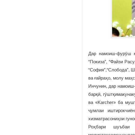
Дар намоиш-фурӯш ко
“Покиза”, “Файзи Расу
“София”,“Слобода”, Ш
ва ғайраҳо, молу маҳ
Инчунин, дар намоиш-
барқӣ, гӯштқимакунак
ва «Karcher» ба муш
ҷумлаи иштирокчиё
хизматрасониҳои гуно
Роҳбари шуъбаи 
молистеҳсолкунандаг