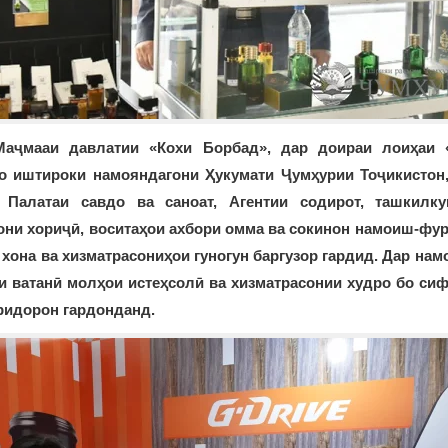
аҷмааи давлатии «Кохи Борбад», дар доираи лоиҳаи 
бо иштироки намояндагони Ҳукумати Ҷумҳурии Тоҷикистон,
, Палатаи савдо ва саноат, Агентии содирот, ташкилку
они хориҷӣ, воситаҳои ахбори омма ва сокинон намоиш-фу
 хона ва хизматрасониҳои гуногун баргузор гардид. Дар на
и ватанӣ молҳои истеҳсолӣ ва хизматрасонии худро бо сиф
ридорон гардонданд.