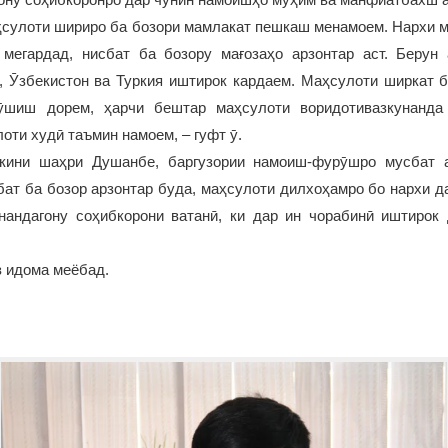
сулоти шириро ба бозори мамлакат пешкаш менамоем. Нархи м
мегардад, нисбат ба бозору мағозаҳо арзонтар аст. Берун
, Ӯзбекистон ва Туркия иштирок кардаем. Маҳсулоти ширкат б
ӯшиш дорем, ҳарчи бештар маҳсулоти воридотивазкунанда
оти худӣ таъмин намоем, – гуфт ӯ.
кини шаҳри Душанбе, баргузории намоиш-фурӯшро мусбат а
бат ба бозор арзонтар буда, маҳсулоти дилхоҳамро бо нархи д
нандагону соҳибкорони ватанӣ, ки дар ин чорабинӣ иштирок 
 идома меёбад.