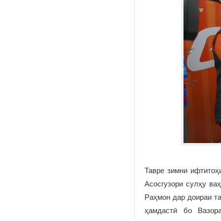
Тавре зимни ифтитоҳи
Асосгузори сулҳу ва
Раҳмон дар доираи т
ҳамдастӣ бо Вазора