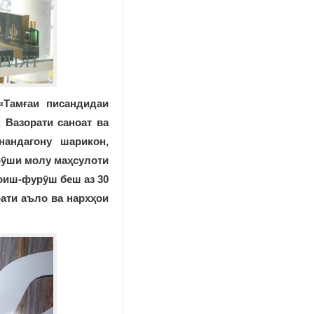
«Тамғаи писандидаи
 Вазорати саноат ва
нандагону шарикон,
рӯши молу маҳсулоти
моиш-фурӯш беш аз 30
ати аъло ва нархҳои