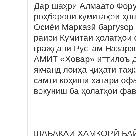
Дар шаҳри Алмаато Фору
роҳбарони кумитаҳои ҳо
Осиёи Марказӣ баргузор 
раиси Кумитаи ҳолатҳои
гражданӣ Рустам Назарз
АМИТ «Ховар» иттилоъ до
якчанд лоиҳа ҷиҳати таҳ
самти коҳиши хатари офа
вокуниш ба ҳолатҳои фав
ШАБАКАИ ҲАМКОРӢ БА