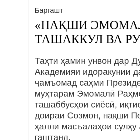
Баргашт
«НАҚШИ ЭМОМА
ТАШАККУЛ ВА Р
Таҳти ҳамин унвон дар 
Академияи идоракунии да
ҷамъомад саҳми Президе
муҳтарам Эмомалӣ Раҳм
ташаббусҳои сиёсӣ, иқти
доираи Созмон, нақши П
ҳалли масъалаҳои сулҳу 
гаштанд.