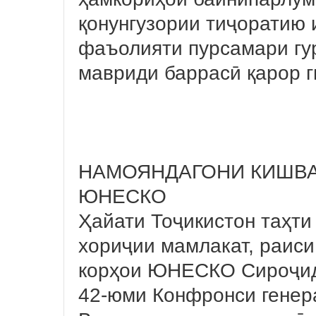
қонунгузории тиҷоратию 
фаъолияти пурсамари гу
мавриди баррасӣ қарор 
НАМОЯНДАГОНИ КИШВА
ЮНЕСКО
Ҳайати Тоҷикистон таҳти
хориҷии мамлакат, раиси
корҳои ЮНЕСКО Сироҷид
42-юми Конфронси гене