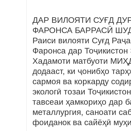
ДАР ВИЛОЯТИ СУҒД Д
ФАРОНСА БАРРАСӢ ШУ
Раиси вилояти Суғд Раҷ
Фаронса дар Тоҷикистон 
Хадамоти матбуоти МИҲД
додааст, ки ҷонибҳо тар
сармоя ва коркарду соди
экологӣ тозаи Тоҷикисто
тавсеаи ҳамкориҳо дар б
металлургия, саноати са
фоиданок ва сайёҳӣ муҳ