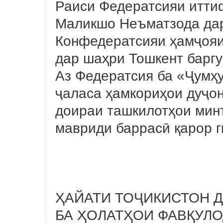
Раиси Федератсияи итти
Маликшо Неъматзода дар
Конфедератсияи ҳамҷояи
дар шаҳри Тошкент баргу
Аз Федератсия ба «Ҷумҳу
ҷаласа ҳамкориҳои дуҷо
доираи ташкилотҳои мин
мавриди баррасӣ қарор 
ҲАЙАТИ ТОҶИКИСТОН 
БА ҲОЛАТҲОИ ФАВҚУЛ