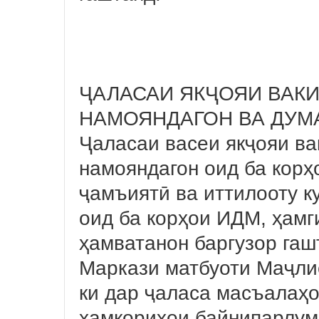
ҶАЛАСАИ ЯКҶОЯИ ВАК
НАМОЯНДАГОН ВА ДУМ
Ҷаласаи васеи якҷояи в
намояндагон оид ба корҳ
ҷамъиятӣ ва иттилооту к
оид ба корҳои ИДМ, ҳамг
ҳамватанон баргузор гаш
Маркази матбуоти Маҷли
ки дар ҷаласа масъалаҳ
ҳамкориҳои байнипарлумо