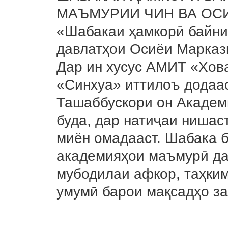
МАЪМУРИИ ЧИН ВА ОС
«Шабакаи ҳамкорӣ байни
давлатҳои Осиёи Марказ
Дар ин хусус АМИТ «Хова
«Синхуа» иттилоъ додаас
Ташаббускори он Академ
буда, дар натиҷаи нишас
миён омадааст. Шабака 
академияҳои маъмурӣ да
мубодилаи афкор, таҳким
умумӣ барои мақсадҳо з