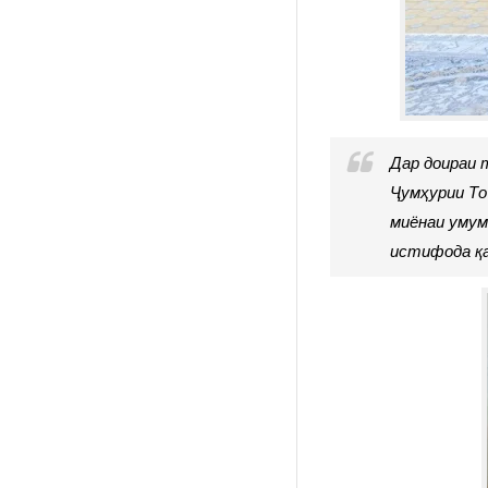
Дар доираи 
Ҷумҳурии То
миёнаи умум
истифода қа