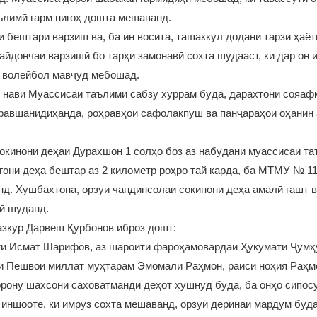
ълимӣ гарм нигоҳ дошта мешаванд.
и бештари варзиш ва, ба ин восита, ташаккул додани тарзи ҳаё
йдончаи варзишӣ бо тарҳи замонавӣ сохта шудааст, ки дар он 
а волейбол мавҷуд мебошад.
 нави Муассисаи таълимӣ сабзу хуррам буда, дарахтони сояа
равшанидиҳанда, роҳравҳои сафолакпӯш ва панҷараҳои оҳанин 
окинони деҳаи Дурахшон 1 солҳо боз аз набудани муассисаи та
они деҳа бештар аз 2 километр роҳро тай карда, ба МТМУ № 11
д. Хушбахтона, орзуи чандинсолаи сокинони деҳа амалӣ гашт в
вӣ шуданд.
азкур Дарвеш Қурбонов иброз дошт:
ти Исмат Шарифов, аз шароити фароҳамовардаи Ҳукумати Ҷумҳ
аи Пешвои миллат муҳтарам Эмомалӣ Раҳмон, раиси ноҳия Раҳ
рону шахсони саховатманди деҳот хушнуд буда, ба онҳо сипос
 иншооте, ки имрӯз сохта мешаванд, орзуи деринаи мардум буд