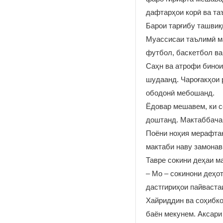
дафтарҳои корӣ ва та
Барои тарғибу ташвиқ
Муассисаи таълимӣ ма
футбол, баскетбол в
Саҳн ва атрофи бинои
шудаанд. Чароғакҳои 
ободонӣ мебошанд.
Ёдовар мешавем, ки с
доштанд. Мактаббачаг
Поёни ноҳия мерафтан
мактаби наву замона
Тавре сокини деҳаи м
– Мо – сокинони деҳо
дастгириҳои пайваст
Хайриддин ва соҳибко
баён мекунем. Аксари