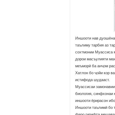
Иншооти нав дуошёна 
таълиму тарбия аз та
сохтмонии Муассиса м
дорои масъулияти маҳ
меъморӣ ба анҷом рас
Хатлон бо ҷойи кор в
истифода шудааст.
Муассисаи замонавии 
биология, синфхонаи 
иншооти ёрирасон иб
Иншооти таълимӣ бо т
фаро гирифта мешавад