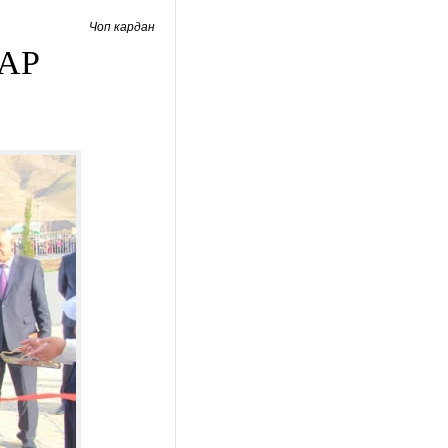
Чоп кардан
АР