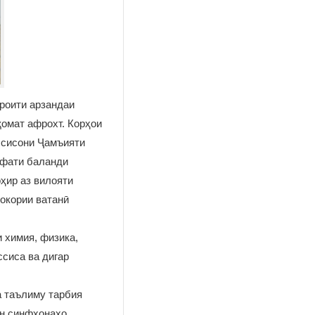
роити арзандаи
қомат афрохт. Корҳои
ассисони Ҷамъияти
ифати баланди
ҳир аз вилояти
нокории ватанӣ
 химия, физика,
сиса ва дигар
а таълиму тарбия
н синфхонаҳо,