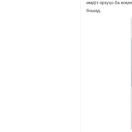
имрӯз орзуҳо ба воқ
бошад.