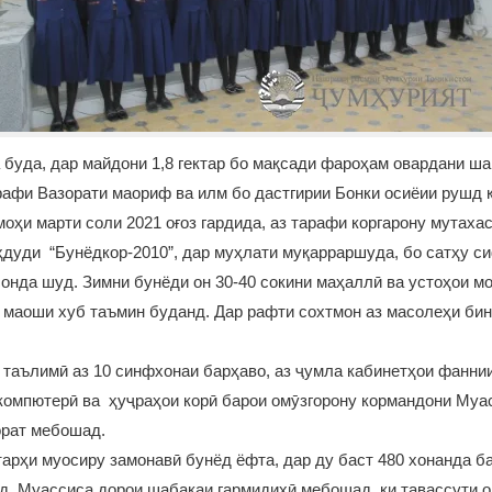
буда, дар майдони 1,8 гектар бо мақсади фароҳам овардани ша
рафи Вазорати маориф ва илм бо дастгирии Бонки осиёии рушд 
оҳи марти соли 2021 оғоз гардида, аз тарафи коргарону мутах
дуди “Бунёдкор-2010”, дар муҳлати муқарраршуда, бо сатҳу с
онда шуд. Зимни бунёди он 30-40 сокини маҳаллӣ ва устоҳои мо
а маоши хуб таъмин буданд. Дар рафти сохтмон аз масолеҳи би
таълимӣ аз 10 синфхонаи барҳаво, аз ҷумла кабинетҳои фаннии
компютерӣ ва ҳуҷраҳои корӣ барои омӯзгорону кормандони Муас
орат мебошад.
арҳи муосиру замонавӣ бунёд ёфта, дар ду баст 480 хонанда б
. Муассиса дорои шабакаи гармидиҳӣ мебошад, ки тавассути о