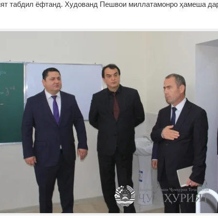
еият табдил ёфтанд. Худованд Пешвои миллатамонро ҳамеша да