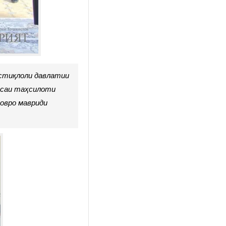
Истиқлоли давлатии
исаи таҳсилоти
овро мавриди