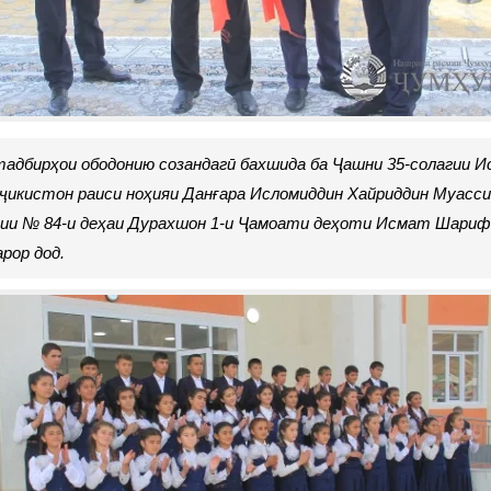
тадбирҳои ободонию созандагӣ бахшида ба Ҷашни 35-солагии 
ҷикистон раиси ноҳияи Данғара Исломиддин Хайриддин Муасс
ии № 84-и деҳаи Дурахшон 1-и Ҷамоати деҳоти Исмат Шариф
рор дод.