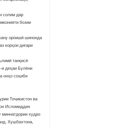
ти солим дар
имконияти бозии
фкану ороишӣ шинонда
аз корҳои дигари
ълимӣ танқисӣ
-и деҳаи Булёни
а онҳо соҳиби
урии Тоҷикистон ва
мон Исломиддин
у миннатдории худро
анд. Хушбахтона,