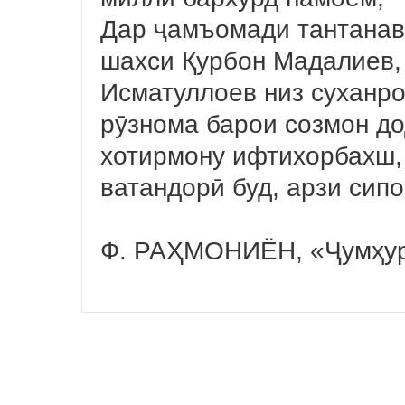
Дар ҷамъомади тантанав
шахси Қурбон Мадалиев,
Исматуллоев низ суханро
рӯзнома барои созмон до
хотирмону ифтихорбахш,
ватандорӣ буд, арзи сипо
Ф. РАҲМОНИЁН, «Ҷумҳу