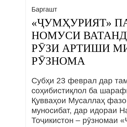
Баргашт
«ҶУМҲУРИЯТ» П
НОМУСИ ВАТАНД
РӮЗИ АРТИШИ М
РӮЗНОМА
Субҳи 23 феврал дар та
соҳибистиқлол ба шараф
Қувваҳои Мусаллаҳ фазои
муносибат, дар идораи 
Тоҷикистон – рӯзномаи «