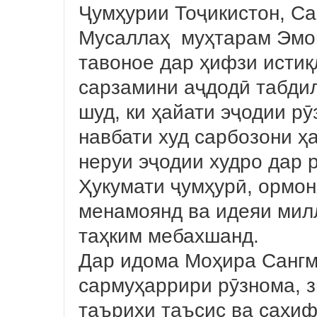
Ҷумҳурии Тоҷикистон, С
Мусаллаҳ муҳтарам Эмом
тавоное дар ҳифзи истиқ
сарзамини аҷдодӣ табдил
шуд, ки ҳайати эҷодии р
навбати худ сарбозони ҳ
неруи эҷодии худро дар 
Ҳукумати ҷумҳурӣ, ормо
менамоянд ва идеяи мил
таҳким мебахшанд.
Дар идома Моҳира Сангм
сармуҳаррири рӯзнома, з
таърихи таъсис ва саҳиф