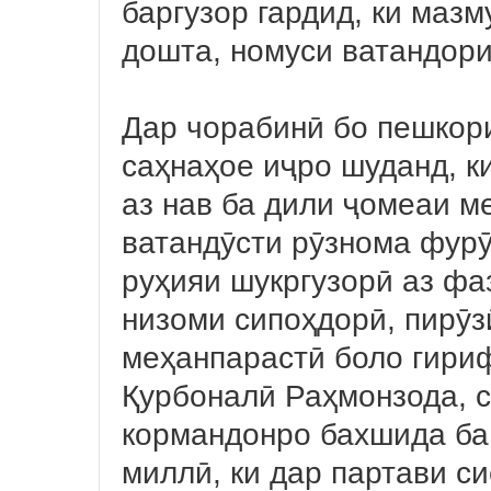
баргузор гардид, ки маз
дошта, номуси ватандори
Дар чорабинӣ бо пешкор
саҳнаҳое иҷро шуданд, к
аз нав ба дили ҷомеаи м
ватандӯсти рӯзнома фурӯ
руҳияи шукргузорӣ аз фа
низоми сипоҳдорӣ, пирӯз
меҳанпарастӣ боло гириф
Қурбоналӣ Раҳмонзода, 
кормандонро бахшида ба
миллӣ, ки дар партави с