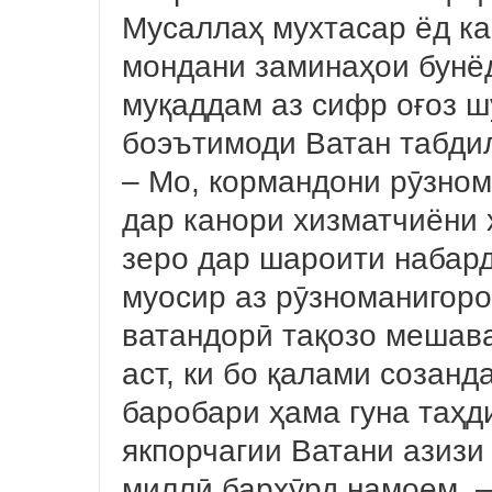
Мусаллаҳ мухтасар ёд кар
мондани заминаҳои бунёд
муқаддам аз сифр оғоз ш
боэътимоди Ватан табди
– Мо, кормандони рӯзном
дар канори хизматчиёни
зеро дар шароити набар
муосир аз рӯзноманигоро
ватандорӣ тақозо мешава
аст, ки бо қалами созанд
баробари ҳама гуна таҳди
якпорчагии Ватани азизи
миллӣ бархӯрд намоем, –