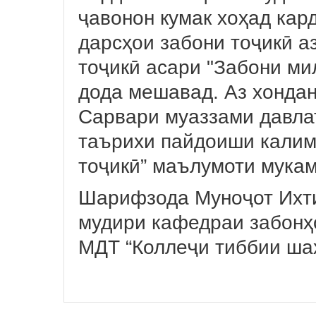
ҷавонон кумак хоҳад кард
дарсҳои забони тоҷикӣ а
тоҷикӣ асари "Забони ми
дода мешавад. Аз хондан
Сарвари муаззами давла
таърихи пайдоиши калима
тоҷикӣ” маълумоти мука
Шарифзода Муноҷот Ихт
мудири кафедраи забон
МДТ “Коллеҷи тиббии ша