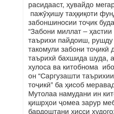
расидааст, ҳувайдо мега
пажӯҳишу таҳқиқоти фун
забоншиносии тоҷик буда,
“Забони миллат – ҳастии
таърихи пайдоиш, рушду
такомули забони тоҷикӣ 
таърихӣ бахшида шуда, а
хулоса ва китобнома иб
он “Саргузашти таърихии
тоҷикӣ” ба ҳисоб меравад
Мутолаа намудани ин кит
қишрҳои ҷомеа зарур ме
бардоштани ҳисси худог