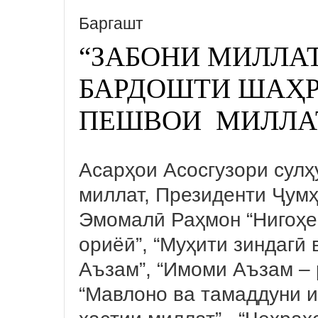
Баргашт
“ЗАБОНИ МИЛЛАТ
БАРДОШТИ ШАҲР
ПЕШВОИ МИЛЛА
Асарҳои Асосгузори сулҳ
миллат, Президенти Ҷум
Эмомалӣ Раҳмон “Нигоҳе
ориёӣ”, “Муҳити зиндагӣ
Аъзам”, “Имоми Аъзам – р
“Мавлоно ва тамаддуни и