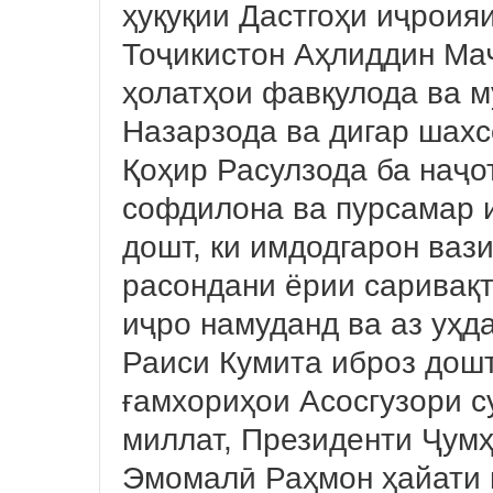
ҳуқуқии Дастгоҳи иҷроия
Тоҷикистон Аҳлиддин Ма
ҳолатҳои фавқулода ва 
Назарзода ва дигар шах
Қоҳир Расулзода ба наҷо
софдилона ва пурсамар и
дошт, ки имдодгарон ваз
расондани ёрии саривақт
иҷро намуданд ва аз уҳд
Раиси Кумита иброз дошт
ғамхориҳои Асосгузори с
миллат, Президенти Ҷум
Эмомалӣ Раҳмон ҳайати 