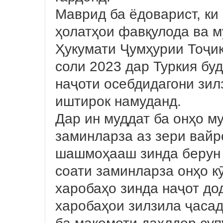
Маврид ба ёдоварист, ки
ҳолатҳои фавқулода ва 
Ҳукумати Ҷумҳурии Тоҷик
соли 2023 дар Туркия буд
наҷоти осебдидагони зил
иштирок намуданд.
Дар ин муддат ба онҳо му
заминларза аз зери вайр
шашмоҳааш зинда берун 
соати заминларза онҳо к
харобаҳо зинда наҷот до
харобаҳои зилзила ҷасад