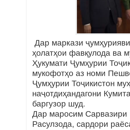
Дар маркази ҷумҳурияви
ҳолатҳои фавқулода ва 
Ҳукумати Ҷумҳурии Тоҷи
мукофотҳо аз номи Пешв
Ҷумҳурии Тоҷикистон му
наҷотдиҳандагони Кумита
баргузор шуд.
Дар маросим Сарвазири 
Расулзода, сардори раёс