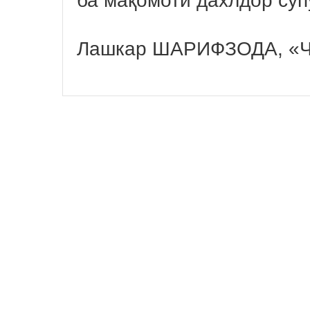
ба мақомоти дахлдор суп
Лашкар ШАРИФЗОДА, «Ҷ