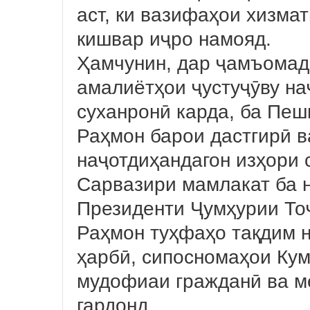
аст, ки вазифаҳои хизма
кишвар иҷро намояд.
Ҳамчунин, дар ҷамъомад
амалиётҳои ҷустуҷӯву на
суханронӣ карда, ба Пе
Раҳмон барои дастгирӣ в
наҷотдиҳандагон изҳори 
Сарвазири мамлакат ба 
Президенти Ҷумҳурии То
Раҳмон туҳфаҳо тақдим н
ҳарбӣ, сипосномаҳои Кум
мудофиаи гражданӣ ва м
гардонд.