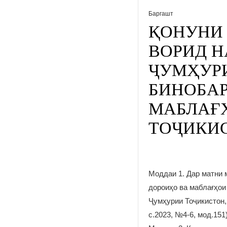
Баргашт
ҚОНУНИ 
ВОРИД Н
ҶУМҲУРИ
БИНОБАР
МАБЛАҒ
ТОҶИКИ
Моддаи 1. Дар матни 
дороиҳо ва маблағҳои
Ҷумҳурии Тоҷикистон, 
с.2023, №4-6, мод.151