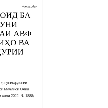
Чоп кардан
ОИД БА
НУНИ
РАИ АВФ
ИҲО ВА
ҲУРИИ
 қонунигардонии
ори Маҷлиси Олии
и соли 2022, № 1888;