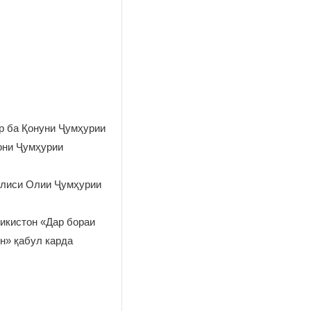
р ба Қонуни Ҷумҳурии
они Ҷумҳурии
ҷлиси Олии Ҷумҳурии
икистон «Дар бораи
н» қабул карда