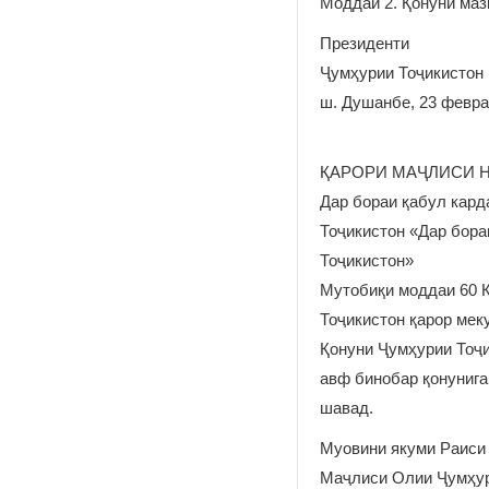
Моддаи 2. Қонуни маз
Президенти
Ҷумҳурии То
ш. Душанбе, 23 февра
ҚАРОРИ МАҶЛИСИ 
Дар бораи қабул кард
Тоҷикистон «Дар бора
Тоҷикистон»
Мутобиқи моддаи 60 
Тоҷикистон қарор мек
Қонуни Ҷумҳурии Тоҷи
авф бинобар қонунига
шавад.
Муовини якуми Раиси
Маҷлиси Олии Ҷу