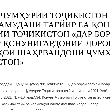
ҶУМҲУРИИ ТОҶИКИСТОН 
АМУДАНИ ТАҒЙИР БА ҚО
И ТОҶИКИСТОН «ДАР БО
 ҚОНУНИГАРДОНИИ ДОРО
ҲОИ ШАҲРВАНДОНИ ҶУМ
СТОН»
моддаи 3 Қонуни Ҷумҳурии Тоҷикистон «Дар бораи авф бинобар
 шаҳрвандони Ҷумҳурии Тоҷикистон» аз 2 июли соли 2021 (Ахб
с.2021, №7-10, мод.534; Қонуни Ҷумҳурии Тоҷикистон аз 20 июн
) калимаи «сӣ» ба калимаҳои «чилу ду» иваз карда шавад.