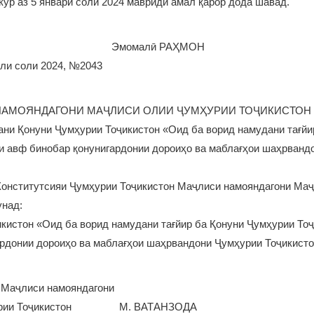
кур аз 5 январи соли 2024 мавриди амал қарор дода шавад.
ҷикистон Эмомалӣ РАҲМОН
ли соли 2024, №2043
НАМОЯНДАГОНИ МАҶЛИСИ ОЛИИ ҶУМҲУРИИ ТОҶИКИСТОН
ани Қонуни Ҷумҳурии Тоҷикистон «Оид ба ворид намудани тағйи
и авф бинобар қонунигардонии дороиҳо ва маблағҳои шаҳрванд
Конститутсияи Ҷумҳурии Тоҷикистон Маҷлиси намояндагони Ма
унад:
кистон «Оид ба ворид намудани тағйир ба Қонуни Ҷумҳурии Тоҷ
рдонии дороиҳо ва маблағҳои шаҳрвандони Ҷумҳурии Тоҷикисто
 Маҷлиси намояндагони
мҳурии Тоҷикистон М. ВАТАНЗОДА