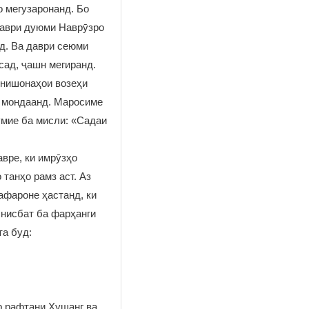
о мегузаронанд. Бо
 Даври дуюми Наврӯзро
нд. Ва даври сеюми
сад, ҷашн мегиранд.
 нишонаҳои возеҳи
ӣ мондаанд. Маросиме
умие ба мисли: «Садаи
.
авре, ки имрӯзҳо
танҳо рамз аст. Аз
афароне ҳастанд, ки
 нисбат ба фарҳанги
та буд:
р рафтани Ҳушанг ва