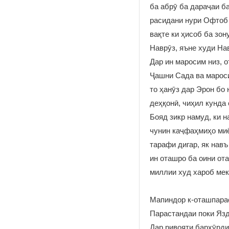
ба абрӯ ба дараҷаи б
расидани нури Офтоб 
вақте ки ҳисоб ба зо
Наврӯз, яъне худи На
Дар ин маросим низ, 
Ҷашни Сада ва мароси
то ҳанӯз дар Эрон бо
деҳқонӣ, чиҳил кунда
Бояд зикр намуд, ки 
чунин каҷфаҳмиҳо миё
тарафи дигар, як нав
ин оташро ба оини от
миллии худ хароб мек
Мапиндор к-оташпара
Парастандаи поки Язд
Дар ривояти бархӯрди