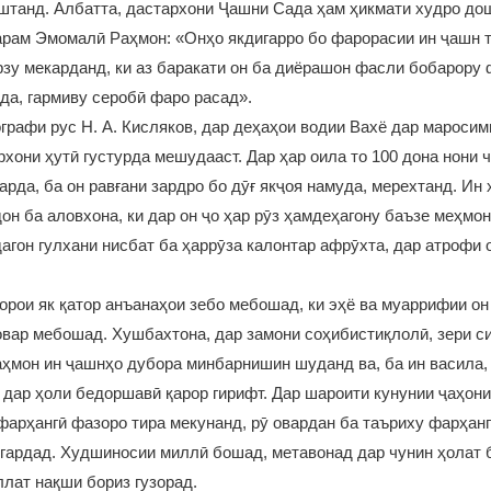
штанд. Албатта, дастархони Ҷашни Сада ҳам ҳикмати худро дош
рам Эмомалӣ Раҳмон: «Онҳо якдигарро бо фарорасии ин ҷашн т
рзу мекарданд, ки аз баракати он ба диёрашон фасли бобарору
уда, гармиву серобӣ фаро расад».
рафи рус Н. А. Кисляков, дар деҳаҳои водии Вахё дар маросими 
хони ҳутӣ густурда мешудааст. Дар ҳар оила то 100 дона нони ч
арда, ба он равғани зардро бо дӯғ якҷоя намуда, мерехтанд. Ин 
дон ба аловхона, ки дар он ҷо ҳар рӯз ҳамдеҳагону баъзе меҳм
гон гулхани нисбат ба ҳаррӯза калонтар афрӯхта, дар атрофи 
орои як қатор анъанаҳои зебо мебошад, ки эҳё ва муаррифии он
овар мебошад. Хушбахтона, дар замони соҳибистиқлолӣ, зери 
мон ин ҷашнҳо дубора минбарнишин шуданд ва, ба ин васила,
 дар ҳоли бедоршавӣ қарор гирифт. Дар шароити кунунии ҷаҳони
арҳангӣ фазоро тира мекунанд, рӯ овардан ба таъриху фарҳан
гардад. Худшиносии миллӣ бошад, метавонад дар чунин ҳолат 
лат нақши бориз гузорад.