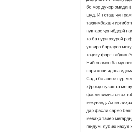
бо мор дучор омадан)
шуд. Ин оташ чун рам
таҳкимбахши иртибот
нуктаро ҷонибдорӣ на
то ба нури аҳуроӣ ра
улвиро барқарор меку
тоҷику форс табдил 
Ниёгонамон ба мунос
сари хони идона идо
Сада бо анвое пур ме
хӯрокҳо гузошта мешу
фасли зимистон аз то
мекунанд. Аз ин лиҳо
дар фасли сармо бешт
меваҳо тайёр мегарди
гандум, лӯбию нахӯд х