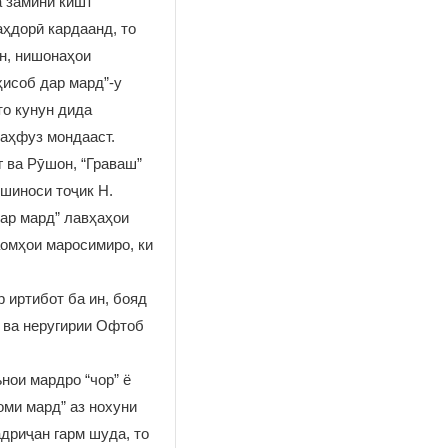
а замини кишт
ҳдорӣ кардаанд, то
ан, нишонаҳои
исоб дар мард”-у
о кунун дида
маҳфуз мондааст.
г ва Рӯшон, “Граваш”
шиноси тоҷик Н.
ар мард” лавҳаҳои
аомҳои маросимиро, ки
 иртибот ба ин, бояд
а ва неругирии Офтоб
нои мардро “чор” ё
оми мард” аз нохуни
адриҷан гарм шуда, то