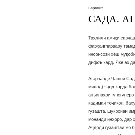
Баргашт
САДА. 
Таҳлили амиқи сарчаш
фарҳангпарвару тамад
инсонсози хеш муқоби
дифоъ кард. Яке аз д
Агарчанде Ҷашни Сада
милод) эҷод карда бо
анъанаҳои гуногунеро
қадимаи тоҷикон, бах
гузашта, шукронаи им
монанди инҳоро, дар 
Аҷдоди гузаштаи мо б