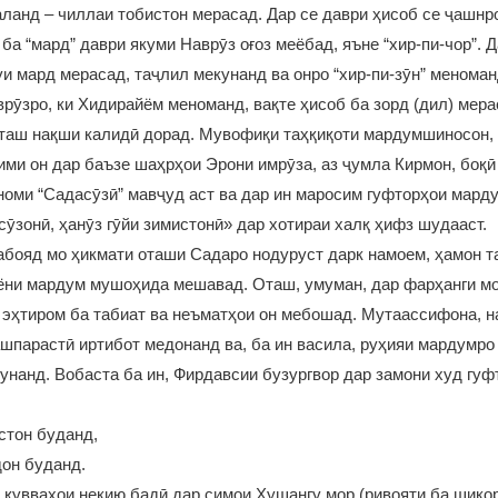
аланд – чиллаи тобистон мерасад. Дар се даври ҳисоб се ҷашнр
ба “мард” даври якуми Наврӯз оғоз меёбад, яъне “хир-пи-чор”.
нуи мард мерасад, таҷлил мекунанд ва онро “хир-пи-зӯн” менома
врӯзро, ки Хидирайём меноманд, вақте ҳисоб ба зорд (дил) мера
оташ нақши калидӣ дорад. Мувофиқи таҳқиқоти мардумшиносон,
ми он дар баъзе шаҳрҳои Эрони имрӯза, аз ҷумла Кирмон, боқ
 номи “Садасӯзӣ” мавҷуд аст ва дар ин маросим гуфторҳои мард
 сӯзонӣ, ҳанӯз гӯйи зимистонӣ» дар хотираи халқ ҳифз шудааст
набояд мо ҳикмати оташи Садаро нодуруст дарк намоем, ҳамон т
ни мардум мушоҳида мешавад. Оташ, умуман, дар фарҳанги мо 
ъ эҳтиром ба табиат ва неъматҳои он мебошад. Мутаассифона, н
ашпарастӣ иртибот медонанд ва, ба ин васила, руҳияи мардумро
унанд. Вобаста ба ин, Фирдавсии бузургвор дар замони худ гуф
стон буданд,
он буданд.
 қувваҳои некию бадӣ дар симои Ҳушангу мор (ривояти ба шико