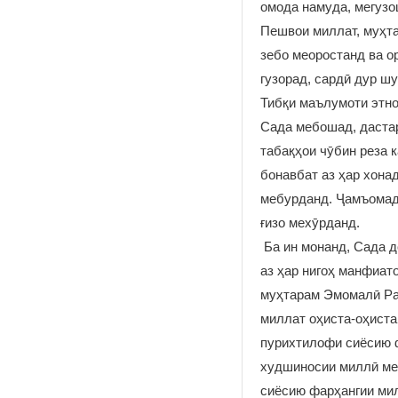
омода намуда, мегузо
Пешвои миллат, муҳта
зебо меоростанд ва о
гузорад, сардӣ дур ш
Тибқи маълумоти этног
Сада мебошад, дастар
табақҳои чӯбин реза к
бонавбат аз ҳар хона
мебурданд. Ҷамъомада
ғизо мехӯрданд.
Ба ин монанд, Сада д
аз ҳар нигоҳ манфиат
муҳтарам Эмомалӣ Раҳ
миллат оҳиста-оҳиста
пурихтилофи сиёсию ф
худшиносии миллӣ ме
сиёсию фарҳангии мил