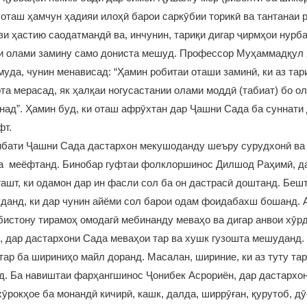
 оташ ҳамчун ҳадияи илоҳӣ барои саркӯбии торикӣ ва тантанаи
зи ҳастию саодатмандӣ ва, инчунин, тариқи дигар ҷирмҳои нурб
и олами замину само дониста мешуд. Профессор Муҳаммадқул 
муда, чунин менависад: “Ҳамин робитаи оташи заминӣ, ки аз та
фта мерасад, як ҳалқаи ногусастании олами моддӣ (табиат) бо 
над”. Ҳамин буд, ки оташ афрӯхтан дар Ҷашни Сада ба суннати
ёфт.
ибати Ҷашни Сада дастархон мекушоданду шеъру сурудхонӣ ва
ма меёфтанд. Бинобар гуфтаи фолклоршинос Дилшод Раҳимӣ, д
гашт, ки одамон дар ин фасли сол ба он дастрасӣ доштанд. Беш
данд, ки дар чунин айёми сол барои одам фоидабахш бошанд. 
бистону тирамоҳ омодагӣ мебинанду меваҳо ва дигар анвои хӯр
з, дар дастархони Сада меваҳои тар ва хушк гузошта мешуданд. 
ар ба шириниҳо майл доранд. Масалан, шириние, ки аз туту тар
д. Ба навиштаи фарҳангшинос Ҷонибек Асрориён, дар дастархо
ӯрокҳое ба монандӣ кичирӣ, кашк, далда, ширрӯған, қурутоб, дӯғ