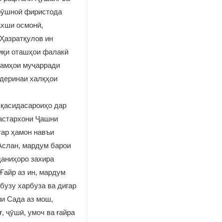
 рӯшноӣ фиристода
ахши осмонӣ,
Ҳазратқулов ин
риқи оташҳои фалакӣ
оламҳои муҷарради
 деринаи халқҳои
 қасидасароиҳо дар
астархони Ҷашни
тар ҳамон навъи
Аслан, мардум барои
даниҳоро захира
Ғайр аз ин, мардум
бузу харбуза ва дигар
ни Сада аз мош,
, ҷӯшӣ, умоч ва ғайра