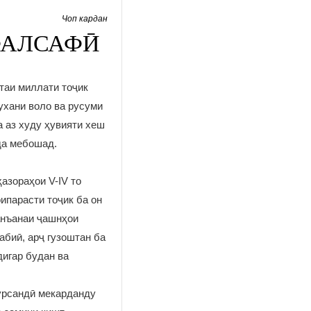
Чоп кардан
ФАЛСАФӢ
таи миллати тоҷик
ухани воло ва русуми
 аз худу ҳувияти хеш
ада мебошад.
азораҳои V-IV то
ипарасти тоҷик ба он
анъанаи ҷашнҳои
абиӣ, арҷ гузоштан ба
дигар будан ва
урсандӣ мекарданду