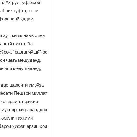
т. Аз рӯи гуфтаҳои
абрик гуфта, хони
 фаровонӣ қадам
ҳут, ки як навъ оини
апотӣ пухта, ба
хӯрок, “равғанҷӯшӣ”-ро
онон ҷамъ мешуданд,
он чой менӯшиданд,
 дар шароити имрӯза
сиёсати Пешвои миллат
 хотираи таърихии
 муосир, ки равандҳои
г омили таҳкими
барои ҳифзи арзишҳои