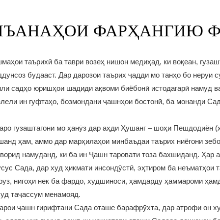
АНЪАНАҲОИ ФАРҲАНГИЮ 
маҳои таърихӣ ба таври возеҳ нишон медиҳад, ки воқеан, гузаш
дунсоз будааст. Дар дарозои таърих ҷадди мо танҳо бо неруи с
ли садҳо юришҳои шадиди ақвоми биёбонӣ истодагарӣ намуд ва
алели ин гуфтаҳо, бозмондани ҷашнҳои бостонӣ, ба монанди С
ро гузаштагони мо ҳанӯз дар аҳди Ҳушанг – шоҳи Пешдодиён (ҳ
шанд ҳам, аммо дар марҳилаҳои минбаъдаи таърих ниёгони зебо
 ворид намуданд, ки ба ин Ҷашн таровати тоза бахшиданд. Ҳар 
усус Сада, дар худ ҳикмати инсондӯстӣ, эҳтиром ба неъматҳои т
рӯз, нигоҳи нек ба фардо, худшиносӣ, ҳамдарду ҳаммароми ҳам
худ таҷассум менамояд.
арои ҷашн гирифтани Сада оташе барафрӯхта, дар атрофи он х