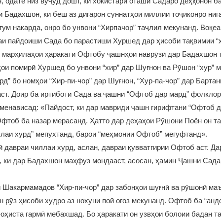
, одате низ вуҷуд дошт, ки хокистари оташи Садаро деҳқонон б
Бадахшон, ки беш аз дигарон суннатҳои миллии тоҷиконро нига
 гум накарда, онро бо унвони “Хирпачор” таҷлил мекунанд. Воқе
и пайдоиши Сада бо парастиши Хуршед дар ҳисоби тақвимии “ҳ
 марҳилаҳои ҳаракати Офтобу ҷашнҳои наврӯзӣ дар Бадахшон т
ои помирӣ Хуршед бо унвони “хир” дар Шуғнон ва Рӯшон “хур” 
” бо номҳои “Хир-пи-чор” дар Шуғнон, “Хур-па-чор” дар Бартан
ст. Доир ба иртиботи Сада ва ҷашни “Офтоб дар мард” фолклор
енависад: «Пайдост, ки дар мавриди ҷашн гирифтани “Офтоб д
фтоб ба назар мерасанд. Ҳатто дар деҳаҳои Рӯшони Поён он т
лаи хурд” мепухтанд, барои “меҳмонии Офтоб” мегуфтанд».
 давраи чиллаи хурд, аслан, давраи қувватгирии Офтоб аст. Дар
”-е, ки дар Бадахшон маҳфуз мондааст, асосан, ҳамин Ҷашни Сад
Шакармамадов “Хир-пи-чор” дар забонҳои шуғнӣ ва рӯшонӣ маъ
н рӯз ҳисоби худро аз нохуни пой оғоз мекунанд. Офтоб ба “анд
-оҳиста гармӣ мебахшад. Бо ҳаракати он узвҳои болоии бадан т