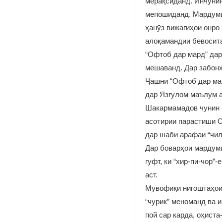
мерақсиданд. Инчунин
мепошиданд. Мардуми 
ҳанӯз вижагиҳои онро
алоқамандии бевосита
“Офтоб дар мард” дар
мешаванд. Дар забонҳ
Ҷашни “Офтоб дар мард
дар Язғулом маълум а
Шакармамадов чунин м
асотирии парастиши О
дар шаби арафаи “чил
Дар боварҳои мардумӣ
гуфт, ки “хир-пи-чор
аст.
Мувофиқи нигоштаҳои 
“чурик” меноманд ва и
пой сар карда, оҳиста