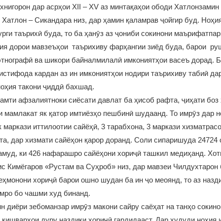
ихнигорон дар асрҳои XII – XV аз минтақаҳои ободи Хатлонзамин
 Хатлон – Сикандара низ, дар ҳамин қаламрав ҷойгир буд. Ноҳ
урги таърихӣ буда, то ба ҳанӯз аз ҷониби сокинони маърифатпа
ия дорои мавзеъҳои таърихиву фарҳангии зиёд буда, барои ру
 этнографӣ ва шикори байналмилалӣ имкониятҳои васеъ дорад. Бо
истифода кардан аз ин имкониятҳои нодири таърихиву табиӣ да
оҳия такони ҷиддӣ бахшад.
амти афзалиятноки сиёсати давлат ба ҳисоб рафта, ҷиҳати боз
и мамлакат як қатор имтиёзҳо пешбинӣ шудаанд. То имрӯз дар н
к маркази иттилоотии сайёҳӣ, 3 тарабхона, 3 маркази хизматрас
а, дар хизмати сайёҳон қарор доранд. Соли сипаришуда 24724 
амуд, ки 426 нафарашро сайёҳони хориҷӣ ташкил медиҳанд. Хот
с Кимёгаров «Рустам ва Суҳроб» низ, дар мавзеи Чилдухтарон 
еҳмонони хориҷӣ барои ошно шудан ба ин ҷо меоянд, то аз назд
мро бо чашми худ бинанд.
 ин диёри зебоманзар имрӯз макони сайру саёҳат на танҳо сокин
 кишварҳои дуру наздики хориҷӣ гардидааст. Дар ҳудуди ноҳия