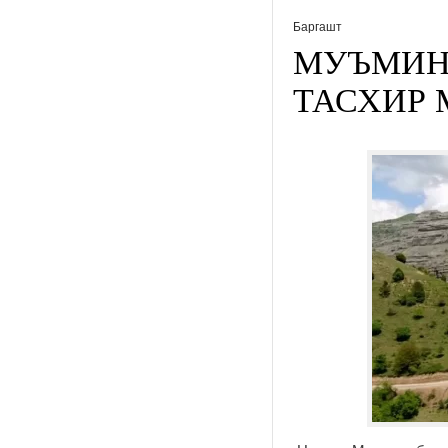
Баргашт
МУЪМИНО
ТАСХИР