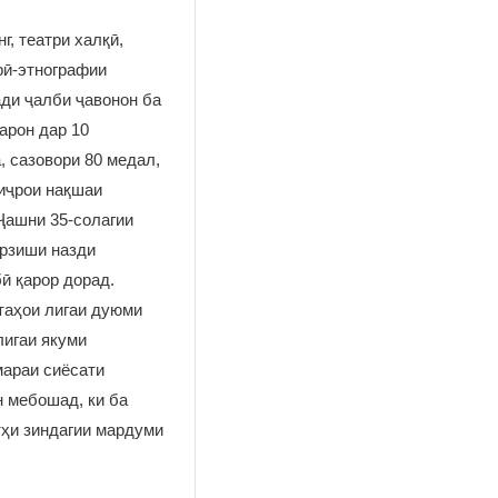
нг, театри халқӣ,
рӣ-этнографии
ади ҷалби ҷавонон ба
арон дар 10
 сазовори 80 медал,
 иҷрои нақшаи
Ҷашни 35-солагии
арзиши назди
ӣ қарор дорад.
таҳои лигаи дуюми
лигаи якуми
мараи сиёсати
 мебошад, ки ба
ҳи зиндагии мардуми