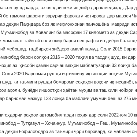
а сол рушд карда, аз ояндаи неки ин диёр дарак медиҳад. Дар д
 бо тамоми шароити зарурии фароғату истироҳат дар мавзеи Ч
Дар деҳаи Паҳндара боз як меҳмонхонаи панҷошёна мавриди ист
 Муъминобод ва Ховалинг ба масофаи 17 километр аз деҳаи Са
 мамлакат тайи сӣ соли охир барои пешрафти ин диёри баландк
биӣ мебошад, тадбирҳои зиёдеро амалӣ намуд. Соли 2015 Барн
минобод барои солҳои 2016 – 2020 таҳия ва тасдиқ шуд, ки дар
ноҳия аз ҳисоби ҳамаи сарчашмаҳои маблағгузории 33 лоиҳа ба
. Соли 2020 Барномаи рушди иҷтимоиву иқтисодии ноҳияи Муъ
а шуд, ки таъмини рушди бомароми соҳаҳои воқеии иқтисодиёт, 
рои аҳолӣ, бунёди иншоотҳои ҳаётан муҳим ва ташкили ҷойҳои 
ар барномаи мазкур 123 лоиҳа ба маблағи умумии беш аз 275 
игоҳдории роҳҳои автомобилгарди ноҳия дар соли 2022-юм 10 
инобод – Тутқавул – Хоҷаинур, Муъминобод – Ғеш, Муъминобо
ба деҳаи Ғофилободро аз таъмири ҷорӣ баровард, ки маблағи он