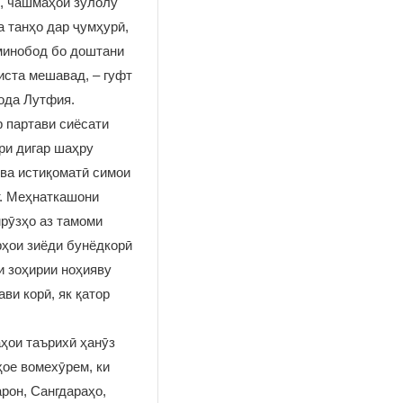
, чашмаҳои зулолу
 танҳо дар ҷумҳурӣ,
ъминобод бо доштани
иста мешавад, – гуфт
зода Лутфия.
р партави сиёсати
ри дигар шаҳру
ва истиқоматӣ симои
т. Меҳнаткашони
рӯзҳо аз тамоми
рҳои зиёди бунёдкорӣ
и зоҳирии ноҳияву
ви корӣ, як қатор
ҳои таърихӣ ҳанӯз
ое вомехӯрем, ки
рон, Сангдараҳо,