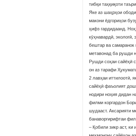
тибқи таҳқиқоти таър
Яке аз шаҳрҳои ободи
макони ёдгориҳои буз
ҳифз гардидаанд. Ноҳ
кӯҳнавардӣ, экологӣ,
бештар ва самаранок 
метавонад ба рушди н
Рушди соҳаи сайёҳӣ с
он аз тарафи Ҳукумат
2 лавҳаи иттилоотӣ, я
сайёҳӣ фаъолият дошт
нодири ноҳия дидан н
филми коргардон Бори
шудааст. Аксарияти м
банаворгирифтаи фил
– Қобили зикр аст, ки
меҳмонону сайёҳон аз