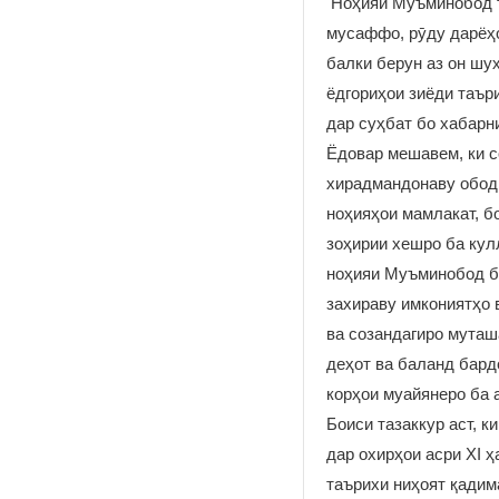
Ноҳияи Муъминобод та
мусаффо, рӯду дарёҳо
балки берун аз он шу
ёдгориҳои зиёди таър
дар суҳбат бо хабар
Ёдовар мешавем, ки с
хирадмандонаву обод
ноҳияҳои мамлакат, б
зоҳирии хешро ба кул
ноҳияи Муъминобод б
захираву имкониятҳо 
ва созандагиро муташ
деҳот ва баланд бард
корҳои муайянеро ба 
Боиси тазаккур аст, 
дар охирҳои асри XI 
таърихи ниҳоят қадим