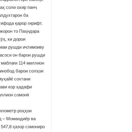
аҳ соли охир панҷ
илдухтарон ба
ифода қарор гирифт.
ркорон то Паҳндара
ӯҳ, ки дорои
омаи рушди иҷтимоиву
 асоси он барои рушди
 маблағи 114 миллион
минобод барои солҳои
муҳайё сохтани
нави кор ҳадафи
миллион сомонӣ
километр роҳҳои
д – Момандиёр ва
 547,8 ҳазор сомониро