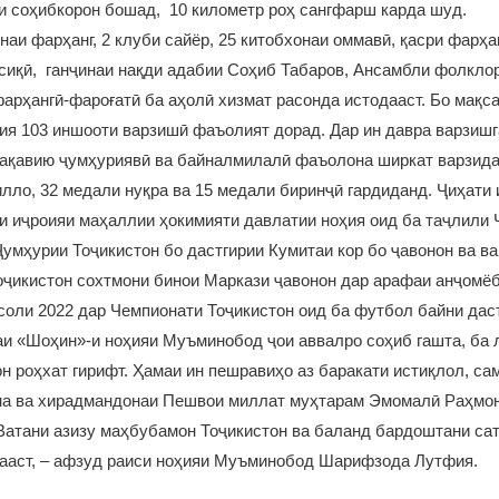
и соҳибкорон бошад, 10 километр роҳ сангфарш карда шуд.
онаи фарҳанг, 2 клуби сайёр, 25 китобхонаи оммавӣ, қасри фарҳа
сиқӣ, ганҷинаи нақди адабии Соҳиб Табаров, Ансамбли фолкло
фарҳангӣ-фароғатӣ ба аҳолӣ хизмат расонда истодааст. Бо мақс
ия 103 иншооти варзишӣ фаъолият дорад. Дар ин давра варзишг
ақавию ҷумҳуриявӣ ва байналмилалӣ фаъолона ширкат варзида,
илло, 32 медали нуқра ва 15 медали биринҷӣ гардиданд. Ҷиҳати
 иҷроияи маҳаллии ҳокимияти давлатии ноҳия оид ба таҷлили 
умҳурии Тоҷикистон бо дастгирии Кумитаи кор бо ҷавонон ва в
ҷикистон сохтмони бинои Маркази ҷавонон дар арафаи анҷомёб
 соли 2022 дар Чемпионати Тоҷикистон оид ба футбол байни дас
аи «Шоҳин»-и ноҳияи Муъминобод ҷои аввалро соҳиб гашта, ба 
н роҳхат гирифт. Ҳамаи ин пешравиҳо аз баракати истиқлол, са
на ва хирадмандонаи Пешвои миллат муҳтарам Эмомалӣ Раҳмон
атани азизу маҳбубамон Тоҷикистон ва баланд бардоштани сат
дааст, – афзуд раиси ноҳияи Муъминобод Шарифзода Лутфия.