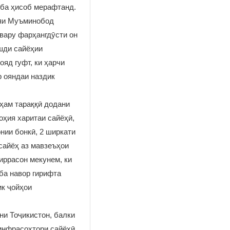
 ба ҳисоб мерафтанд.
ияи Муъминобод
рвару фарҳангдӯсти он
шди сайёҳии
яд гуфт, ки ҳарчи
р ояндаи наздик
 ҳам тараққӣ додани
оҳия харитаи сайёҳӣ,
онии бонкӣ, 2 ширкати
сайёҳ аз мавзеъҳои
иррасон мекунем, ки
ба навор гирифта
ик ҷойҳои
они Тоҷикистон, балки
 инфрасохтори сайёҳӣ