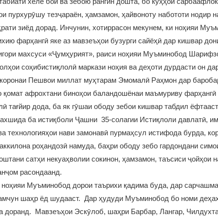
биати хеле бой ва зебою рангин дошта, бо кӯҳҳои сарбаафлок
и пурхурӯшу тезҷараён, ҳамзамон, ҳайвоноту набототи нодир на
ҳрати зиёд дорад. Инчунин, хотиррасон мекунем, ки ноҳияи Му
ихию фарҳангӣ яке аз мавзеъҳои бузурги сайёҳӣ дар кишвар дон
нигори махсуси «Ҷумҳурият», раиси ноҳияи Муъминобод Шариф
олҳои соҳибистиқлолӣ маркази ноҳия ва деҳоти дурдасти он да
коронаи Пешвои миллат муҳтарам Эмомалӣ Раҳмон дар бароба
о қомат афрохтани биноҳои баландошёнаи маъмуриву фарҳангӣ 
лӣ тағйир дода, ба як гӯшаи ободу зебои кишвар табдил ёфтаас
ахшида ба истиқболи Ҷашни 35-солагии Истиқлоли давлатӣ, им
ва технологияҳои нави замонавӣ пурмаҳсул истифода бурда, ко
аккилона роҳандозӣ намуда, баҳри ободу зебо гардондани симо
оштани сатҳи некуаҳволии сокинон, ҳамзамон, таъсиси ҷойҳои на
анҷом расондаанд.
ки ноҳияи Муъминобод дорои таърихи қадима буда, дар сарчашма
ҳамчун шаҳр ёд шудааст. Дар ҳудуди Муъминобод бо номи деҳаҳ
а доранд. Мавзеъҳои Эскӯлоб, шаҳри Барбар, Лангар, Чилдухта