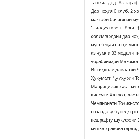
ташкил дод. Аз тараф
Дар ноҳия 6 клуб, 2 х
мактаби бачагонаи му
"Чилдухтарон", боғи 
солимгардонӣ дар ноҳ
мусобиқаи сатҳи минт
аз ҷумла 33 медали т
чорабиниҳои Мақомоти
Истиқлоли давлатии Ҷ
Ҳукумати Ҷумҳурии То
Мавриди зикр аст, ки
вилояти Хатлон, даст
Чемпионати Тоҷикисто
созандаву бунёдкоро
пешрафту шукуфоии В
кишвар равона гарди