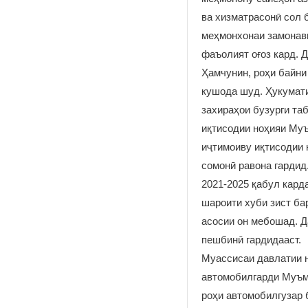
ва хизматрасонӣ сол б
меҳмонхонаи замонавӣ
фаъолият оғоз кард. 
Ҳамчунин, роҳи байни
кушода шуд. Ҳукумати
захираҳои бузурги та
иқтисодии ноҳияи Муъ
иҷтимоиву иқтисодии 
сомонӣ равона гардид
2021-2025 қабул кард
шароити хуби зист ба
асосии он мебошад. Д
пешбинӣ гардидааст.
Муассисаи давлатии н
автомобилгарди Муъм
роҳи автомобилгузар 