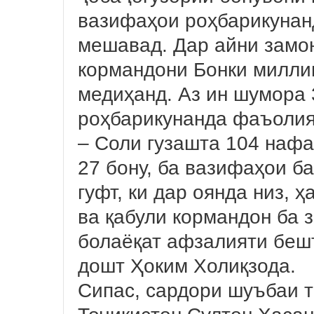
вазифаҳои роҳбарикунанд
мешавад. Дар айни замон
кормандони Бонки милли
медиҳанд. Аз ин шумора
роҳбарикунанда фаъолия
– Соли гузашта 104 нафа
27 бону, ба вазифаҳои б
гуфт, ки дар оянда низ, 
ва қабули кормандон ба 
болаёқат афзалияти беш
дошт Ҳоким Холиқзода.
Сипас, сардори шуъбаи 