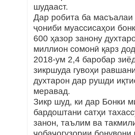
шудааст.
Дар робита ба масъалаи 
ҷониби муассисаҳои бонк
600 ҳазор занону духтар
миллион сомонӣ қарз дод
2018-ум 2,4 баробар зиё
зикршуда гувоҳи равшан
духтарон дар рушди иқт
меравад.
Зикр шуд, ки дар Бонки 
бардоштани сатҳи тахасс
занон, таълим ва такмили
ҷобаҷогузории бонувони