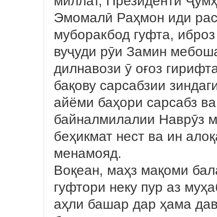
миллат, Президенти Ҷум
Эмомалӣ Раҳмон иди рас
муборакбод гуфта, иброз
вуҷуди рӯи Замин мебоша
дилнавози ӯ оғоз гирифт
бақову сарсабзии зиндаги
айёми баҳори сарсабз в
байналмилалии Наврӯз м
беҳикмат нест ва ин ало
менамояд.
Воқеан, маҳз мақоми бал
гуфтори неку пур аз муҳа
аҳли башар дар ҳама да