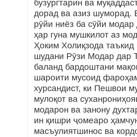
бузургтарин ва муқадда
дорад ва азиз шуморад. 
рӯйи ниёз ба сӯйи модар
ҳар гуна мушкилот аз мо
Ҳоким Холиқзода таъкид 
шудани Рӯзи Модар дар Т
баланд бардоштани мақо
шароити мусоид фароҳам
хурсандист, ки Пешвои м
мулоқот ва суханрониҳо
модарон ва занону духтар
ин қишри ҷомеаро ҳамчун
масъулиятшинос ва кордо