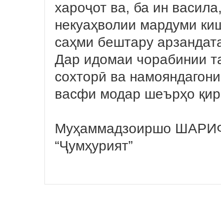
хароҷот ва, ба ин васил
некуаҳволии мардуми киш
саҳми бештару арзандата
Дар идомаи чорабинии т
сохторӣ ва намояндагони
васфи модар шеърҳо қир
Муҳаммадзоиршо ШАРИ
“Ҷумҳурият”