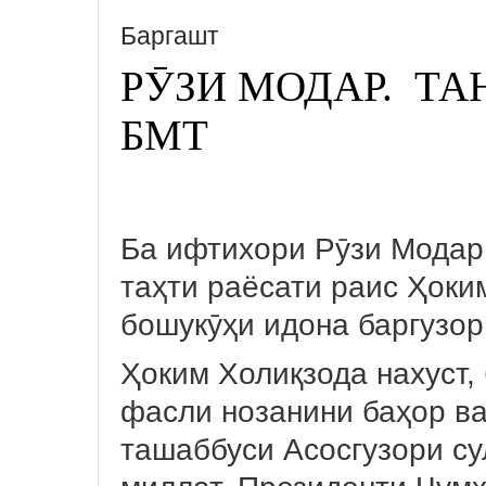
Баргашт
РӮЗИ МОДАР. ТА
БМТ
Ба ифтихори Рӯзи Модар
таҳти раёсати раис Ҳоки
бошукӯҳи идона баргузор
Ҳоким Холиқзода нахуст,
фасли нозанини баҳор ва
ташаббуси Асосгузори с