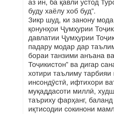
аз ин, ба қавли устод Ту
буду хаёлу хоб буд”.
Зикр шуд, ки занону мод
қонунҳои Ҷумҳурии Тоҷик
давлатии Ҷумҳурии Тоҷик
падару модар дар таълим
бораи танзими анъана в
Тоҷикистон” ва дигар сан
хотири таълиму тарбияи 
инсондӯстӣ, ифтихори ва
муқаддасоти миллӣ, худ
таъриху фарҳанг, балан
иқтисодии сокинони мамл