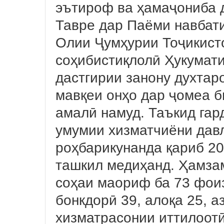
эътироф ва ҳамаҷониба д
Тавре дар Паёми навбат
Олии Ҷумҳурии Тоҷикисто
соҳибистиқлолӣ Ҳукумат
дастгирии занону духтар
мавқеи онҳо дар ҷомеа 
амалӣ намуд. Таъкид гар
умумии хизматчиёни давл
роҳбарикунанда қариб 20
ташкил медиҳанд. Ҳамза
соҳаи маориф ба 73 фоиз
бонкдорӣ 39, алоқа 25, а
хизматрасонии иттилоотӣ