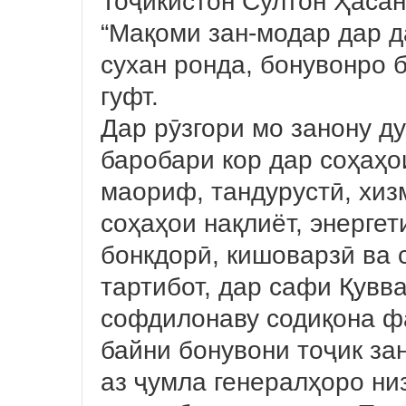
Тоҷикистон Султон Ҳасан
“Мақоми зан-модар дар д
сухан ронда, бонувонро 
гуфт.
Дар рӯзгори мо занону д
баробари кор дар соҳаҳо
маориф, тандурустӣ, хиз
соҳаҳои нақлиёт, энергет
бонкдорӣ, кишоварзӣ ва 
тартибот, дар сафи Қувв
софдилонаву содиқона ф
байни бонувони тоҷик за
аз ҷумла генералҳоро ни