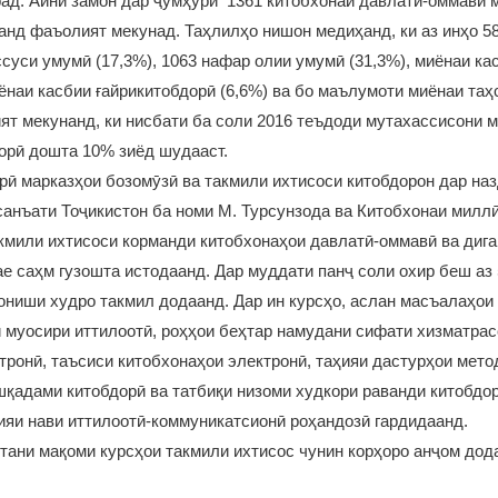
рад. Айни замон дар ҷумҳурӣ 1361 китобхонаи давлатӣ-оммавӣ м
анд фаъолият мекунад. Таҳлилҳо нишон медиҳанд, ки аз инҳо 5
суси умумӣ (17,3%), 1063 нафар олии умумӣ (31,3%), миёнаи ка
иёнаи касбии ғайрикитобдорӣ (6,6%) ва бо маълумоти миёнаи та
ят мекунанд, ки нисбати ба соли 2016 теъдоди мутахассисони 
дорӣ дошта 10% зиёд шудааст.
рӣ марказҳои бозомӯзӣ ва такмили ихтисоси китобдорон дар на
санъати Тоҷикистон ба номи М. Турсунзода ва Китобхонаи милл
акмили ихтисоси корманди китобхонаҳои давлатӣ-оммавӣ ва диг
ае саҳм гузошта истодаанд. Дар муддати панҷ соли охир беш аз
ониши худро такмил додаанд. Дар ин курсҳо, аслан масъалаҳои 
 муосири иттилоотӣ, роҳҳои беҳтар намудани сифати хизматрас
тронӣ, таъсиси китобхонаҳои электронӣ, таҳияи дастурҳои мето
қадами китобдорӣ ва татбиқи низоми худкори раванди китобдор
ияи нави иттилоотӣ-коммуникатсионӣ роҳандозӣ гардидаанд.
ани мақоми курсҳои такмили ихтисос чунин корҳоро анҷом дода