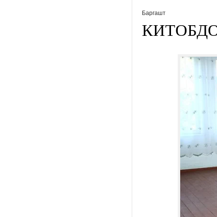
Баргашт
КИТОБДО