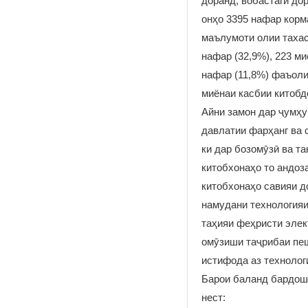
доранд, вобастагӣ до
онҳо 3395 нафар корм
маълумоти олии тахас
нафар (32,9%), 223 м
нафар (11,8%) фаъоли
миёнаи касбии китоб
Айни замон дар ҷумҳу
давлатии фарҳанг ва 
ки дар бозомӯзӣ ва т
китобхонаҳо то андоз
китобхонаҳо савияи д
намудани технологияи
таҳияи феҳристи элек
омӯзиши таҷрибаи пеш
истифода аз технолог
Барои баланд бардошт
нест: