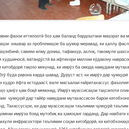
вии фазои иттилоотӣ боз ҳам баланд бардоштани маҳорат ва м
наҳои кишвар аз проблемаҳое ба шумор меравад, ки ҳаллу фас
аҳонбинӣ, савияи илму дониш, тафаккур, ахлоқ, такомули шахс
и худшиносӣ, ватандӯстӣ ва ифтихори миллии кӯдакону наврас
 китобдорӣ тақозо мекунад, ки имрӯз ба омода намудани мутах
бгӯ буда равона карда шавад. Дуруст аст, ки имрӯз дар ҷумҳурӣ
и худро ёфта истодааст, вале масъалаи ғайритахассус фаъолия
ҳо ҳанӯз ҳам боқӣ мемонад. Имрӯз муассисаҳои таҳсилоти олии
рии ҷумҳурӣ дар тайёр намудани мутахассисон барои китобхона
нд. Тахассусҳое, ки дар муассисаҳои таълимии ҷумҳурӣ таълим
ҷомеаи имрӯза бояд мутобиқ ва ҳамоҳанг гарданд. Дар навбати х
аккули инфрасохтори таълимии соҳаи китобдорӣ, ки китобхонаҳо