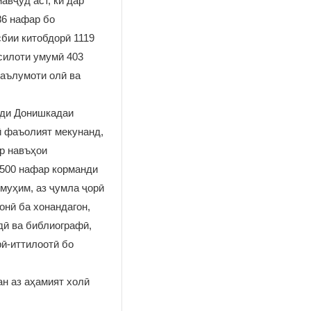
авҷуд аст, ки дар
86 нафар бо
сбии китобдорӣ 1119
ҳсилоти умумӣ 403
маълумоти олӣ ва
зди Донишкадаи
ӣ фаъолият мекунанд,
ар навъҳои
 500 нафар корманди
муҳим, аз ҷумла ҷорӣ
онӣ ба хонандагон,
дӣ ва библиографӣ,
ӣ-иттилоотӣ бо
н аз аҳамият холӣ