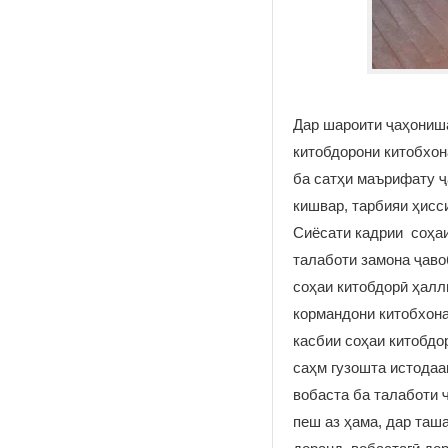
Дар шароити ҷаҳониша
китобдорони китобхо
ба сатҳи маърифату ҷ
кишвар, тарбияи ҳисс
Сиёсати кадрии соҳаи
талаботи замона ҷаво
соҳаи китобдорӣ ҳалл
кормандони китобхона
касбии соҳаи китобдо
саҳм гузошта истодаа
вобаста ба талаботи 
пеш аз ҳама, дар таш