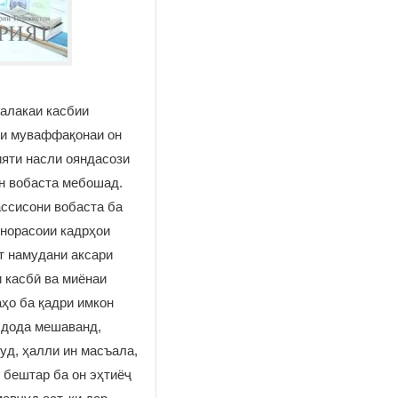
алакаи касбии
ли муваффақонаи он
ияти насли ояндасози
он вобаста мебошад.
ассисони вобаста ба
 норасоии кадрҳои
т намудани аксари
 касбӣ ва миёнаи
ҳо ба қадри имкон
 дода мешаванд,
уд, ҳалли ин масъала,
 бештар ба он эҳтиёҷ