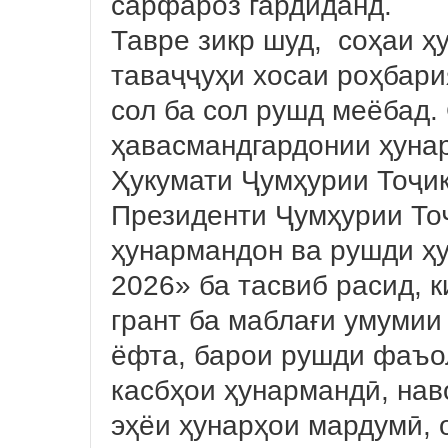
сарфароз гардиданд.
Тавре зикр шуд, соҳаи ҳ
таваҷҷуҳи хосаи роҳбари
сол ба сол рушд меёбад.
ҳавасмандгардонии ҳуна
Ҳукумати Ҷумҳурии Тоҷик
Президенти Ҷумҳурии То
ҳунармандон ва рушди ҳ
2026» ба тасвиб расид, к
грант ба маблағи умумии
ёфта, барои рушди фаъо
касбҳои ҳунармандӣ, нав
эҳёи ҳунарҳои мардумӣ, 