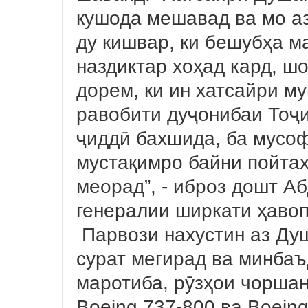
кушода мешавад ва мо а
ду кишвар, ки бешубҳа 
наздиктар хоҳад кард, ш
дорем, ки ин хатсайри м
равобити дуҷонибаи Тоҷи
ҷиддӣ бахшида, ба мусо
мустақимро байни пойта
меорад”, - иброз дошт А
генералии ширкати ҳаво
Парвози нахустин аз Ду
сурат мегирад ва минбаъ
маротиба, рӯзҳои чорша
Boeing 737-800 ва Boein