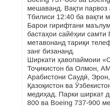
мешаванд. Вақти парвоз 
Тбилиси 12:40 ба вақти 
Барои гирифтани маълум
бастаҳои сайёҳии самти
метавонанд тариқи телеф
занг бизананд.
Ширкати ҳавопаймоии «С
Тоҷикистон ба Олмон, АМ
Арабистони Саудӣ, Эрон,
Қазоқистон ва Ӯзбекист
медиҳад. Парки ширкат д
800 ва Boeing 737-900 м