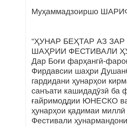
Муҳаммадзоиршо ШАРИФ
“ҲУНАР БЕҲТАР АЗ ЗАР
ШАҲРИИ ФЕСТИВАЛИ 
Дар Боғи фарҳангӣ-фаро
Фирдавсии шаҳри Душанб
гардидани ҳунарҳои кир
санъати кашидадӯзӣ ба 
ғайримоддии ЮНЕСКО ва 
ҳунарҳои қадимаи миллӣ
Фестивали ҳунармандони