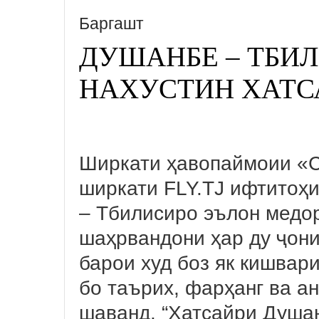
Баргашт
ДУШАНБЕ – ТБИ
НАХУСТИН ХАТС
Ширкати ҳавопаймоии «С
ширкати FLY.TJ ифтитоҳ
– Тбилисиро эълон медор
шаҳрвандони ҳар ду ҷони
барои худ боз як кишвар
бо таърих, фарҳанг ва а
шаванд. “Хатсайри Душа