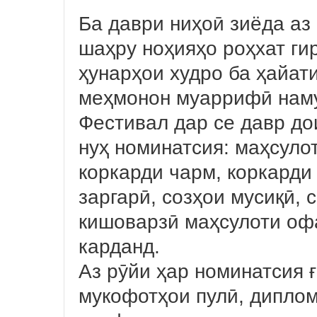
Ба даври ниҳоӣ зиёда аз
шаҳру ноҳияҳо роҳхат ги
ҳунарҳои худро ба ҳайат
меҳмонон муаррифӣ нам
Фестивал дар се давр до
нуҳ номинатсия: маҳсуло
коркарди чарм, коркарди
заргарӣ, созҳои мусиқӣ,
кишоварзӣ маҳсулоти оф
карданд.
Аз рӯйи ҳар номинатсия 
мукофотҳои пулӣ, диплом