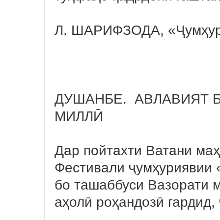
Л. ШАРИФЗОДА, «Ҷумҳу
ДУШАНБЕ. АВЛАВИЯТ 
МИЛЛӢ
Дар пойтахти Ватани ма
Фестивали ҷумҳуриявии «
бо ташаббуси Вазорати м
аҳолӣ роҳандозӣ гардид,