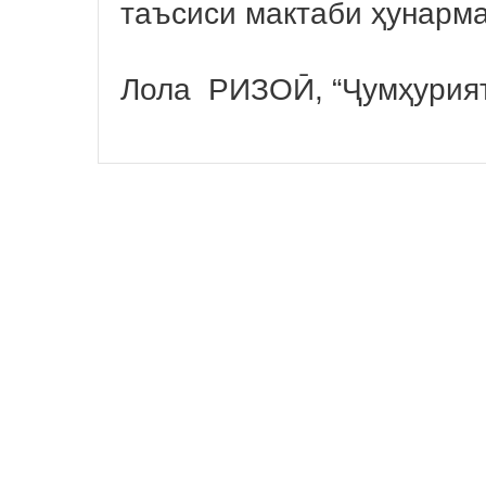
таъсиси мактаби ҳунарм
Лола РИЗОӢ, “Ҷумҳурия