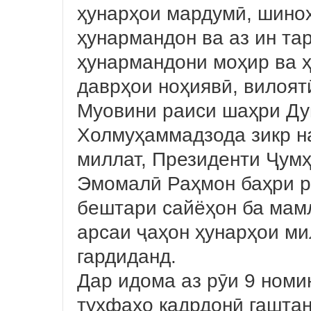
ҳунарҳои мардумӣ, шинох
ҳунармандон ва аз ин та
ҳунармандони моҳир ва 
даврҳои ноҳиявӣ, вилоя
Муовини раиси шаҳри Д
Холмуҳаммадзода зикр н
миллат, Президенти Ҷум
Эмомалӣ Раҳмон баҳри р
бештари сайёҳон ба мам
арсаи ҷаҳон ҳунарҳои ми
гардиданд.
Дар идома аз рӯи 9 номи
туҳфаҳо қадрдонӣ гаштан