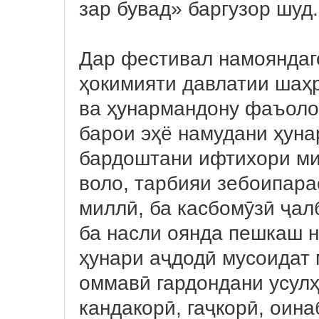
зар бувад» баргузор шуд
Дар фестивал намояндаг
ҳокимияти давлатии шаҳ
ва ҳунармандону фаъоло
барои эҳё намудани ҳуна
бардоштани ифтихори ми
воло, тарбияи зебоипара
миллӣ, ба касбомӯзӣ ҷал
ба насли оянда пешкаш 
ҳунари аҷдодӣ мусоидат 
оммавӣ гардондани усулҳ
кандакорӣ, гаҷкорӣ, оина