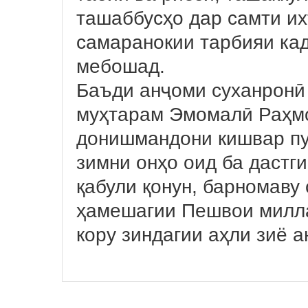
ташаббусҳо дар самти их
самаранокии тарбияи ка
мебошад.
Баъди анҷоми суханронӣ
муҳтарам Эмомалӣ Раҳмон
донишмандони кишвар пур
зимни онҳо оид ба дастг
қабули қонун, барномаву
ҳамешагии Пешвои милл
кору зиндагии аҳли зиё 