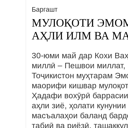
Баргашт
МУЛОҚОТИ ЭМОМ
АҲЛИ ИЛМ ВА М
30-юми май дар Кохи Ваҳ
миллӣ – Пешвои миллат,
Тоҷикистон муҳтарам Эм
маорифи кишвар мулоқот
Ҳадафи вохӯрӣ баррасии
аҳли зиё, ҳолати кунуни
масъалаҳои баланд бард
табиӣ ва риёзӣ, ташаккул