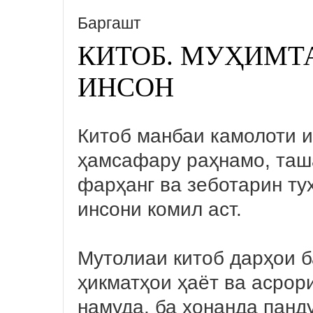
Баргашт
КИТОБ. МУҲИМТ
ИНСОН
Китоб манбаи камолоти и
ҳамсафару раҳнамо, таш
фарҳанг ва зеботарин т
инсони комил аст.
Мутолиаи китоб дарҳои б
ҳикматҳои ҳаёт ва асрор
намуда, ба хонанда панд