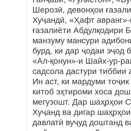
Шерозӣ, девонҳои ғазал
Хуҷандӣ, «Ҳафт авранг»
ғазалиёти Абдулқодири Б
манзуму мансури адибони
бурд, ки дар ҷодаи эҷод 
«Ал-қонун»-и Шайх-ур-ра
садсола дастури тиббии 
Ин аст, ки мардуми тоҷик
китоб эҳтироми хоса дош
мегузошт. Дар шаҳрҳои С
Хуҷанд ва дигар шаҳрҳои
давлатӣ вуҷуд доштанд в