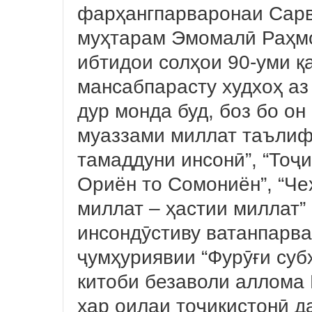
фарҳангпарваронаи Сар
муҳтарам Эмомалӣ Раҳмо
ибтидои солҳои 90-уми қ
мансабпарасту худхоҳ а
дур монда буд, боз бо он
муаззами миллат таълиф
тамаддуни инсонӣ”, “Тоҷи
Ориён то Сомониён”, “Че
миллат – ҳастии миллат”
инсондӯстиву ватанпарв
ҷумҳуриявии “Фурӯғи субҳ
китоби безаволи аллома 
ҳар оилаи тоҷикистонӣ д