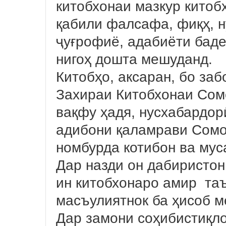
китобхонаи мазкур китоб
қабили фалсафа, фиқҳ, ну
ҷуғрофиё, адабиёти баде
нигоҳ дошта мешуданд.
Китобҳо, аксаран, бо за
Захираи Китобхонаи Сомо
вақфу ҳадя, нусхабардор
адибони қаламрави Сомо
номбурда котибон ва мус
Дар назди он дабиристон
ин китобхонаро амир таъ
масъулиятнок ба ҳисоб 
Дар замони соҳибистиқл