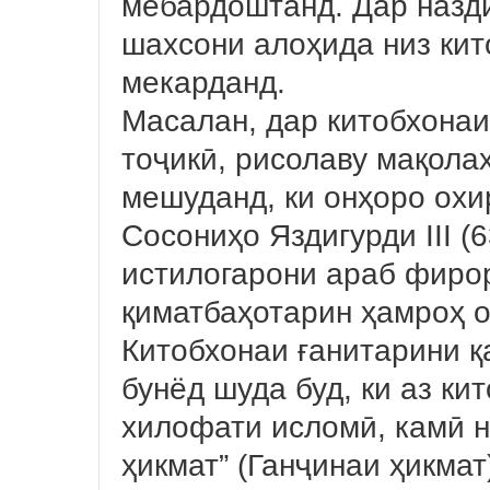
мебардоштанд. Дар назд
шахсони алоҳида низ кит
мекарданд.
Масалан, дар китобхонаи
тоҷикӣ, рисолаву мақола
мешуданд, ки онҳоро ох
Сосониҳо Яздигурди III (
истилогарони араб фиро
қиматбаҳотарин ҳамроҳ о
Китобхонаи ғанитарини 
бунёд шуда буд, ки аз ки
хилофати исломӣ, камӣ н
ҳикмат” (Ганҷинаи ҳикмат