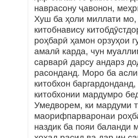
наврасону ҷавонон, меҳ
Хуш ба ҳоли миллати мо,
китобнавису китобдӯстдо
роҳбарӣ ҳамон орзуҳои 
амалӣ карда, чун муалли
сарварӣ дарсу андарз до
расонданд. Моро ба асли
китобхон баргардонданд, 
китобхонии мардумро бе
Умедворем, ки мардуми т
маорифпарваронаи роҳба
наздик ба пояи баланди 
хоҳад расид ва дар ин са