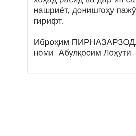
нашриёт, донишгоҳу пажӯ
гирифт.
Иброҳим ПИРНАЗАРЗОДА,
номи Абулқосим Лоҳутӣ