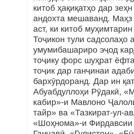
китоб ҳақиқатҳо дар зеҳн
андохта мешаванд. Маҳз 
аст, ки китоб муҳимтари
Тоҷикон тули садсолаҳо 
умумибашариро эҷод кар
тоҷику форс шуҳрат ёфта
тоҷик дар ганҷинаи адаб
бархӯрдоранд. Дар ин қ
Абуабдуллоҳи Рӯдакӣ, «
кабир»-и Мавлоно Ҷалоли
тайр» ва «Тазкират-ул-а
«Шоҳнома»-и Фирдавсии 
Ганҷавӣ, «Гулистон», «Б