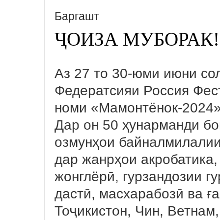
Баргашт
ҶОИЗА МУБОРАК!
Аз 27 то 30-юми июни со
Федератсияи Россия Фес
номи «Мамонтёнок-2024»
Дар он 50 ҳунарманди б
озмунҳои байналмилалии
дар жанрҳои акробатика,
жонглёрӣ, гурзандозии гу
дастӣ, масхарабозӣ ва ға
Тоҷикистон, Чин, Ветнам