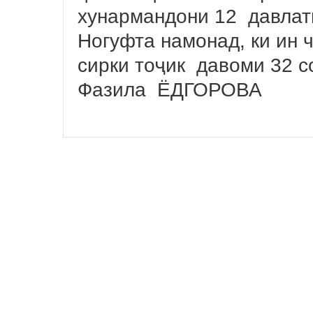
хунармандони 12 давлат
Ногуфта намонад, ки ин
сирки тоҷик давоми 32 с
Фазила ЁДГОРОВА