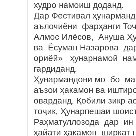
худро намоиш доданд.
Дар Фестивал ҳунармандо
аълочиёни фарҳанги Тоҷ
Алмос Илёсов, Ануша Ҳу
ва Ёсуман Назарова да
ориёӣ» ҳунарнамоӣ нам
гардиданд.
Ҳунармандони мо бо ма
аъзои ҳакамон ва иштир
оварданд. Қобили зикр ас
тоҷик, Ҳунарпешаи шоис
Раҳматуллозода дар ин 
ҳайати ҳакамон ширкат 