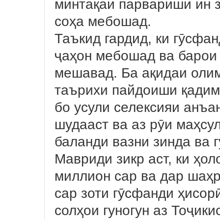
минтақаи парвариши ин з
соҳа мебошад.
Таъкид гардид, ки гӯсфа
ҷаҳон мебошад ва барои 
мешавад. Ба ақидаи олим
таърихи пайдоиши қадима
бо усули селексияи анъа
шудааст ва аз рӯи маҳс
баланди вазни зинда ва 
Мавриди зикр аст, ки ҳол
миллион сар ва дар шаҳр
сар зоти гӯсфанди ҳисо
солҳои гуногун аз Тоҷики