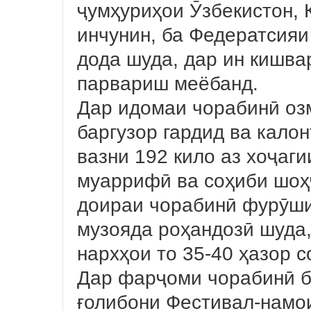
ҷумҳуриҳои Ӯзбекистон, Қ
инчунин, ба Федератсияи
дода шуда, дар ин кишва
парвариш меёбанд.
Дар идомаи чорабинӣ оз
баргузор гардид ва кало
вазни 192 кило аз хоҷаг
муаррифӣ ва соҳиби шоҳҷ
доираи чорабинӣ фурӯши
музояда роҳандозӣ шуда,
нархҳои то 35-40 ҳазор 
Дар фарҷоми чорабинӣ б
ғолибони Фестивал-намо