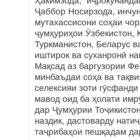
Ҳакимзода, иҷрокунанда
Ҷаббор Носирзода, инчун
мутахассисони соҳаи чор
ҷумҳуриҳои Ӯзбекистон, Қ
Туркманистон, Беларус в
иштирок ва суханронӣ на
Мақсад аз баргузории Ф
минбаъдаи соҳа ва тақв
селексияи зоти гӯсфанди
мавод оид ба ҳолати имр
дар Ҷумҳурии Тоҷикистон
наздик, дастоварду нати
таҷрибаҳои пешқадам да