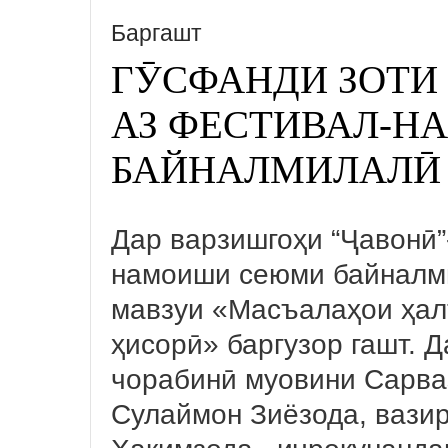
Баргашт
ГӮСФАНДИ ЗОТИ
АЗ ФЕСТИВАЛ-
БАЙНАЛМИЛАЛӢ
Дар варзишгоҳи “Ҷавонӣ”
намоиши сеюми байналм
мавзуи «Масъалаҳои ҳал
ҳисорӣ» баргузор гашт. 
чорабинӣ муовини Сарва
Сулаймон Зиёзода, вази