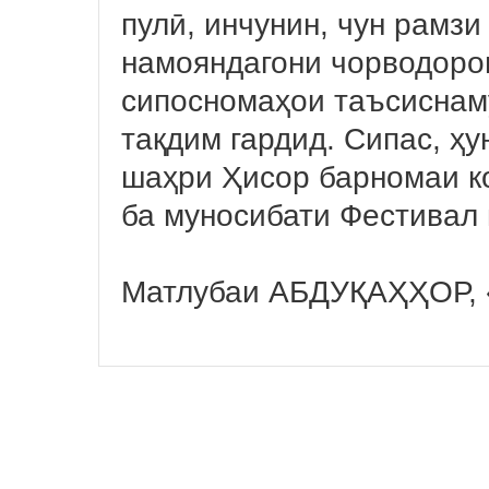
пулӣ, инчунин, чун рамзи
намояндагони чорводоро
сипосномаҳои таъсиснам
тақдим гардид. Сипас, ҳ
шаҳри Ҳисор барномаи к
ба муносибати Фестивал
Матлубаи АБДУҚАҲҲОР, 