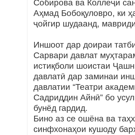
Собирова ва Коллеҷи са
Аҳмад Бобоқуловро, ки ҳ
ҷойгир шудаанд, мавриди
Иншоот дар доираи татб
Сарвари давлат муҳтара
истиқболи шоистаи Ҷашн
давлатӣ дар заминаи ин
давлатии “Театри академ
Садриддин Айнӣ” бо усу
бунёд гардид.
Бино аз се ошёна ва таҳ
синфхонаҳои кушоду бар