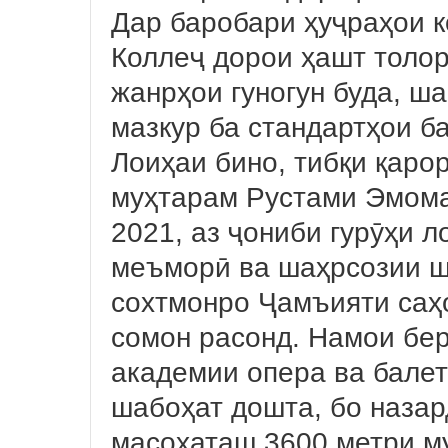
Дар баробари ҳуҷраҳои 
Коллеҷ дорои ҳашт толор
жанрҳои гуногун буда, ш
мазкур ба стандартҳои б
Лоиҳаи бино, тибқи қар
муҳтарам Рустами Эмома
2021, аз ҷониби гурӯҳи 
меъморӣ ва шаҳрсозии ш
сохтмонро Ҷамъияти саҳ
сомон расонд. Намои бер
академии опера ва бале
шабоҳат дошта, бо наза
масоҳаташ 3600 метри м