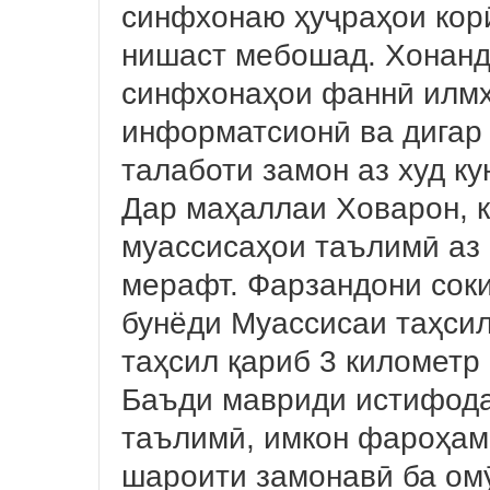
синфхонаю ҳуҷраҳои корӣ
нишаст мебошад. Хонанд
синфхонаҳои фаннӣ илмҳо
информатсионӣ ва дигар
талаботи замон аз худ ку
Дар маҳаллаи Ховарон, к
муассисаҳои таълимӣ аз 
мерафт. Фарзандони соки
бунёди Муассисаи таҳси
таҳсил қариб 3 километр
Баъди мавриди истифода
таълимӣ, имкон фароҳам 
шароити замонавӣ ба ом