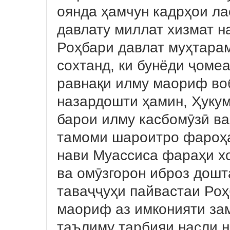
оянда ҳамчун кадрҳои л
давлату миллат хизмат н
Роҳбари давлат муҳтара
сохтанд, ки бунёди ҷоме
равнақи илму маориф воб
назардошти ҳамин, Ҳукум
барои илму касбомӯзӣ ва
тамоми шароитро фароҳ
нави Муассиса фараҳи х
ва омӯзгорон иброз дошта
таваҷҷуҳи пайвастаи Роҳ
маориф аз имконияти з
таълиму тарбияи насли 