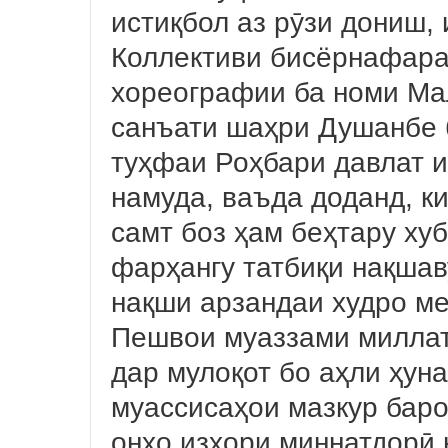
истиқбол аз рӯзи дониш,
Коллективи бисёрнафара
хореографии ба номи Ма
санъати шаҳри Душанбе 
туҳфаи Роҳбари давлат и
намуда, ваъда доданд, к
самт боз ҳам беҳтару ху
фарҳангу татбиқи нақша
нақши арзандаи худро ме
Пешвои муаззами милла
дар мулоқот бо аҳли ҳун
муассисаҳои мазкур баро
онҳо изҳори миннатдорӣ 