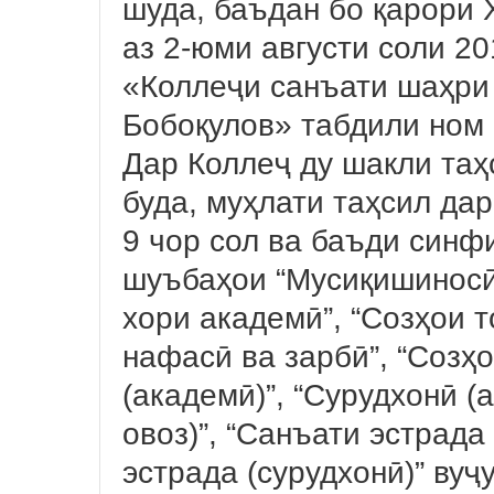
шуда, баъдан бо қарори 
аз 2-юми августи соли 2
«Коллеҷи санъати шаҳри
Бобоқулов» табдили ном 
Дар Коллеҷ ду шакли таҳ
буда, муҳлати таҳсил да
9 чор сол ва баъди синфи
шуъбаҳои “Мусиқишиносӣ”
хори академӣ”, “Созҳои т
нафасӣ ва зарбӣ”, “Созҳо
(академӣ)”, “Сурудхонӣ (
овоз)”, “Санъати эстрада
эстрада (сурудхонӣ)” вуҷ