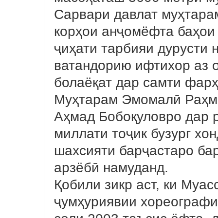
Сарвари давлат муҳтара
корҳои анҷомёфта баҳои
ҷиҳати тарбияи дурусти 
ватандорию ифтихор аз о
болаёқат дар самти фарҳ
Муҳтарам Эмомалӣ Раҳм
Аҳмад Бобоқуловро дар 
миллати тоҷик бузург хон
шахсияти барҷастаро ба
арзёбӣ намуданд.
Қобили зикр аст, ки Муа
ҷумҳуриявии хореографи