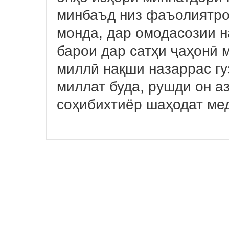
минбаъд низ фаъолиятро 
монда, дар омодасозии 
барои дар сатҳи ҷаҳонӣ
миллӣ нақши назаррас гу
миллат буда, рушди он а
соҳибихтиёр шаҳодат ме