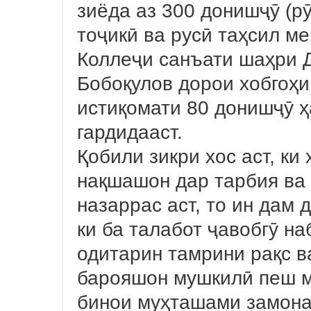
зиёда аз 300 донишҷӯ (рӯ
тоҷикӣ ва русӣ таҳсил м
Коллеҷи санъати шаҳри 
Бобоқулов дорои хобгоҳи
истиқомати 80 донишҷӯ 
гардидааст.
Қобили зикри хос аст, ки
нақшашон дар тарбия ва
назаррас аст, то ин дам
ки ба талабот ҷавобгӯ на
одитарин тамрини рақс ва
барояшон мушкилӣ пеш м
бинои муҳташами замона