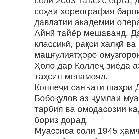
соли 2003 таъсис ёфта, 
соҳаи хореография барои
давлатии академии опер
Айнӣ тайёр мешаванд. Да
классикӣ, рақси халқӣ в
машғулиятҳоро омӯзгоро
Ҳоло дар Коллеҷ зиёда а
таҳсил менамояд.
Коллеҷи санъати шаҳри 
Бобоқулов аз ҷумлаи муа
тарбия ва омодасозии ка
бориз дорад.
Муассиса соли 1945 ҳам