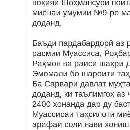
ноҳияи Шоҳмансури пойт
миёнаи умумии №9-ро ма
доданд.
Баъди пардабардорӣ аз 
расмии Муассиса, Роҳба
Раҳмон ва раиси шаҳри 
Эмомалӣ бо шароити таҳ
Ба Сарвари давлат муҳт
доданд, ки таълимгоҳ аз
2400 хонанда дар ду бас
Муассисаи таҳсилоти ми
арафаи соли нави хониш