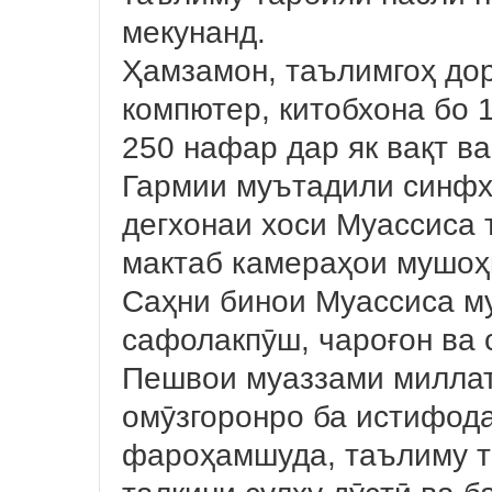
мекунанд.
Ҳамзамон, таълимгоҳ дор
компютер, китобхона бо 
250 нафар дар як вақт в
Гармии муътадили синфх
дегхонаи хоси Муассиса 
мактаб камераҳои мушоҳ
Саҳни бинои Муассиса му
сафолакпӯш, чароғон ва 
Пешвои муаззами милла
омӯзгоронро ба истифод
фароҳамшуда, таълиму т