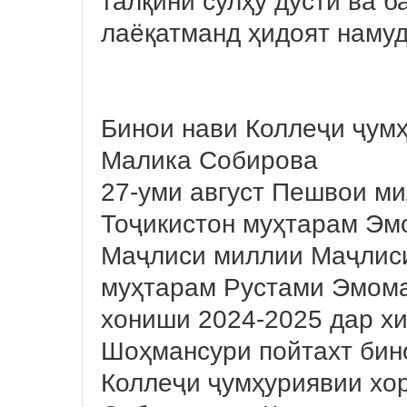
талқини сулҳу дӯстӣ ва 
лаёқатманд ҳидоят намуд
Бинои нави Коллеҷи ҷум
Малика Собирова
27-уми август Пешвои ми
Тоҷикистон муҳтарам Эм
Маҷлиси миллии Маҷлис
муҳтарам Рустами Эмома
хониши 2024-2025 дар х
Шоҳмансури пойтахт бин
Коллеҷи ҷумҳуриявии хо