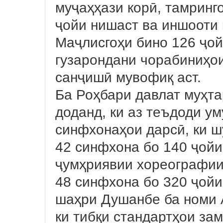
муҷаҳҳази корӣ, тамринг
ҷойи нишаст ва иншооти
Маҷлисгоҳи бино 126 ҷой
гузарондани чорабиниҳои
санҷишӣ мувофиқ аст.
Ба Роҳбари давлат муҳт
доданд, ки аз теъдоди у
синфхонаҳои дарсӣ, ки ш
42 синфхона бо 140 ҷойи
ҷумҳриявии хореографии
48 синфхона бо 320 ҷойи
шаҳри Душанбе ба номи 
ки тибқи стандартҳои за