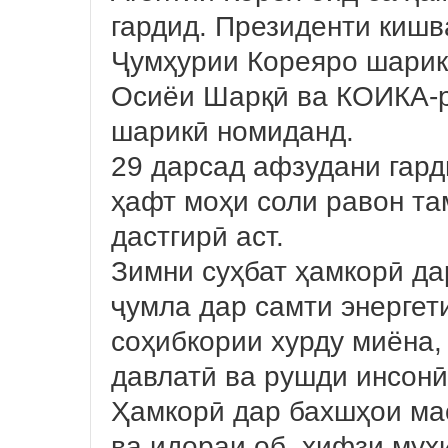
гардид. Президенти киш
Ҷумҳурии Кореяро шарик
Осиёи Шарқӣ ва КОИКА-р
шарикӣ номиданд.
29 дарсад афзудани гар
ҳафт моҳи соли равон та
дастгирӣ аст.
Зимни суҳбат ҳамкорӣ да
ҷумла дар самти энергети
соҳибкории хурду миёна,
давлатӣ ва рушди инсонӣ
Ҳамкорӣ дар бахшҳои ма
ва идораи об, ҳифзи муҳи