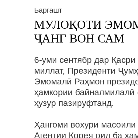
Баргашт
МУЛОҚОТИ ЭМОМ
ҶАНГ ВОН САМ
6-уми сентябр дар Қаср
миллат, Президенти Ҷум
Эмомалӣ Раҳмон президе
ҳамкории байналмилалӣ 
ҳузур пазируфтанд.
Ҳангоми вохӯрӣ масоили
Агентии Корея оид ба ҳ