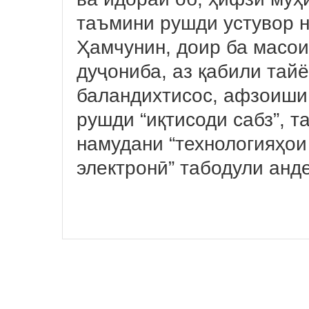
таъмини рушди устувор н
Ҳамчунин, доир ба масо
дуҷониба, аз қабили тай
баландихтисос, афзоиши 
рушди “иқтисоди сабз”, т
намудани “технологияҳои
электронӣ” табодули анд