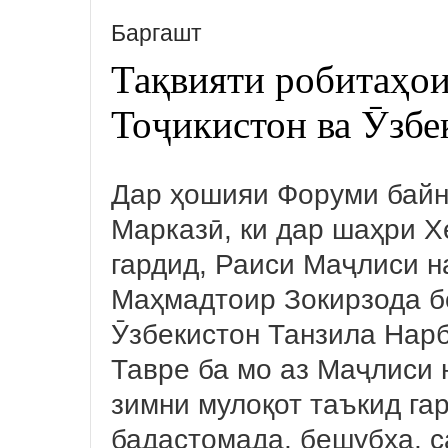
Баргашт
Тақвияти робитаҳо
Тоҷикистон ва Ӯзб
Дар ҳошияи Форуми байн
Марказӣ, ки дар шаҳри Х
гардид, Раиси Маҷлиси 
Маҳмадтоир Зокирзода б
Ӯзбекистон Танзила Нарб
Тавре ба мо аз Маҷлиси 
зимни мулоқот таъкид га
бадастомада, бешубҳа, 