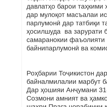
давлатҳо барои таҳкими 
дар мулоқот масъалаи и
парлумонӣ дар татбиқи т
ҳосилшуда ва зарурати 
самаранокии фаъолияти 
байнипарлумонӣ ва коми
Роҳбарии Тоҷикистон да
байналмилалии марбут б
Дар ҳошияи Анҷумани 31
Созмони амният ва ҳамко
шаҳри Прага чорабинии 