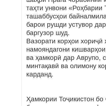
таҳти унвони «Роҳбарии 
ташаббусҳои байналмила
барои рушди устувор да
баргузор шуд.
Вазорати корҳои хориҷӣ 
намояндагони кишварҳо
ва ҳамкорӣ дар Аврупо,
минтақавӣ ва олимону к
карданд.
Ҳамкории Тоҷикистон бо