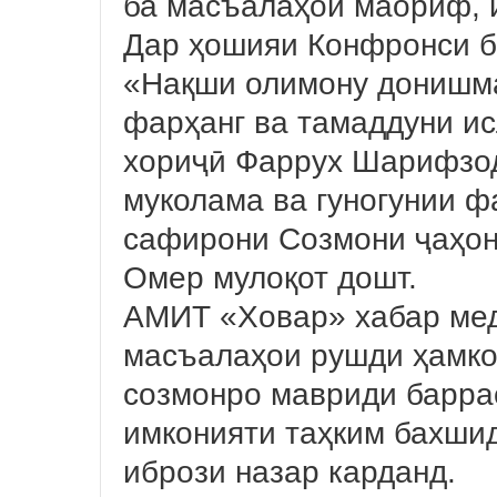
ба масъалаҳои маориф, 
Дар ҳошияи Конфронси б
«Нақши олимону донишма
фарҳанг ва тамаддуни и
хориҷӣ Фаррух Шарифзод
муколама ва гуногунии ф
сафирони Созмони ҷаҳо
Омер мулоқот дошт.
АМИТ «Ховар» хабар мед
масъалаҳои рушди ҳамко
созмонро мавриди баррас
имконияти таҳким бахши
ибрози назар карданд.