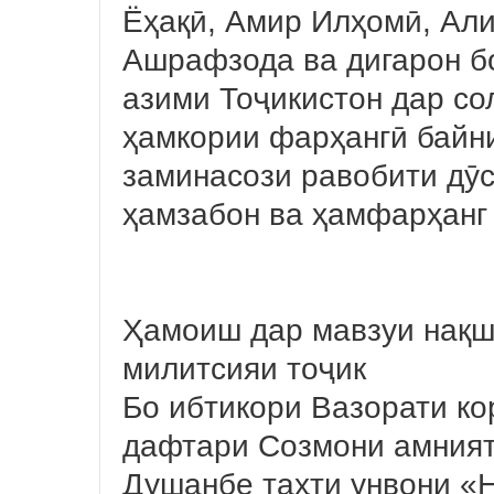
Ёҳақӣ, Амир Илҳомӣ, Ал
Ашрафзода ва дигарон б
азими Тоҷикистон дар со
ҳамкории фарҳангӣ байн
заминасози равобити дӯс
ҳамзабон ва ҳамфарҳанг
Ҳамоиш дар мавзуи нақш
милитсияи тоҷик
Бо ибтикори Вазорати ко
дафтари Созмони амният
Душанбе таҳти унвони «