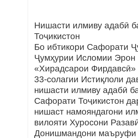
Нишасти илмиву адабӣ б
Тоҷикистон
Бо ибтикори Сафорати Ҷ
Ҷумҳурии Исломии Эрон 
«Хирадсарои Фирдавсӣ»
33-солагии Истиқлоли да
нишасти илмиву адабӣ ба
Сафорати Тоҷикистон дар
нишаст намояндагони ил
вилояти Хуросони Разав
Донишмандони маъруфи