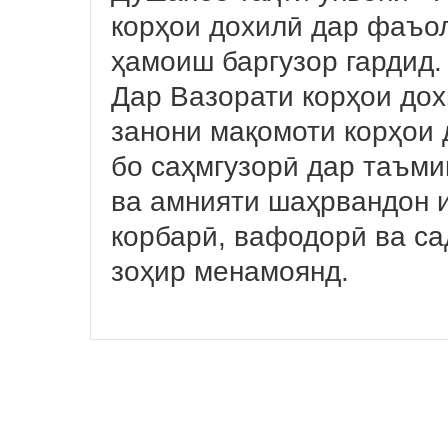
корҳои дохилӣ дар фаъо
ҳамоиш баргузор гардид
Дар Вазорати корҳои дох
занони мақомоти корҳои 
бо саҳмгузорӣ дар таъми
ва амнияти шаҳрвандон 
корбарӣ, вафодорӣ ва са
зоҳир менамоянд.