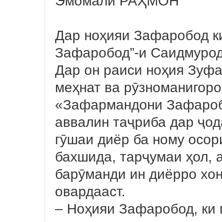
Эмомалӣ РАҲМОН
Дар ноҳияи Зафаробод к
Зафаробод”-и Саидмуро
Дар он раиси ноҳия Зуф
меҳнат ва рӯзноманигоро
«Зафармандони Зафароб
аввалин таҷриба дар ҷод
гӯшаи диёр ба ному осор
бахшида, тарҷумаи ҳол, 
барӯманди ин диёрро хон
овардааст.
– Ноҳияи Зафаробод, ки 