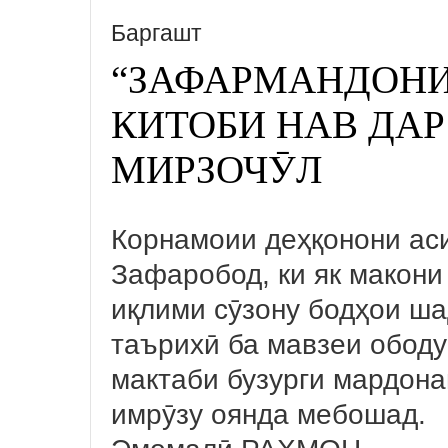
Баргашт
“ЗАФАРМАНДОНИ
КИТОБИ НАВ ДАР
МИРЗОЧӮЛ
Корнамоии деҳқонони аси
Зафаробод, ки як макони
иқлими сӯзону бодҳои ша
таърихӣ ба мавзеи ободу
мактаби бузурги мардона
имрӯзу оянда мебошад.