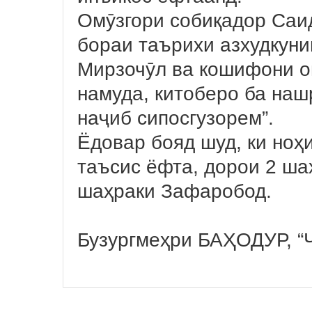
Омӯзгори собиқадор Саи
бораи таърихи азхудкун
Мирзочӯл ва кошифони о
намуда, китоберо ба нашр
наҷиб сипосгузорем”.
Ёдовар бояд шуд, ки ноҳ
таъсис ёфта, дорои 2 ша
шаҳраки Зафаробод.
Бузургмеҳри БАҲОДУР, “