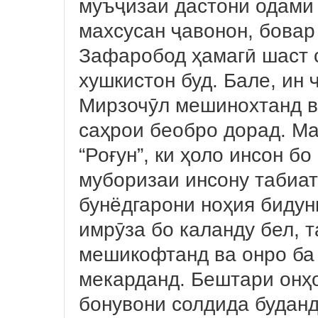
муъҷизаи дастони одами 
махсусан ҷавонон, бовар
Зафаробод ҳамагӣ шаст с
хушкистон буд. Бале, ин
Мирзочӯл мешинохтанд в
саҳрои беобро дорад. Ма
“Роғун”, ки ҳоло инсон бо
муборизаи инсону табиат
бунёдгарони ноҳия бидун
имрӯза бо каланду бел, 
мешикофтанд ва онро ба
мекарданд. Бештари онҳо
бонувони солдида буданд