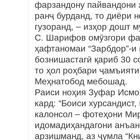
фарзандону пайвандони 
ранҷ бурданд, то диёри 
гузоранд, – изҳор дошт 
С. Шарифов омӯзгори фа
ҳафтаномаи “Зарбдор”-и 
бознишастагӣ қариб 30 со
то ҳол роҳбари ҷамъият
Меҳнатобод мебошад.
Раиси ноҳия Зуфар Исмо
кард: “Боиси хурсандист,
калонсол – фотеҳони Мир
идомадиҳандагони анъана
арзишманд, аз ҷумла “Кн