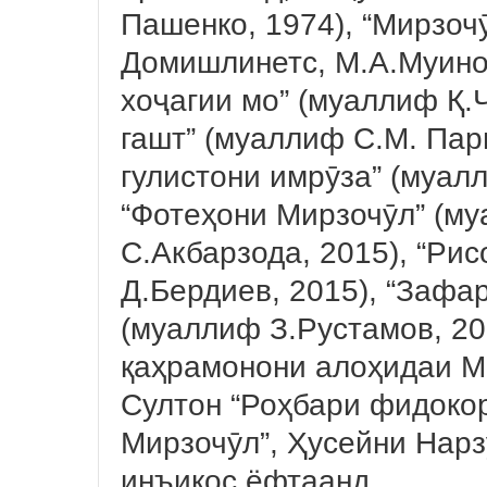
Пашенко, 1974), “Мирзоч
Домишлинетс, М.А.Муино
хоҷагии мо” (муаллиф Қ.
гашт” (муаллиф С.М. Пар
гулистони имрӯза” (муал
“Фотеҳони Мирзочӯл” (м
С.Акбарзода, 2015), “Ри
Д.Бердиев, 2015), “Зафа
(муаллиф З.Рустамов, 20
қаҳрамонони алоҳидаи 
Султон “Роҳбари фидоко
Мирзочӯл”, Ҳусейни Нарз
инъикос ёфтаанд.