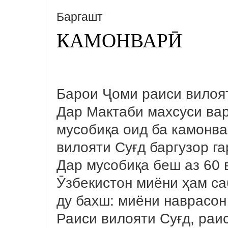
Баргашт
КАМОНВАРӢ
Барои Ҷоми раиси вилоя
Дар Мактаби махсуси ва
мусобиқа оид ба камонв
вилояти Суғд баргузор г
Дар мусобиқа беш аз 60 
Ӯзбекистон миёни ҳам са
ду бахш: миёни наврасон
Раиси вилояти Суғд, ра