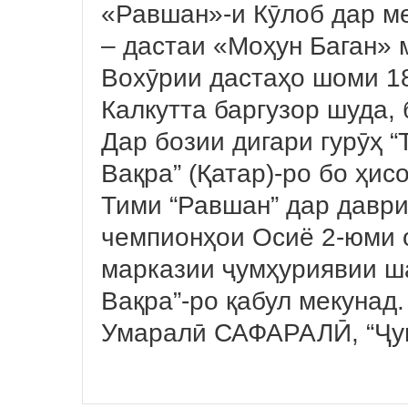
«Равшан»-и Кӯлоб дар м
– дастаи «Моҳун Баган» 
Вохӯрии дастаҳо шоми 1
Калкутта баргузор шуда, 
Дар бозии дигари гурӯҳ “
Вақра” (Қатар)-ро бо ҳис
Тими “Равшан” дар давр
чемпионҳои Осиё 2-юми 
марказии ҷумҳуриявии ш
Вақра”-ро қабул мекунад.
Умаралӣ САФАРАЛӢ, “Ҷу