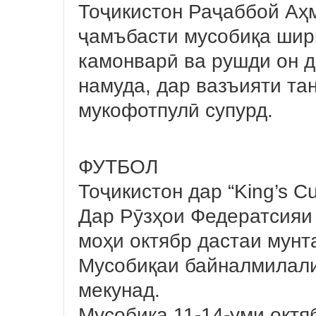
Тоҷикистон Раҷаббой Аҳ
ҷамъбасти мусобиқа ширк
камонварӣ ва рушди он 
намуда, дар вазъияти та
мукофотпулӣ супурд.
ФУТБОЛ
Тоҷикистон дар “King’s C
Дар Рӯзҳои Федератсияи
моҳи октябр дастаи мунт
Мусобиқаи байналмилали
мекунад.
Мусобиқа 11-14-уми октя