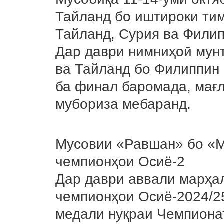
Тайланд бо иштироки тим
Тайланд, Сурия ва Филип
Дар даври нимниҳоӣ мун
ва Тайланд бо Филиппин 
ба финал баромада, мағ
мубориза мебаранд.
Мусовии «Равшан» бо «М
чемпионҳои Осиё-2
Дар даври аввали марҳа
чемпионҳои Осиё-2024/25
медали нуқраи Чемпионат