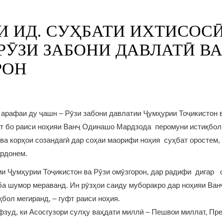
И ИД. СУҲБАТИ ИХТИСОСӢ
РӮЗИ ЗАБОНИ ДАВЛАТӢ ВА
РОН
 арафаи ду ҷашн – Рӯзи забони давлатии Ҷумҳурии Тоҷикистон 
ат бо раиси ноҳияи Ванҷ Одинашо Мардзода перомуни истиқбол 
ва корҳои созандагӣ дар соҳаи маорифи ноҳия суҳбат оростем,
ардонем.
ии Ҷумҳурии Тоҷикистон ва Рӯзи омӯзгорон, дар радифи дигар с
а шумор мераванд. Ин рӯзҳои саиду муборакро дар ноҳияи Ван
қбол мегиранд, – гуфт раиси ноҳия.
зуд, ки Асосгузори сулҳу ваҳдати миллӣ – Пешвои миллат, Пр