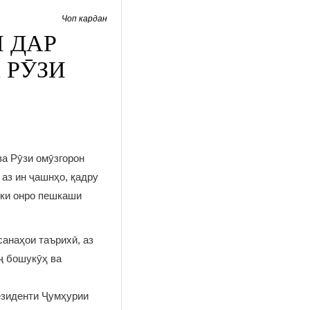
Чоп кардан
 ДАР
 РӮЗИ
ва Рӯзи омӯзгорон
аз ин ҷашнҳо, қадру
 ки онро пешкаши
анаҳои таърихӣ, аз
ҷ бошукӯҳ ва
езиденти Ҷумҳурии