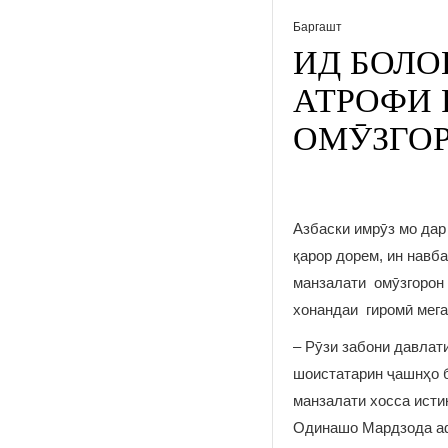
Баргашт
ИД БОЛО
АТРОФИ 
ОМӮЗГО
Азбаски имрӯз мо дар
қарор дорем, ин навб
манзалати омӯзгорон 
хонандаи гиромӣ мег
– Рӯзи забони давлат
шоистатарин ҷашнҳо б
манзалати хосса исти
Одинашо Мардзода аф