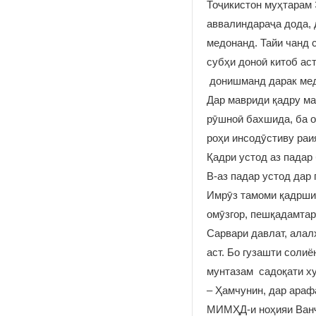
Тоҷикистон муҳтарам
аввалиндараҷа дода, 
медонанд. Тайи чанд 
субҳи доноӣ китоб ас
донишманд дарак ме
Дар мавриди қадру ма
рӯшноӣ бахшида, ба о
роҳи инсодӯстиву раи
Қадри устод аз падар 
В-аз падар устод дар 
Имрӯз тамоми қадрши
омӯзгор, пешқадамтар
Сарвари давлат, алал
аст. Бо гузашти соли
мунтазам садоқати ху
– Ҳамчунин, дар араф
МИМҲД-и ноҳияи Ванҷ 