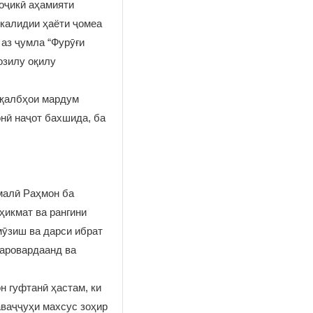
оҷикӣ аҳамияти
 калидии ҳаёти ҷомеа
 аз ҷумла “Фурӯғи
озилу оқилу
а қалбҳои мардум
нӣ наҷот бахшида, ба
малӣ Раҳмон ба
ҳикмат ва рангини
мӯзиш ва дарси ибрат
баровардаанд ва
н гуфтанӣ ҳастам, ки
ваҷҷуҳи махсус зоҳир