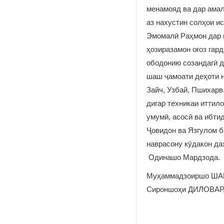
менамояд ва дар амал
аз нахустин солҳои и
Эмомалӣ Раҳмон дар 
ҳозиразамон оғоз гар
ободонию созандагӣ д
шаш ҷамоати деҳоти н
Зайч, Узбай, Пшихарв
дигар техникаи иттил
умумӣ, асосӣ ва ибти
Ҷовидон ва Язгулом 
наврасону кӯдакон да
Одинашо Мардзода.
Муҳаммадзоиршо ШАР
Сироншоҳи ДИЛОВАР,