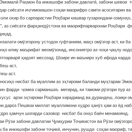
 Эмомалӣ Раҳмон ба инкишофи забони давлатӣ, забони шевои т
дар сиёсати иҷтимоиашон соҳаи маорифро самти асоситарин ва
соли охир бо сарпарастии Роҳбари кишвар гузарондани озмунҳо,
т”, аз сиёсати фарҳангдӯстона ва маорифпарваронаи Роҳбари ф
диҳад.
нзалати омӯзгорону устодон гуфтаниям, маҳз омӯзгор аст, ки б
нҳо илму маърифат меомӯзонад, инсониятро аз чоҳи ҷаҳлу нодо
ятпарварӣ ҳидоят месозад. Шоире ин маъниро хуб ифода карда:
беш аст,
пеш аст.
носиҳо нисбат ба муаллим аз эҳтироми баланди муҳтарам Эмо
ин фарди ҷомеа сарманшаъ мегирад, ки тамоми рӯзгори пур аз 
хусус арзи эҳтироми Роҳбари хирадманд ва дурандеш, лоиқи о
ёни дароз Пешвои миллат муаллимони худро ҳанӯз ҳам аз ёд на
дро ҳамчун шогирди сазовор нисбат ба онҳо баён менамоянд.
аи Рӯзи забони давлатии Ҷумҳурии Тоҷикистон ва Рӯзи омӯзгоро
ба инкишофи забони тоҷикӣ, инчунин, рушди соҳаи маориф, та