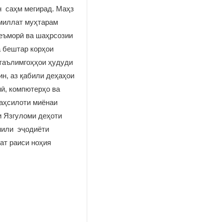
н саҳм мегирад. Маҳз
 миллат муҳтарам
еъморӣ ва шаҳрсозии
а бештар корҳои
 таълимгоҳҳои ҳудуди
н, аз қабили деҳаҳои
мӣ, компютерҳо ва
таҳсилоти миёнаи
и Язгуломи деҳоти
кмили эҷодиёти
ат раиси ноҳия