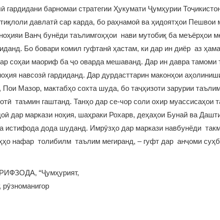
ӣ гардидани барномаи стратегии Ҳукумати Ҷумҳурии Тоҷикисто
стиқлоли давлатӣ сар карда, бо раҳнамоӣ ва ҳидоятҳои Пешвои
ноҳияи Ванҷ бунёди таълимгоҳҳои нави мутобиқ ба меъёрҳои м
диданд. Бо бовари комил гуфтанӣ ҳастам, ки дар ин диёр аз ҳам
ар соҳаи маориф ба ҷо оварда мешаванд. Дар ин давра тамоми
оҳия навсозӣ гардиданд. Дар дурдасттарин маконҳои аҳолиниши
, Пои Мазор, мактабҳо сохта шуда, бо таҷҳизоти зарурии таъли
оотӣ таъмин гаштанд. Танҳо дар се-чор соли охир муассисаҳои 
доӣ дар маркази ноҳия, шаҳраки Рохарв, деҳаҳои Бунай ва Дашт
ба истифода дода шуданд. Имрӯзҳо дар маркази навбунёди та
ҳҳо нафар толибилм таълим мегиранд, – гуфт дар анҷоми суҳб
ИФЗОДА, “Ҷумҳурият,
 рӯзноманигор