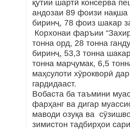
қутии шартӣ консерва пе
андозаи 89 фоизи нақша 
биринҷ, 78 фоиз шакар з
Корхонаи фаръии “Захир
тонна орд, 28 тонна ганду
биринҷ, 53,3 тонна шакар
тонна марҷумак, 6,5 тон
маҳсулоти хӯрокворӣ дар
гардидааст.
Вобаста ба таъмини муас
фарҳанг ва дигар муасси
маводи озуқа ва сӯзишв
зимистон тадбирҳои сар