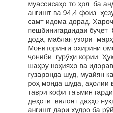
муассисаҳо то ҳол ба ан
ангишт ва 94,4 фоиз ҳез
самт идома дорад. Хароҷ
пешбинигардидаи буҷет 
дода, маблағгузорӣ мар
Мониторинги охирини омо
ҷониби гурӯҳи кории Ҳу
шаҳру ноҳияҳо ва идорав
гузаронда шуд, муайян ка
роҳ монда шуда, аҳолии 
таври кофӣ таъмин гарди
деҳоти вилоят даҳҳо ну
ангишт дари худро ба рӯ