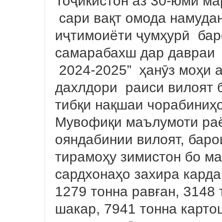
Тоҷикистон аз 30-юми ма
сари вақт омода намудан
иҷтимоиёти ҷумҳурӣ бар
самарабахш дар давраи 
2024-2025” ҳанӯз моҳи а
дахлдори раиси вилоят б
тибқи нақшаи чорабиниҳо
Мувофиқи маълумоти раё
ояндабинии вилоят, бар
тирамоҳу зимистон бо ма
сардхонаҳо захира карда
1279 тонна равған, 3148 
шакар, 7941 тонна карто