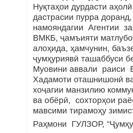
Нуқтаҳои дурдасти аҳолӣ
дастрасии пурра доранд,
намояндагии Агентии за
ВМКБ, ҷамъияти матлубо
алоҳида, ҳамчунин, баъз
ҷумҳуриявӣ ташаббуси 
Муовини аввали раиси В
Хадамоти оташнишонӣ ва
хоҷагии манзилию комму
ва обёрӣ, сохторҳои ра
мавсими тирамоҳу зимис
Раҳмони ГУЛЗОР, “Ҷумҳу