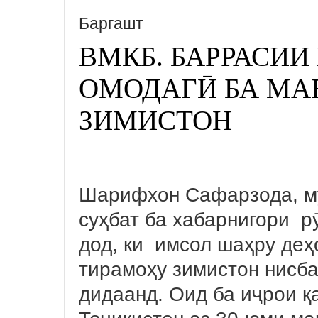
Баргашт
ВМКБ. БАРРАСИ
ОМОДАГӢ БА МА
ЗИМИСТОН
Шарифхон Сафарзода, му
суҳбат ба хабарнигори 
дод, ки имсол шаҳру деҳ
тирамоҳу зимистон нисба
дидаанд. Оид ба иҷрои қ