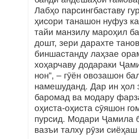
Лабҳо парсингбаставу гу
ҳисори танашон нуфуз кар
тайи манзилу мароҳил ба
дошт, зери дарахте тано
биншастанду лаҳзае орам
хоҳарчаву додараки Ҷами
нон”, – гӯён овозашон ба
намешуданд. Дар ин ҳол 
баромад ва модару фарз
оҳиста-оҳиста сӯяшон го
пурсид. Модари Ҷамила б
вазъи талху рӯзи сиёҳаш 