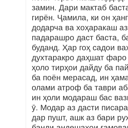
замин. Дари мактаб баст
гирён. Ҷамила, ки он ҳан
додарча ва хоҳаракаш аз
падарашро даст баста, б
буданд. Ҳар гоҳ садои в
духтаракро даҳшат фаро 
ҳоло тирҳои дайду ба пай
ба поён мерасад, ин ҳам
олами атроф ба таври а
ин ҳоли модараш бас ваз
ӯ. Модар аз дасти писар
дар пушт, ашк аз бари р
банди андешаҳои ғамова