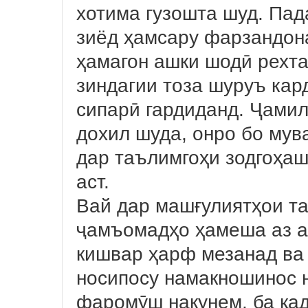
хотима гузошта шуд. Пад
зиёд ҳамсару фарзандон
ҳамагон ашки шодӣ рехта
зиндагии тоза шуруъ кард
сипарӣ гардиданд. Ҷами
дохил шуда, онро бо мув
дар таълимгоҳи зодгоҳаш
аст.
Вай дар машғулиятҳои т
ҷамъомадҳо ҳамеша аз а
кишвар ҳарф мезанад ва 
носипосу намакношинос 
фаромӯш накунем, ба қа