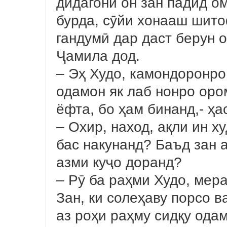
дидагони он зан падид о
бурда, сӯйи хонааш шито
гандумӣ дар даст берун 
Ҷамила дод.
– Эҳ Худо, камондоронро
одамон як лаб нонро оро
ёфта, бо ҳам бинанд,- ҳа
– Охир, наход, ақли ин 
бас накунанд? Баъд зан 
азми куҷо доранд?
– Рӯ ба раҳми Худо, мер
Зан, ки солеҳаву порсо в
аз роҳи раҳму сидқу ода