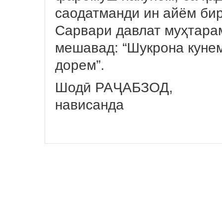
саодатманди ин айём бир
Сарвари давлат муҳтара
мешавад: “Шукрона кунем
дорем”.
Шодӣ РАҶАБЗОД,
нависанда