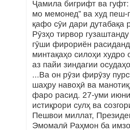
Ҷамила бигрифт ва гуфт:
мо мемонед” ва худ пеш
қафо сӯи дари дутабақа р
Рӯзҳо тирвор гузаштанду
гӯши фирориён расиданд,
минтақаҳо силоҳи худро 
аз пайи зиндагии осудаҳ
...Ва он рӯзи фирӯзу пур
шаҳру навоҳӣ ва манотиқ
фаро расид. 27-уми июн
истиқрори сулҳ ва созго
Пешвои миллат, Президе
Эмомалӣ Раҳмон ба имзо 