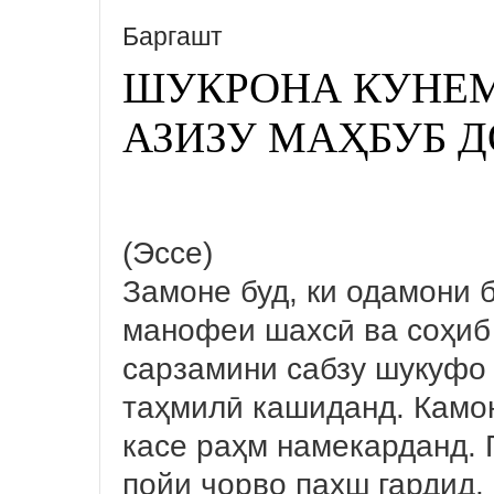
Баргашт
ШУКРОНА КУНЕМ
АЗИЗУ МАҲБУБ Д
(Эссе)
Замоне буд, ки одамони 
манофеи шахсӣ ва соҳиб
сарзамини сабзу шукуфо 
таҳмилӣ кашиданд. Камо
касе раҳм намекарданд. 
пойи чорво пахш гардид.