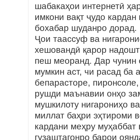
шабакаҳои интернетӣ ҳа
имкони вақт ҷудо кардан 
бохабар шуданро дорад.
Ҷои таассуф ва нигаронис
хешовандӣ қарор надошта
пеш меоранд. Дар чунин 
мумкин аст, чи расад ба 
бепарасторе, пиронсоле
рушди маънавии онҳо за
мушкилоту нигарониҳо в
миллат баҳри эҳтироми в
кардани меҳру муҳаббат 
гузаштагонро барои оянда