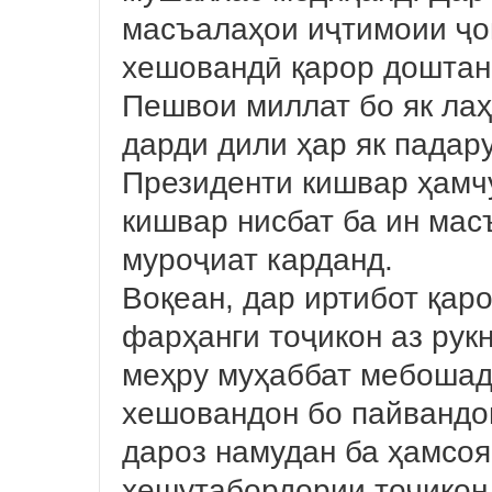
масъалаҳои иҷтимоии ҷо
хешовандӣ қарор доштани
Пешвои миллат бо як лаҳ
дарди дили ҳар як падару
Президенти кишвар ҳамч
кишвар нисбат ба ин мас
муроҷиат карданд.
Воқеан, дар иртибот қар
фарҳанги тоҷикон аз рук
меҳру муҳаббат мебошад
хешовандон бо пайвандон
дароз намудан ба ҳамсоя
хешутабордории тоҷикон 