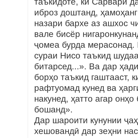
таъкидоте, ки Сарвари д
иброз доштанд, ҳамоҳанг
назари бархе аз ашхос ч
вале бисёр нигаронкунан
ҷомеа бурда мерасонад. 
сураи Нисо таъкид шудаа
битарсед...». Ва дар ҳад
борҳо таъкид гаштааст, 
рафтуомад кунед ва ҳарг
накунед, ҳатто агар онҳо
бошанд».
Дар шароити кунунии ҷаҳ
хешовандӣ дар зеҳни нас