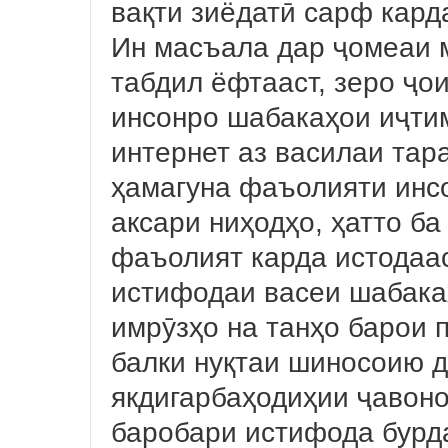
вақти зиёдатӣ сарф кар
Ин масъала дар ҷомеаи 
табдил ёфтааст, зеро ҷо
инсонро шабакаҳои иҷтим
интернет аз василаи тар
ҳамагуна фаъолияти инсо
аксари ниҳодҳо, ҳатто ба
фаъолият карда истодаас
истифодаи васеи шабакаҳ
имрӯзҳо на танҳо барои 
балки нуқтаи шиносоию д
якдигарбаҳодиҳии ҷавонон
баробари истифода бурд