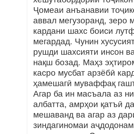
Ҷомеаи анъанавии тоҷик
аввал мегузоранд, зеро 
кардани шахс боиси лутф
мегардад. Чунин хусусия
рушди шахсияти инсон в
нақш бозад. Маҳз эҳтиро
касро мусбат арзёбӣ кар
ҳамешагӣ муваффақ гаш
Агар ба ин масъала аз ни
албатта, амрҳои қатъӣ д
мешаванд ва агар аз дар
зиндагиномаи аҷдодонам