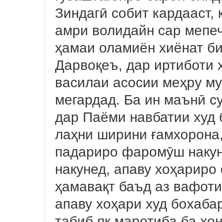
Зиндагӣ собит кардааст, 
амри волидайн сар мепеч
ҳамаи оламиён хиёнат б
Дарвоқеъ, дар иртиботи 
василаи асосии меҳру му
мегардад. Ба ин маънӣ с
дар Паёми навбатии худ
лаҳни ширини ғамхорона,
падариро фаромӯш накун
накунед, апаву хоҳариро
ҳамавақт баъд аз вафоти
апаву хоҳари худ бохабар
табиб як маротиба ба хо