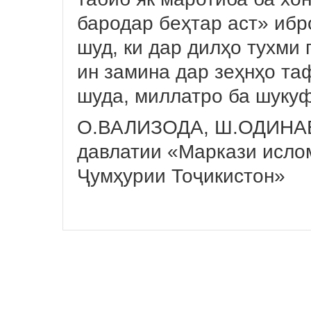
бародар беҳтар аст» ибр
шуд, ки дар дилҳо тухми
ин замина дар зеҳнҳо та
шуда, миллатро ба шуку
О.ВАЛИЗОДА, Ш.ОДИНАЕ
давлатии «Маркази исло
Ҷумҳурии Тоҷикистон»