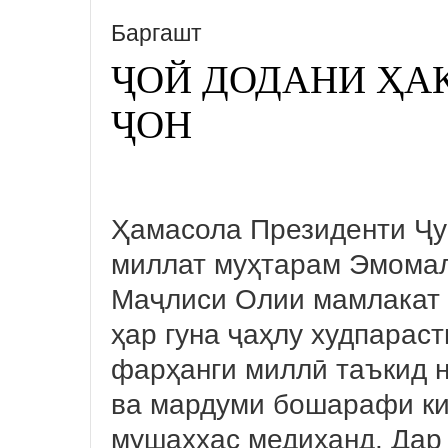
Баргашт
ҶОЙ ДОДАНИ ҲА
ҶОН
Ҳамасола Президенти Ҷу
миллат муҳтарам Эмомал
Маҷлиси Олии мамлакат 
ҳар гуна ҷаҳлу худпарас
фарҳанги миллӣ таъкид н
ва мардуми бошарафи ки
мушаххас медиҳанд. Дар 