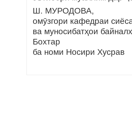
Ш. МУРОДОВА,
омӯзгори кафедраи сиё
ва муносибатҳои байнал
Бохтар
ба номи Носири Хусрав