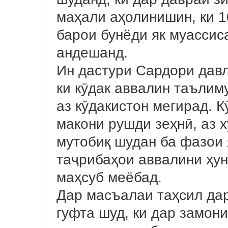
маҳали аҳолинишин, ки 1
барои бунёди як муассис
андешанд.
Ин дастури Сардори давл
ки кӯдак аввалин таълим
аз кӯдакистон мегирад. К
макони рушди зеҳнӣ, аз 
мутобиқ шудан ба фазои 
таҷрибаҳои аввалини ҳун
маҳсуб меёбад.
Дар масъалаи таҳсил да
гуфта шуд, ки дар замон