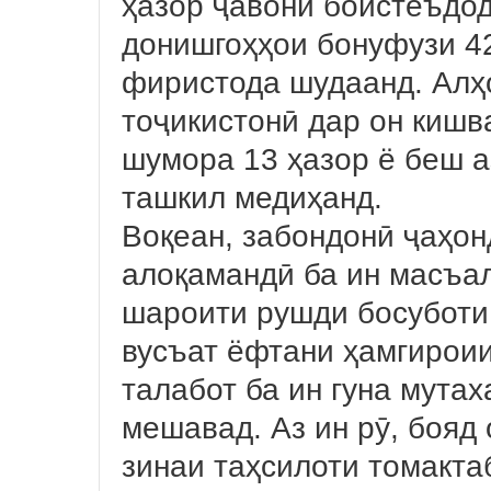
ҳазор ҷавони боистеъдод
донишгоҳҳои бонуфузи 4
фиристода шудаанд. Алҳо
тоҷикистонӣ дар он кишв
шумора 13 ҳазор ё беш а
ташкил медиҳанд.
Воқеан, забондонӣ ҷаҳон
алоқамандӣ ба ин масъал
шароити рушди босуботи
вусъат ёфтани ҳамгироии
талабот ба ин гуна мутах
мешавад. Аз ин рӯ, бояд
зинаи таҳсилоти томакта