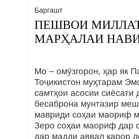
Баргашт
ПЕШВОИ МИЛЛАТ
МАРҲАЛАИ НАВ
Мо – омӯзгорон, ҳар як 
Тоҷикистон муҳтарам Эм
самтҳои асосии сиёсати 
бесаброна мунтазир меша
мавриди соҳаи маориф м
Зеро соҳаи маориф дар 
дар мадди аввал қарор д