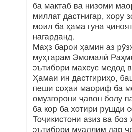
ба мактаб ва низоми мао
миллат дастнигар, хору з
моил ба ҳама гуна ҷиноя
нагарданд.
Маҳз барои ҳамин аз рӯз
муҳтарам Эмомалӣ Раҳм
эътибори махсус медод в
Ҳамаи ин дастгириҳо, ба
пеши соҳаи маориф ба мо
омӯзгорони ҷавон болу п
ба кор ба хотири рушди 
Тоҷикистони азиз ва боз
эътибори муаллим дар ҷ