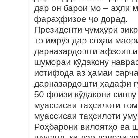
дар он барои мо – аҳли м
фараҳфизое ҷо дорад.
Президенти ҷумҳурӣ зикр 
то имрӯз дар соҳаи маор
дарназардошти афзоиши 
шумораи кӯдакону наврас
истифода аз ҳамаи сарч
дарназардошти ҳадафи г
50 фоизи кӯдакони синну
муассисаи таҳсилоти том
муассисаи таҳсилоти уму
Роҳбарони вилоятҳо ва 
шуданд, ки дар давраи з