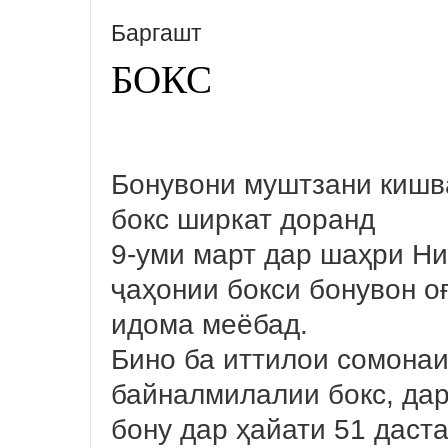
Баргашт
БОКС
Бонувони муштзани кишв
бокс ширкат доранд
9-уми март дар шаҳри Н
ҷаҳонии бокси бонувон оғ
идома меёбад.
Бино ба иттилои сомона
байналмилалии бокс, дар
бону дар ҳайати 51 даст