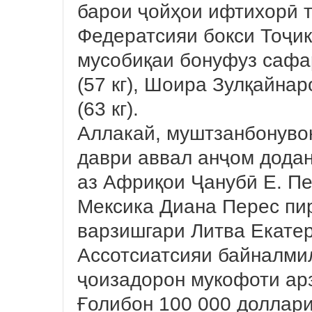
барои ҷойҳои ифтихорӣ 
Федератсияи бокси Тоҷик
мусобиқаи бонуфуз сафа
(57 кг), Шоира Зулқайнар
(63 кг).
Аллакай, муштзанбонуво
даври аввал анҷом дода
аз Африқои Ҷанубӣ Е. Пе
Мексика Диана Перес пи
варзишгари Литва Екатер
Ассотсиатсияи байналми
ҷоизадорон мукофоти ар
Ғолибон 100 000 доллар