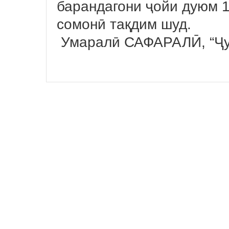
барандагони ҷойи дуюм 
сомонӣ тақдим шуд.
Умаралӣ САФАРАЛӢ, “Ҷу