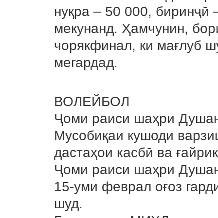
нуқра – 50 000, биринҷӣ
мекунанд. Ҳамчунин, бор
чорякфинал, ки мағлуб ш
мегардад.
ВОЛЕЙБОЛ
Ҷоми раиси шаҳри Душан
Мусобиқаи кушоди варзи
дастаҳои касбӣ ва ғайри
Ҷоми раиси шаҳри Душан
15-уми феврал оғоз гард
шуд.