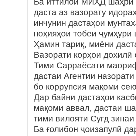
Ба иттилои МИҲД шаҳри 
даста аз вазорату идора
инчунин дастаҳои мунтах
ноҳияҳои тобеи ҷумҳурӣ 
Ҳамин тариқ, миёни даст
Вазорати корҳои дохилӣ 
Тими Сарраёсати маори
дастаи Агентии назорати
бо коррупсия мақоми сею
Дар байни дастаҳои кас
мақоми аввал, дастаи ш
тими вилояти Суғд зина
Ба ғолибон ҷоизапулӣ да