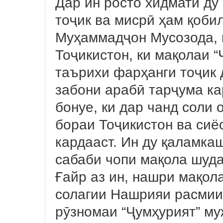
Дар ин росто хидмати д
тоҷик ва мисрӣ ҳам қобил
Муҳаммадҷон Мусозода,
Тоҷикистон, ки мақолаи “
таърихи фарҳанги тоҷик 
забони арабӣ тарҷума ка
бонуе, ки дар чанд соли 
бораи Тоҷикистон ва сиё
кардааст. Ин ду қаламка
сабаби чопи мақола шуда
Ғайр аз ин, нашри мақол
солагии Нашрияи расмии
рӯзномаи “Ҷумҳурият” муж