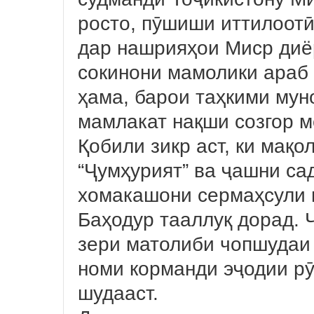
росто, пӯшиши иттилоотӣ
дар нашрияҳои Миср диё
сокинони мамолики араб
ҳама, барои таҳкими мун
мамлакат нақши созгор м
Қобили зикр аст, ки мақо
“Ҷумҳурият” ва ҷашни сад
хомакашони сермаҳсули 
Баҳодур тааллуқ дорад. Ҷ
зери матолиби чопшудаи
номи корманди эҷодии рӯ
шудааст.