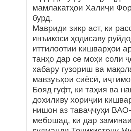
мамлакатҳои Халиҷи Фор
бурд.
Мавриди зикр аст, ки рас
инъикоси ҳодисаву рӯйдо
иттилоотии кишварҳои а
танҳо дар се моҳи соли ҷ
хабару гузориш ва мақол
мавзуъҳои сиёсӣ, иҷтим
Бояд гуфт, ки таҳия ва н
дохиливу хориҷии кишва
нишон аз таваҷҷуҳи ВАО-
мебошад, ки дар замина
судманди Тоҷикистону Ми