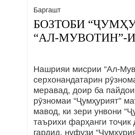
Баргашт
БОЗТОБИ “ҶУМҲ
“АЛ-МУВОТИН”-
Нашрияи мисрии “Ал-Муво
серхонандатарин рӯзном
меравад, доир ба пайдои
рӯзномаи “Ҷумҳурият" ма
мавод, ки зери унвони “Ҷ
таърихи фарҳанги тоҷик 
гардид, нуфузи “Ҷумҳурия