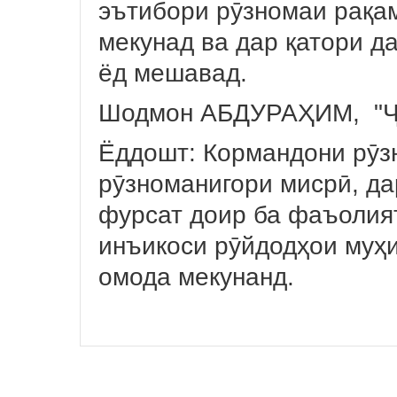
эътибори рӯзномаи рақам
мекунад ва дар қатори д
ёд мешавад.
Шодмон АБДУРАҲИМ, "Ҷ
Ёддошт: Кормандони рӯз
рӯзноманигори мисрӣ, да
фурсат доир ба фаъолият
инъикоси рӯйдодҳои муҳ
омода мекунанд.