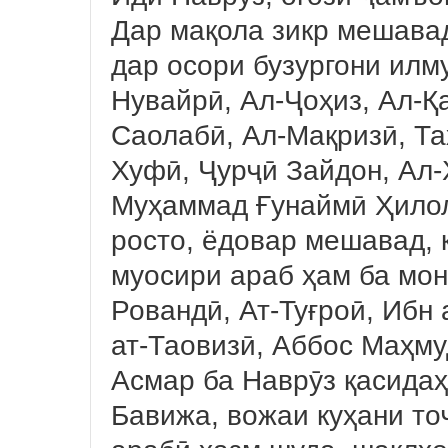
Дар мақола зикр мешавад
дар осори бузургони илму
Нувайрӣ, Ал-Ҷоҳиз, Ал-Қ
Саолабӣ, Ал-Мақризӣ, Т
Хуфӣ, Ҷурҷӣ Зайдон, Ал-
Муҳаммад Ғунаймӣ Ҳилол,
росто, ёдовар мешавад, 
муосири араб ҳам ба мон
Ровандӣ, Ат-Туғроӣ, Ибн
ат-Таовизӣ, Аббос Маҳму
Асмар ба Наврӯз қасида
Бавижа, вожаи куҳани то