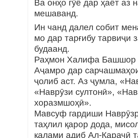
Ва онҳо гӯё дар ҳаёт аз 
мешаванд.
Ин чанд далел собит мен
мо дар тарғибу тарвиҷи 
будаанд.
Раҳмон Халифа Башшор 
Аҷамро дар сарчашмаҳои
ҷолиб аст. Аз ҷумла, «Н
«Наврӯзи султонӣ», «Нав
хоразмшоҳӣ».
Мавсуф гардиши Наврӯзр
таҳлил қарор дода, мисо
қалами адиб Ал-Карачӣ та