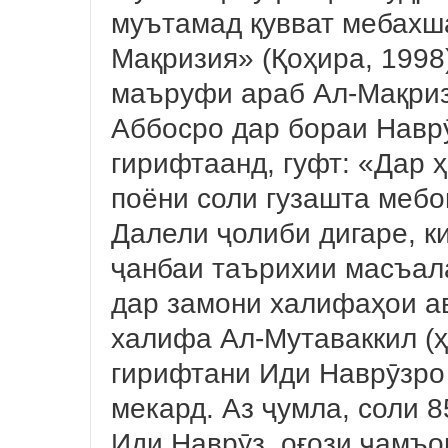
муътамад қувват мебахша
Мақризия» (Қоҳира, 1998
маъруфи араб Ал-Мақриз
Аббосро дар бораи Наврӯ
гирифтаанд, гуфт: «Дар ҳ
поёни соли гузашта меб
Далели ҷолиби дигаре, к
ҷанбаи таърихии масъала
дар замони халифаҳои ав
халифа Ал-Мутаваккил (ҳ
гирифтани Иди Наврӯзро 
мекард. Аз ҷумла, соли 8
Иди Наврӯз, оғози ҷамъо