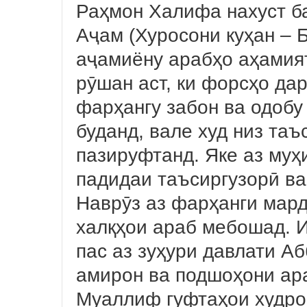
Раҳмон Халифа нахуст ба
Аҷам (Хуросони куҳан – Б
аҷамиёну арабҳо аҳамия
рӯшан аст, ки форсҳо да
фарҳангу забон ва одобу
буданд, вале худ низ та
пазируфтанд. Яке аз муҳ
падидаи таъсиргузорӣ в
Наврӯз аз фарҳанги мар
халқҳои араб мебошад. И
пас аз зуҳури давлати А
амирон ва подшоҳони ар
Муаллиф гуфтаҳои худро