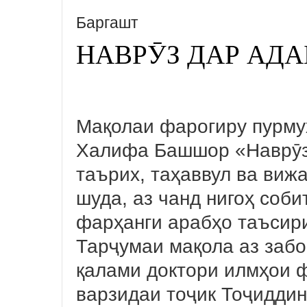
Баргашт
НАВРӮЗ ДАР АДА
Мақолаи фарогиру пурму
Халифа Башшор «Наврӯз
таърих, таҳаввул ва виж
шуда, аз чанд нигоҳ соби
фарҳанги арабҳо таъсир
Тарҷумаи мақола аз забо
қалами доктори илмҳои 
варзидаи тоҷик Тоҷидди