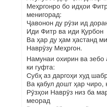
Меҳргонро бо идҳои Фитр
менигорад:
Ҷавонон ду рӯзи ид дора
Иди Фитр ва иди Қурбон
Ва ҳар ду ҳам ҳастанд м
Наврӯзу Меҳргон.
Намунаи охирин ва зебо 
ки гуфта:
Субҳ аз даргоҳи худ шаб
Ва қабул дошт ҳар чиро, 
Рӯзҳои Наврӯз низ ба м
меорад