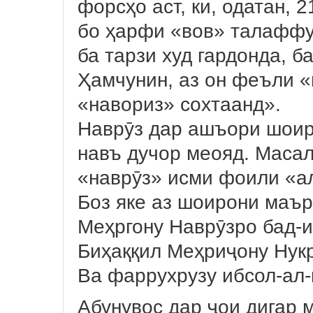
форсҳо аст, ки, одатан, 
бо ҳарфи «вов» талаффу
ба тарзи худ гардонда, б
Ҳамчунин, аз он феъли 
«навориз» сохтаанд».
Наврӯз дар ашъори шоир
навъ дучор меояд. Масал
«наврӯз» исми фоили «ал
Боз яке аз шоирони маър
Меҳргону Наврӯзро бад-
Биҳаққил Меҳриҷону Нук
Ва фаррухрузу ибсол-ал-
Абунувос дар ҷои дигар 