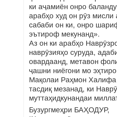
ки аҷамиён онро баланд
арабҳо худ он рӯз мисли
сабаби он ки, онро шари
эътироф мекунанд».
Аз он ки арабҳо Наврӯзр
наврӯзияҳо суруда, адаб
овардаанд, метавон фоли
ҷашни ниёгони мо эҳтиро
Мақолаи Раҳмон Халифа
тасдиқ мезанад, ки Навр
муттаҳидкунандаи милла
Бузургмеҳри БАҲОДУР,