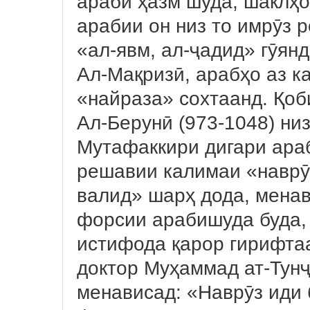
арабӣ ҳазм шуда, шаклҳ
арабии он низ то имрӯз р
«ал-явм, ал-ҷадид» гӯян
Ал-Мақризӣ, арабҳо аз к
«найраза» сохтаанд. Қоб
Ал-Берунӣ (973-1048) низ
Мутафаккири дигари ара
решавии калимаи «наврӯ
валид» шарҳ дода, менав
форсии арабишуда буда,
истифода қарор гирифта
доктор Муҳаммад ат-Тунҷ
менависад: «Наврӯз иди 