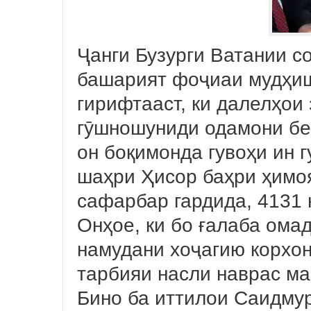
Ҷанги Бузурги Ватании с
башарият фоҷиаи мудҳиш
гирифтааст, ки далелҳои 
гӯшношуниди одамони бе
он боқимонда гувоҳи ин г
шаҳри Ҳисор баҳри ҳимо
сафарбар гардида, 4131 
Онҳое, ки бо ғалаба ома
намудани хоҷагию корхон
тарбияи насли наврас ма
Бино ба иттилои Саидму