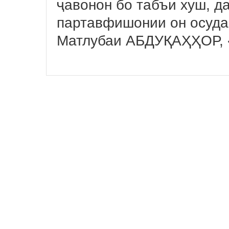
ҷавонон бо табъи хуш, д
партавфишонии он осуда
Матлубаи АБДУҚАҲҲОР, 