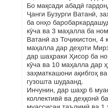
Бо мақсади абадӣ гардо
Ҷанги Бузурги Ватанӣ, з
ба онҳо баробаркардашу
кӯча ва 3 маҳалла ба но
Ватанӣ аз Тоҷикистон, 4 
маҳалла дар деҳоти Мирз
дар шаҳраки Ҳисор ба но
кӯча ва 10 маҳалла дар 
заҳматкашони ақибгоҳ ва
гузошта шудаанд.
Инчунин, дар шаҳр 6 муа
коллективӣ ва деҳқонӣ б
муассисаи таълимӣ ва 1 