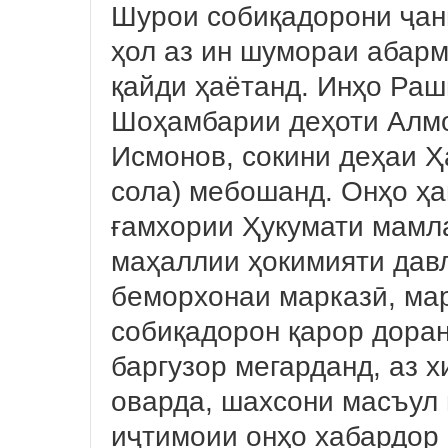
Шурои собиқадорони ҷан
ҳол аз ин шумораи абар
қайди ҳаётанд. Инҳо Раш
Шоҳамбарии деҳоти Алмо
Исмонов, сокини деҳаи Ҳ
сола) мебошанд. Онҳо ҳа
ғамхории Ҳукумати мамл
маҳаллии ҳокимияти дав
беморхонаи марказӣ, ма
собиқадорон қарор доран
баргузор мегарданд, аз 
оварда, шахсони масъул
иҷтимоии онҳо хабардор