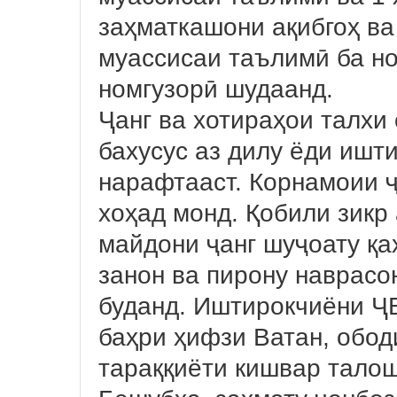
заҳматкашони ақибгоҳ ва
муассисаи таълимӣ ба н
номгузорӣ шудаанд.
Ҷанг ва хотираҳои талхи
бахусус аз дилу ёди ишти
нарафтааст. Корнамоии ҷ
хоҳад монд. Қобили зикр 
майдони ҷанг шуҷоату қ
занон ва пирону наврасон
буданд. Иштирокчиёни ҶБ
баҳри ҳифзи Ватан, обо
тараққиёти кишвар тало