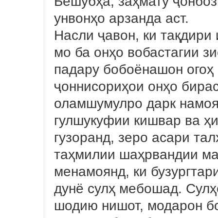
Бешубҳа, заҳмату ҷонбоз
унвонҳо арзанда аст.
Насли ҷавон, ки тақдири
мо ба онҳо вобастагии з
падару бобоёнашон огоҳ 
ҷоннисориҳои онҳо бирас
оламшумулро дарк намоян
гулшукуфии кишвар ва ҳи
гузоранд, зеро асари та
таҳмилии шаҳрвандии мам
менамоянд, ки бузургтар
дунё сулҳ мебошад. Сулҳе
шодию нишот, модарон бо