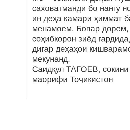
саховатманди бо нангу н
ин деҳа камари ҳиммат б
менамоем. Бовар дорем, 
соҳибкорон зиёд гардида,
дигар деҳаҳои кишварамо
мекунанд.
Саидқул ТАҒОЕВ, сокини
маорифи Тоҷикистон