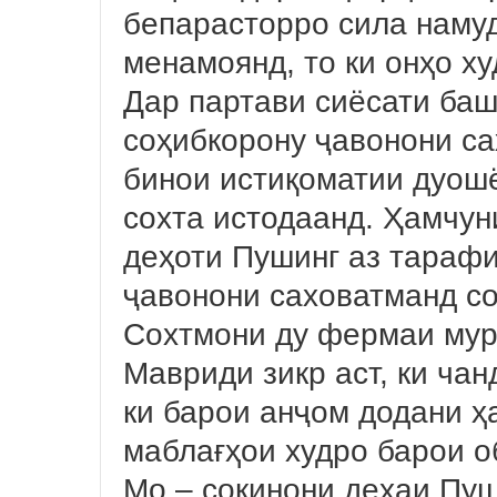
бепарасторро сила намуд
менамоянд, то ки онҳо ху
Дар партави сиёсати ба
соҳибкорону ҷавонони са
бинои истиқоматии дуошё
сохта истодаанд. Ҳамчун
деҳоти Пушинг аз тарафи
ҷавонони саховатманд со
Сохтмони ду фермаи мур
Мавриди зикр аст, ки ча
ки барои анҷом додани ҳ
маблағҳои худро барои о
Мо – сокинони деҳаи Пуш