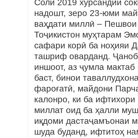
Соли 2019 хурсандии сок
надошт, зеро 23-юми май
ваҳдати миллӣ – Пешвои
Тоҷикистон муҳтарам Эм
сафари корӣ ба ноҳияи Д
ташриф оварданд. Ҷаноби
иншоот, аз ҷумла мактаб
баст, бинои таваллудхон
фароғатӣ, майдони Парч
калонро, ки ба ифтихор
миллат оид ба ҳалли му
иқдоми дастаҷамъонаи м
шуда буданд, ифтитоҳ на