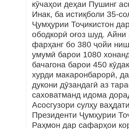
кӯчаҳои деҳаи Пушинг а
Инак, ба истиқболи 35-с
Ҷумҳурии Тоҷикистон да
ободкорӣ оғоз шуд. Айни
фарҳанг бо 380 ҷойи ниш
умумӣ барои 1080 хонанда
бачагона барои 450 кӯдак
хурди макаронбарорӣ, да
дукони дӯзандагӣ аз тар
саховатманд идома дора
Асосгузори сулҳу ваҳдат
Президенти Ҷумҳурии То
Раҳмон дар сафарҳои кор