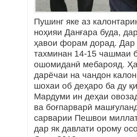
Пушинг яке аз калонтари
ноҳияи Данғара буда, дар
ҳавои форам дорад. Дар с
тахминан 14-15 чашмаи б
ошомиданӣ мебарояд. Ҳа
дарёчаи на чандон кало
шохаи об деҳаро ба ду қ
Мардуми ин деҳаи овозад
ва боғпарварӣ машғуланд
сарварии Пешвои милла
дар як давлати орому ос