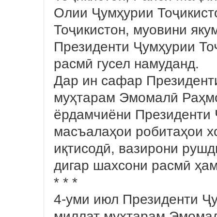
Олии Ҷумҳурии Тоҷикист
Тоҷикистон, муовини яку
Президенти Ҷумҳурии То
расмӣ гусел намуданд.
Дар ин сафар Президент
муҳтарам Эмомалӣ Раҳмо
ёрдамчиёни Президенти 
масъалаҳои робитаҳои х
иқтисодӣ, вазирони рушди
дигар шахсони расмӣ ҳам
* * *
4-уми июл Президенти Ҷ
миллат муҳтарам Эмомал