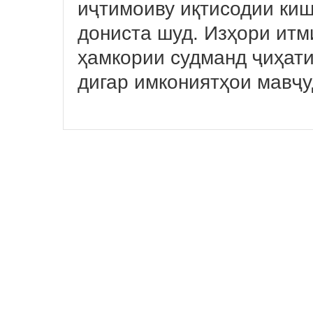
иҷтимоиву иқтисодии ки
дониста шуд. Изҳори итм
ҳамкории судманд ҷиҳати
дигар имкониятҳои мавҷ