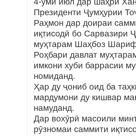
4-уми июл дар шаҳри Ха
Президенти Ҷумҳурии То
Раҳмон дар доираи самм
иқтисодӣ бо Сарвазири 
муҳтарам Шаҳбоз Шариф 
Роҳбари давлат муҳтара
имкони хуби баррасии му
номиданд.
Ҳар ду ҷониб оид ба таҳ
мардумони ду кишвар ма
намуданд.
Дар вохӯрӣ масоили минт
рӯзномаи саммити иқтисо