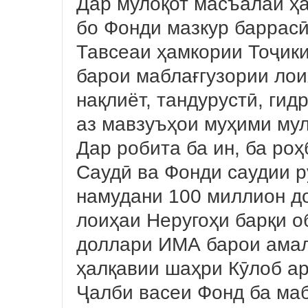
Дар мулоқот масъалаи ҳ
бо Фонди мазкур баррасӣ
Тавсеаи ҳамкории Тоҷик
барои маблағгузории ло
нақлиёт, тандурустӣ, гид
аз мавзуъҳои муҳими мул
Дар робита ба ин, ба ро
Саудӣ ва Фонди саудии 
намудани 100 миллион д
лоиҳаи Неругоҳи барқи о
доллари ИМА барои амал
ҳалқавии шаҳри Кӯлоб ар
Ҷалби васеи Фонд ба ма