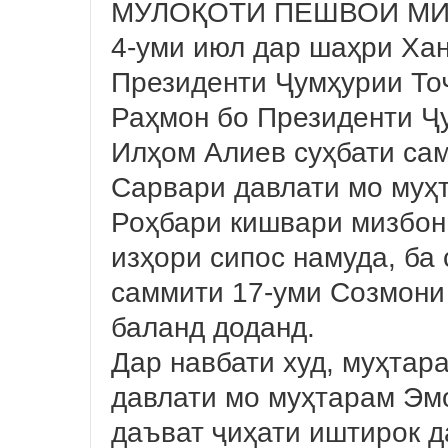
МУЛОҚОТИ ПЕШВОИ МИ
4-уми июл дар шаҳри Ха
Президенти Ҷумҳурии То
Раҳмон бо Президенти Ҷ
Илҳом Алиев суҳбати са
Сарвари давлати мо муҳ
Роҳбари кишвари мизбон
изҳори сипос намуда, ба
саммити 17-уми Созмони
баланд доданд.
Дар навбати худ, муҳтар
давлати мо муҳтарам Эм
даъват ҷиҳати иштирок 