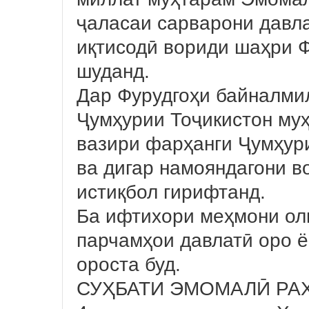
ҷаласаи сарварони давл
иқтисодӣ вориди шаҳри 
шуданд.
Дар Фурудгоҳи байналми
Ҷумҳурии Тоҷикистон му
вазири фарҳанги Ҷумҳур
ва дигар намояндагони 
истиқбол гирифтанд.
Ба ифтихори меҳмони ол
парчамҳои давлатӣ оро 
ороста буд.
СУҲБАТИ ЭМОМАЛӢ РА