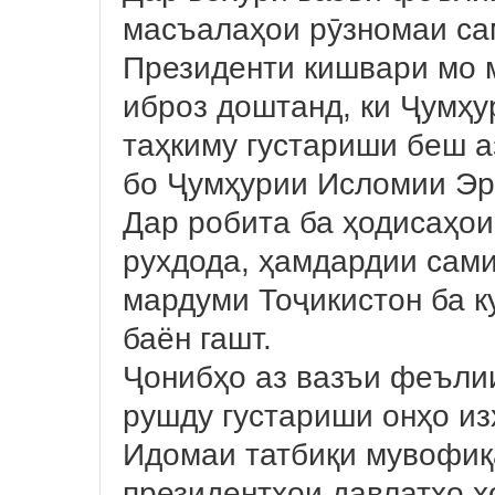
масъалаҳои рӯзномаи са
Президенти кишвари мо
иброз доштанд, ки Ҷумҳу
таҳкиму густариши беш а
бо Ҷумҳурии Исломии Эр
Дар робита ба ҳодисаҳои
рухдода, ҳамдардии сам
мардуми Тоҷикистон ба 
баён гашт.
Ҷонибҳо аз вазъи феъли
рушду густариши онҳо из
Идомаи татбиқи мувофиқ
президентҳои давлатҳо 