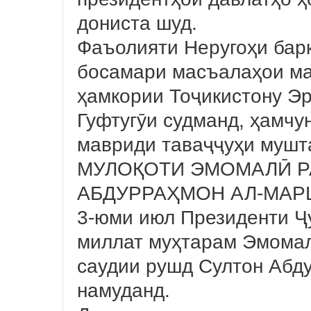
дониста шуд.
Фаъолияти Неругоҳи барқ
босамари масъалаҳои ма
ҳамкории Тоҷикистону Эр
Гуфтугӯи судманд, ҳамчу
мавриди таваҷҷуҳи мушта
МУЛОҚОТИ ЭМОМАЛӢ Р
АБДУРРАҲМОН АЛ-МА
3-юми июл Президенти Ҷ
миллат муҳтарам Эмомал
саудии рушд Султон Абд
намуданд.