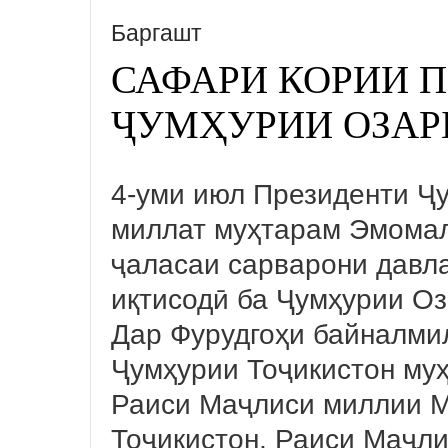
Баргашт
САФАРИ КОРИИ 
ҶУМҲУРИИ ОЗАР
4-уми июл Президенти Ҷ
миллат муҳтарам Эмомал
ҷаласаи сарварони давл
иқтисодӣ ба Ҷумҳурии О
Дар Фурудгоҳи байналми
Ҷумҳурии Тоҷикистон му
Раиси Маҷлиси миллии 
Тоҷикистон, Раиси Маҷл