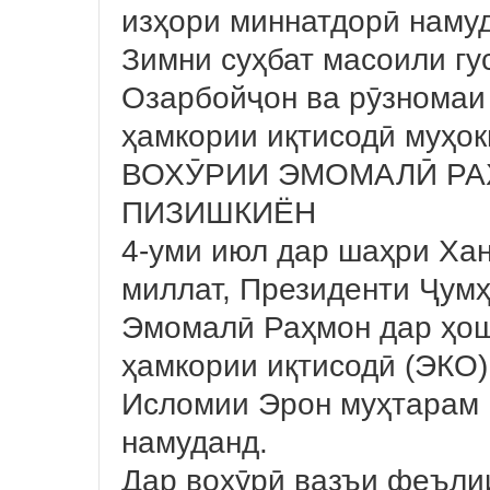
изҳори миннатдорӣ наму
Зимни суҳбат масоили гу
Озарбойҷон ва рӯзномаи
ҳамкории иқтисодӣ муҳок
ВОХӮРИИ ЭМОМАЛӢ РА
ПИЗИШКИЁН
4-уми июл дар шаҳри Ха
миллат, Президенти Ҷум
Эмомалӣ Раҳмон дар ҳо
ҳамкории иқтисодӣ (ЭКО
Исломии Эрон муҳтарам 
намуданд.
Дар вохӯрӣ вазъи феъли