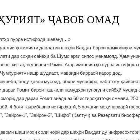
ҲУРИЯТ» ҶАВОБ ОМАД
ятҳо пурра истифода шаванд…»
ҳаллии ҳокимияти давлатии шаҳри Ваҳдат барои ҳамкориҳои му
латӣ дар соҳаи сайёҳӣ ба Шумо арзи сипос менамояд. Ҳамчунин
нро, ки таҳти унвони «Ромит. Агар имкониятҳо пурра истифода 
Ҷумҳурият» нашр шудааст, мавриди баррасӣ қарор дод.
ҳои зебо, боду ҳавои мусоид, обҳои мусаффо, набототу ҳайвонот
 дараи Ромит барои ташкили намудҳои гуногуни сайёҳӣ муфид а
морӣ, дар дараи Ромит зиёда аз 60 истироҳатгоҳи оммавӣ, 250 
табӣ, 4 боғи таҷрибавию истироҳатӣ, 5 хоҷагии моҳипарварӣ (асос
, "Зайрон-1", "Зайрон-2", "Шифо" (Калтуч) ва Резервати биосфе
 давоми шаш моҳи соли ҷорӣ дар шаҳри Ваҳдат ду инфрасохтори