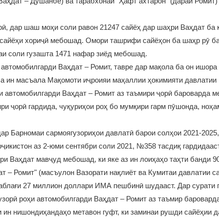
 Ваҳдат – Душанбе) ва тарабхонаи "Ҳафт ахтарон" (дараи Ромит)
ӣ, дар шаш моҳи соли равон 21247 сайёҳ дар шаҳри Ваҳдат ба 
 сайёҳи хориҷӣ мебошад. Омори ташрифи сайёҳон ба шаҳр рӯ б
аи соли гузашта 1471 нафар зиёд мебошад.
и автомобилгарди Ваҳдат – Ромит, тавре дар мақола ба он ишора
ба ин масъала Мақомоти иҷроияи маҳаллии ҳокимияти давлатии
и автомобилгарди Ваҳдат – Ромит аз таъмири ҷорӣ бароварда м
ири ҷорӣ гардида, чуқуриҳои роҳ бо мумқири гарм пӯшонда, ноҳ
 дар Барномаи сармоягузориҳои давлатӣ барои солҳои 2021-2025,
ҷикистон аз 2-юми сентябри соли 2021, №358 тасдиқ гардидааст
ри Ваҳдат мавҷуд мебошад, ки яке аз ин лоиҳаҳо таҳти банди 9
т – Ромит" (масъулон Вазорати нақлиёт ва Кумитаи давлатии с
аблағи 27 миллион доллари ИМА пешбинӣ шудааст. Дар сурати 
зорӣ роҳи автомобилгарди Ваҳдат – Ромит аз таъмир баровард
и ин нишондиҳандаҳо метавон гуфт, ки заминаи рушди сайёҳии д