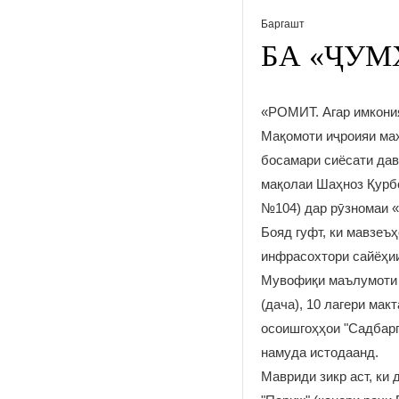
Баргашт
БА «ҶУМ
«РОМИТ. Агар имкони
Мақомоти иҷроияи ма
босамари сиёсати дав
мақолаи Шаҳноз Қурбо
№104) дар рӯзномаи «
Бояд гуфт, ки мавзеъ
инфрасохтори сайёҳии
Мувофиқи маълумоти о
(дача), 10 лагери мак
осоишгоҳҳои "Садбарг"
намуда истодаанд.
Мавриди зикр аст, ки