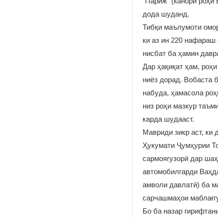
"Париж" (канори роҳи
дода шуданд.
Тибқи маълумоти омор
ки аз ин 220 нафараш
нисбат ба ҳамин давр
Дар ҳақиқат ҳам, роҳ
ниёз дорад. Вобаста 
набуда, ҳамасола роҳ
низ роҳи мазкур таъм
карда шудааст.
Мавриди зикр аст, ки
Ҳукумати Ҷумҳурии То
сармоягузорӣ дар шаҳ
автомобилгарди Ваҳда
амволи давлатӣ) ба м
сарчашмаҳои маблағгу
Бо ба назар гирифтан