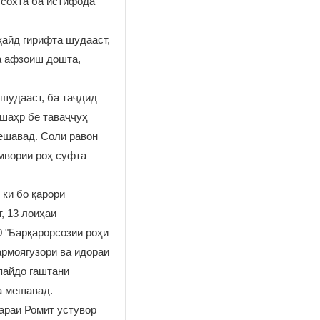
 сохта ба истифода
қайд гирифта шудааст,
а афзоиш дошта,
 шудааст, ба таҷдид
 шаҳр бе таваҷҷуҳ
ешавад. Соли равон
амвории роҳ суфта
 ки бо қарори
, 13 лоиҳаи
0 "Барқарорсозии роҳи
армоягузорӣ ва идораи
пайдо гаштани
а мешавад.
араи Ромит устувор