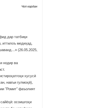
Чоп кардан
фид дар татбиқи
, иттилоъ медиҳад,
шаванд…» (26.05.2025,
и нодир ва
ст.
истироҳатгоҳи хусусӣ
ан, навъи гулмоҳӣ),
рии "Ромит" фаъолият
 сайёҳӣ: осоишгоҳи