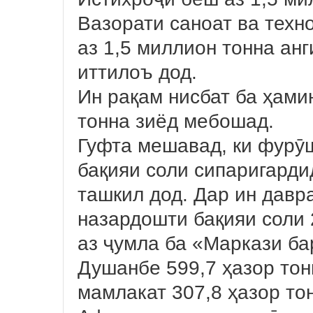
Вазорати саноат ва техн
аз 1,5 миллион тонна ан
иттилоъ дод.
Ин рақам нисбат ба ҳами
тонна зиёд мебошад.
Гуфта мешавад, ки фурӯ
бақияи соли сипаригарди
ташкил дод. Дар ин давр
назардошти бақияи соли 
аз ҷумла ба «Маркази ба
Душанбе 599,7 ҳазор тон
мамлакат 307,8 ҳазор то