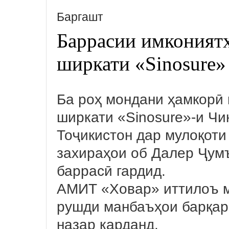
Баргашт
Баррасии имконият
ширкати «Sinosure» 
Ба роҳ мондани ҳамкорӣ 
ширкати «Sinosure»-и Чи
Тоҷикистон дар мулоқоти
захираҳои об Далер Ҷум
баррасӣ гардид.
АМИТ «Ховар» иттилоъ м
рушди манбаъҳои барқар
назар карданд.