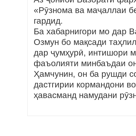
«Рӯзнома ва маҷаллаи б
гардид.
Ба хабарнигори мо дар В
Озмун бо мақсади таҳли
дар ҷумҳурӣ, интишори м
фаъолияти минбаъдаи он
Ҳамчунин, он ба рушди с
дастгирии кормандони во
ҳавасманд намудани рӯз