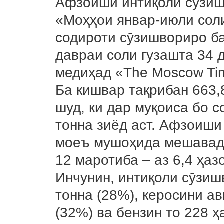
Афзоиши интиқоли сӯзиш
«Моҳҳои январ-июли соли
содироти сӯзишвориро ба
давраи соли гузашта 34 
медиҳад «The Moscow Ti
Ба кишвар тақрибан 663,
шуд, ки дар муқоиса бо с
тонна зиёд аст. Афзоиши
моеъ мушоҳида мешавад:
12 маротиба – аз 6,4 ҳаз
Инчунин, интиқоли сӯзиш
тонна (28%), керосини ав
(32%) ва бензин то 228 ҳ