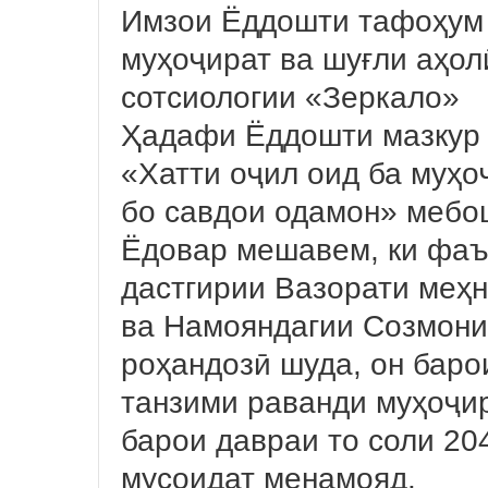
Имзои Ёддошти тафоҳум 
муҳоҷират ва шуғли аҳол
сотсиологии «Зеркало»
Ҳадафи Ёддошти мазкур 
«Хатти оҷил оид ба муҳо
бо савдои одамон» мебо
Ёдовар мешавем, ки фаъ
дастгирии Вазорати меҳн
ва Намояндагии Созмони
роҳандозӣ шуда, он баро
танзими раванди муҳоҷи
барои давраи то соли 20
мусоидат менамояд.