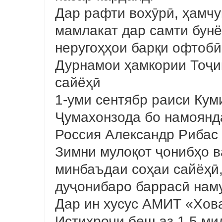
Дар рафти вохӯрӣ, ҳамчу
мамлакат дар самти бунё
неругоҳҳои барқи офтобӣ
Дурнамои ҳамкории Тоҷик
сайёҳӣ
1-уми сентябр раиси Ку
Ҷумахонзода бо намоянд
Россия Александр Рибас 
Зимни мулоқот ҷонибҳо 
минбаъдаи соҳаи сайёҳӣ,
дуҷонибаро баррасӣ нам
Дар ин хусус АМИТ «Хов
Истихроҷи беш аз 1,5 ми