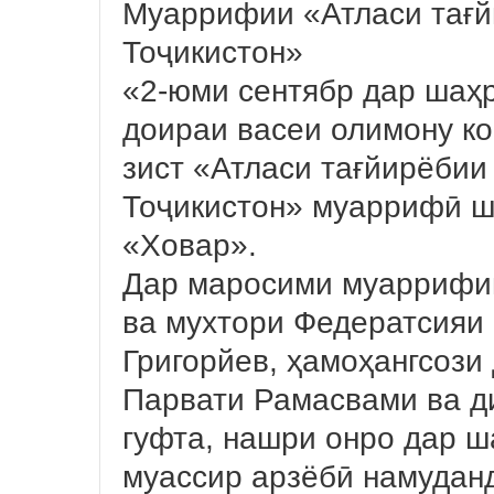
Муаррифии «Атласи тағй
Тоҷикистон»
«2-юми сентябр дар шаҳ
доираи васеи олимону к
зист «Атласи тағйирёбии
Тоҷикистон» муаррифӣ ш
«Ховар».
Дар маросими муаррифи
ва мухтори Федератсияи
Григорйев, ҳамоҳангсоз
Парвати Рамасвами ва д
гуфта, нашри онро дар ш
муассир арзёбӣ намудан