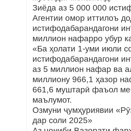
Зиёда аз 5 000 000 исти
Агентии омор иттилоъ до
истифодабарандагони инт
миллион нафарро убур к
«Ба ҳолати 1-уми июли 
истифодабарандагони инт
аз 5 миллион нафар ва а
миллиону 966,1 ҳазор на
661,6 муштарӣ фаъол ме
маълумот.
Озмуни ҷумҳуриявии «Рӯ
дар соли 2025»
Аз ҷониби Вазорати фар