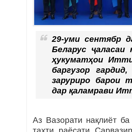
29-уми сентябр 
Беларус ҷаласаи
ҳукуматҳои Итти
баргузор гардид
заруриро барои 
дар қаламрави Ит
Аз Вазорати нақлиёт ба
таҳти раёсати Сарвази