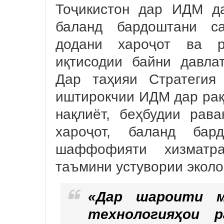
Тоҷикистон дар ИДМ д
баланд бардоштани са
додани хароҷот ва р
иқтисодии байни давла
Дар таҳияи Стратегия
иштирокчии ИДМ дар ра
нақлиёт, беҳбудии рава
хароҷот, баланд бар
шаффофияти хизматрас
таъмини устувории эколо
«Дар шароити м
технологияҳои 