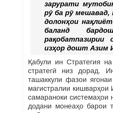
зарурати мутоби
рӯ ба рӯ мешавад,
долонҳои нақлиёт
баланд бардо
рақобатпазирии 
изҳор дошт Азим 
Қабули ин Стратегия на
стратегӣ низ дорад. 
ташаккули фазои ягонаи
магистралии кишварҳои 
самараноки системаҳои 
додани монеаҳо барои 