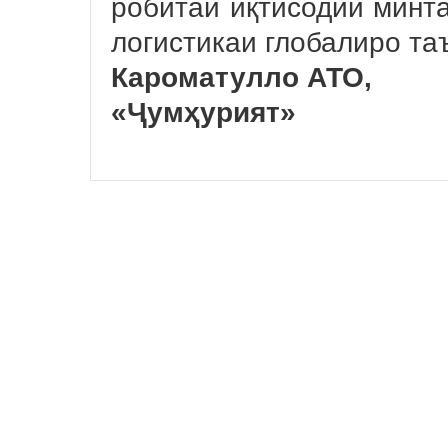
робитаи иқтисодии минт
логистикаи глобалиро та
Кароматулло АТО,
«Ҷумҳурият»