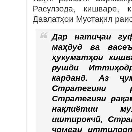
Расулзода, кишваре, 
Давлатҳои Мустақил раис
Дар натиҷаи гу
маҳдуд ва васе
ҳукуматҳои кишв
рушди Иттиҳод
карданд. Аз ҷу
Стратегияи р
Стратегияи рақа
нақлиётии му
иштирокчӣ, Стра
ҷомеаи иттилоот