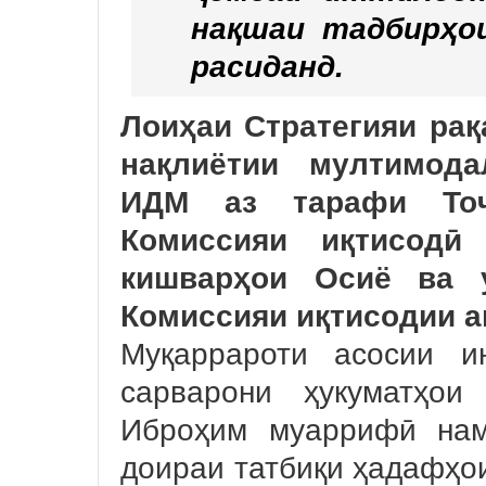
нақшаи тадбирҳо
расиданд.
Лоиҳаи Стратегияи ра
нақлиётии мултимода
ИДМ аз тарафи Тоҷ
Комиссияи иқтисод
кишварҳои Осиё ва 
Комиссияи иқтисодии а
Муқаррароти асосии и
сарварони ҳукуматҳо
Иброҳим муаррифӣ нам
доираи татбиқи ҳадафҳо