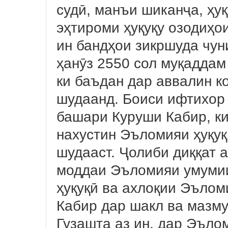
судӣ, манъи шиканҷа, ҳуқ
эҳтироми ҳуқуқу озодиҳо
ин бандҳои зикршуда чун
ҳанӯз 2550 сол муқаддам
ки баъдан дар аввалин к
шудаанд. Боиси ифтихор 
башари Куруши Кабир, ки
нахустин Эъломияи ҳуқу
шудааст. Ҷолиби диққат а
моддаи Эъломияи умумии
ҳуқуқӣ ва ахлоқии Эълом
Кабир дар шакл ва мазм
Гузашта аз ин, дар Эъло