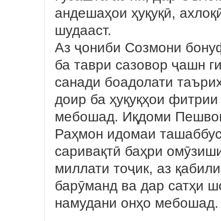
андешаҳои ҳуқуқӣ, ахлоқ
шудааст.
Аз ҷониби Созмони бон
ба таври сазовор ҷашн г
санади боадолати таъри
доир ба ҳуқуқҳои фитрии
мебошад. Иқдоми Пешво
Раҳмон идомаи ташаббус
саривақтӣ баҳри омӯзиш
миллати тоҷик, аз қабил
барӯманд ва дар сатҳи 
намудани онҳо мебошад.