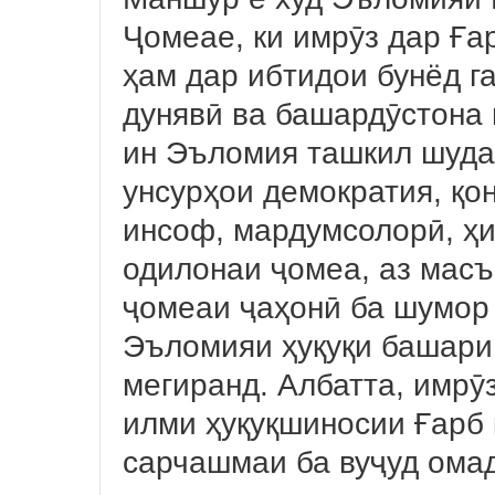
Ҷомеае, ки имрӯз дар Ға
ҳам дар ибтидои бунёд г
дунявӣ ва башардӯстона
ин Эъломия ташкил шудаа
унсурҳои демократия, қо
инсоф, мардумсолорӣ, ҳи
одилонаи ҷомеа, аз мас
ҷомеаи ҷаҳонӣ ба шумор 
Эъломияи ҳуқуқи башари
мегиранд. Албатта, имрӯ
илми ҳуқуқшиносии Ғарб 
сарчашмаи ба вуҷуд омад