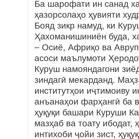
Ба шарофати ин санад ха
ҳазорсолаҳо ҳувияти худ
Бояд зикр намуд, ки Кур
Ҳахоманишиниён буда, ха
– Осиё, Африқо ва Авруп
асоси маълумоти Ҳеродо
Куруш намояндагони зиёд
зиндагӣ мекарданд. Маҳ
институтҳои иҷтимоиву иқ
анъанаҳои фарҳангӣ ба 
ҳуқуқи башари Куруши Каб
мазҳаб ва тоату ибодат, 
интихоби ҷойи зист, ҳуқуқ