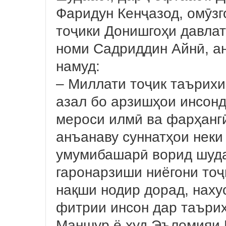
Фаридун Кенҷазод, омӯзг
тоҷики Донишгоҳи давлат
номи Садриддин Айнӣ, а
намуд:
– Миллати тоҷик таърихи
азал бо арзишҳои инсонд
мероси илмӣ ва фарҳанг
анъанаву суннатҳои неки
умумибашарӣ ворид шуда
гаронарзиши ниёгони тоҷ
нақши нодир дорад, наху
фитрии инсон дар таърих
Маншур ё худ Эъломияи 