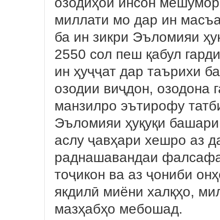
озодиҳои инсон мешуморан
миллати мо дар ин масъа
ба ин зикри Эъломияи ҳу
2550 сол пеш қабул гард
ин ҳуҷҷат дар таърихи ба
озодии виҷдон, озодона 
манзилро эътирофу татби
Эъломияи ҳуқуқи башари 
аслу ҷавҳари хешро аз д
раднашавандаи фалсафа
тоҷикон ва аз ҷониби он
якдилӣ миёни халқҳо, мил
мазҳабҳо мебошад.