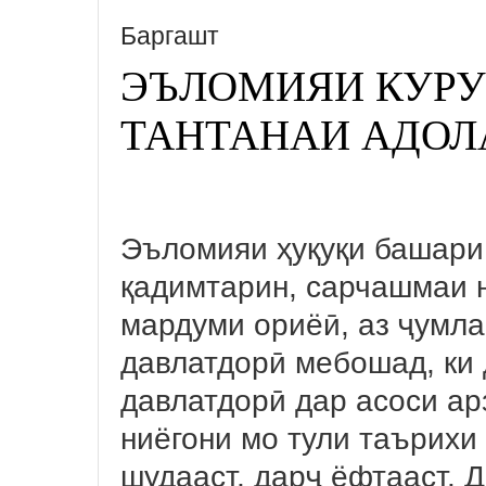
Баргашт
ЭЪЛОМИЯИ КУРУ
ТАНТАНАИ АДОЛ
Эъломияи ҳуқуқи башари
қадимтарин, сарчашмаи 
мардуми ориёӣ, аз ҷумла
давлатдорӣ мебошад, ки
давлатдорӣ дар асоси ар
ниёгони мо тули таърихи
шудааст, дарҷ ёфтааст. Д