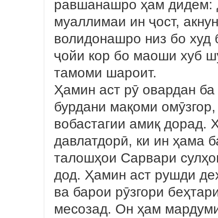
равшанашро ҳам дидем: д
муаллимаи ин ҷост, акну
волидонашро низ бо худ 
ҷойи кор бо маоши хуб ш
тамоми шароит.
Ҳамин аст рӯ овардан ба
бурдани мақоми омӯзгор,
вобастагии амиқ дорад. Ҳ
давлатдорӣ, ки ин ҳама 
талошҳои Сарвари сулҳо
дод. Ҳамин аст рушди де
ва барои рӯзгори беҳтар
месозад. Он ҳам мардуми