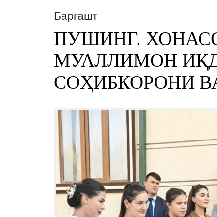
Баргашт
ПУШИНГ. ХОНАС
МУАЛЛИМОН ИҚД
СОҲИБКОРОНИ В