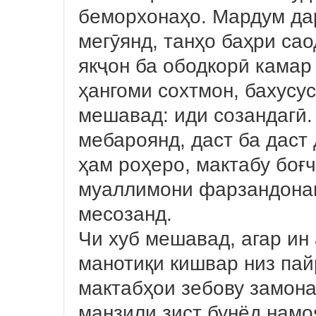
беморхонаҳо. Мардум дар
мегӯянд, танҳо баҳри сао
якҷон ба ободкорӣ камар
ҳангоми сохтмон, бахусус
мешавад: иди созандагӣ.
мебароянд, даст ба даст
ҳам роҳеро, мактабу боғч
муаллимони фарзандона
месозанд.
Чи хуб мешавад, агар ин
манотиқи кишвар низ пай
мактабҳои зебову замона
манзили зист бунёд намо