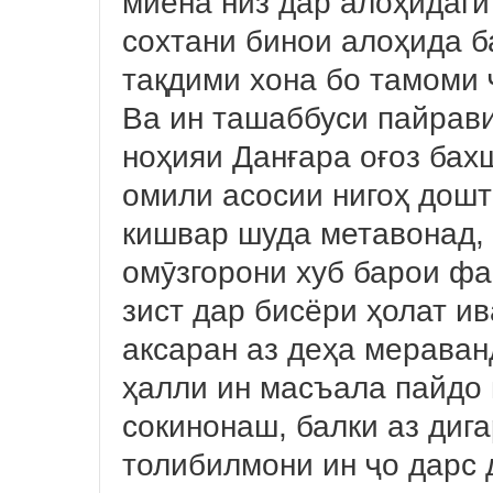
миёна низ дар алоҳидагӣ
сохтани бинои алоҳида 
тақдими хона бо тамоми ҷ
Ва ин ташаббуси пайрав
ноҳияи Данғара оғоз бахш
омили асосии нигоҳ дош
кишвар шуда метавонад, 
омӯзгорони хуб барои ф
зист дар бисёри ҳолат и
аксаран аз деҳа мераван
ҳалли ин масъала пайдо ш
сокинонаш, балки аз диг
толибилмони ин ҷо дарс 