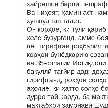
хайрашон барои пешрафт
Ва ниҳоят, ҳамин аст нам
хушнуд гаштааст.
Он корҳое, ки тули қариб
хеле бузурганд, аммо бо
пешгирифтаи роҳбарияти
корҳои бунёдкорию созан
ва 35-солагии Истиқлоли
бакуллӣ тағйир дод: деҳ
гирифтанд, роҳҳои солҳо
аҳолие, ки ҳатто солҳо 
дурро тай карда, ба мак
мактабҳои замонавӣ шуда