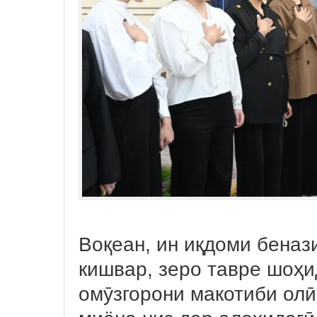
Воқеан, ин иқдоми бена
кишвар, зеро тавре шоҳи
омӯзгорони макотиби олӣ