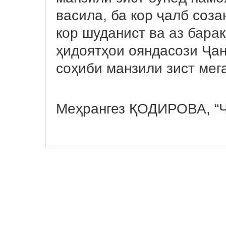
васила, ба кор ҷалб соза
кор шуданист ва аз бара
ҳидоятҳои ояндасози Ҷа
соҳиби манзили зист мег
Меҳрангез ҚОДИРОВА, “Ҷ