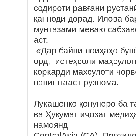
содироти равғани рустан
қаннодӣ дорад. Илова ба
мунтазами меваю сабзав
аст.
«Дар байни лоиҳаҳо бун
орд, истеҳсоли маҳсулот
коркарди маҳсулоти чорв
навиштааст рӯзнома.
Лукашенко қонунеро ба т
ва Ҳукумат иҷозат медиҳа
намоянд
CentralAsia (CA). Прези