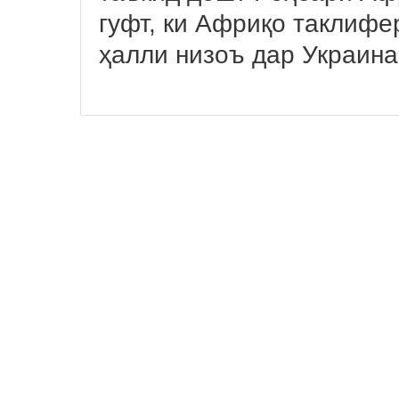
гуфт, ки Африқо таклифе
ҳалли низоъ дар Украина