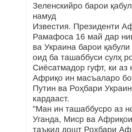
Зеленскийро барои қабул
намуд
Известия. Президенти А
Рамафоса 16 май дар ниш
ва Украина барои қабули
оид ба ташаббуси сулҳ р
Сиёсатмадор гуфт, ки аз
Африқо ин масъаларо бо
Путин ва Роҳбари Украи
кардааст.
"Ман ин ташаббусро аз н
Уганда, Миср ва Африқои
таъкид дошт Роҳбари Аф