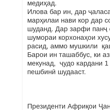
медиҳад.
Илова бар ин, дар ҷалас
марҳилаи нави кор дар с
шуданд. Дар зарфи панҷ 
шумораи корхонаҳои хусу
расид, аммо мушкили қа
Барои ин ташаббус, ки а
мекунад, ҷудо кардани 
пешбинӣ шудааст.
Президенти Африқои Ҷан