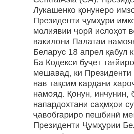
Лукашенко қонунеро имзо
Президенти ҷумҳурӣ имко
молиявии ҷорӣ ислоҳот в
вакилони Палатаи намоя
Беларус 18 апрел қабул 
Ба Кодекси буҷет тағйиро
мешавад, ки Президенти 
нав тақсим кардани харо
намояд. Қонун, инчунин, 
напардохтани саҳмҳои су
ҷавобгариро пешбинӣ ме
Президенти Ҷумҳурии Бел