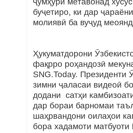
ҷумҳурӣ метавонад хусус
буҷетиро, ки дар ҷараён
молиявӣ ба вуҷуд меоянд
Ҳукуматдорони Ӯзбекисто
фақрро роҳандозӣ мекун
SNG.Today. Президенти 
зимни ҷаласаи видеоӣ бо
додани сатҳи камбизоати
дар бораи барномаи таъ
шаҳрвандони оилаҳои кам
бора хадамоти матбуоти