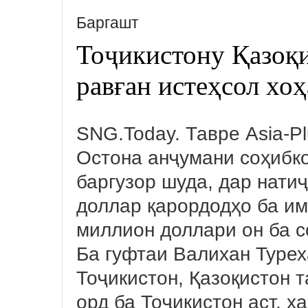
Баргашт
Тоҷикистону Қазоқ
равған истеҳсол хоҳ
SNG.Today. Тавре Asia-P
Остона анҷумани соҳибко
баргузор шуда, дар нати
доллар қарордодҳо ба им
миллион доллари он ба с
Ба гуфтаи Валихан Турех
Тоҷикистон, Қазоқистон 
орд ба Тоҷикистон аст, 