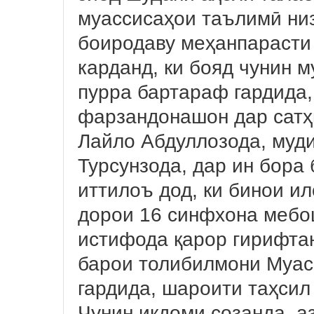
муассисаҳои таълимӣ ни
боиродаву меҳанпарасти 
карданд, ки бояд чунин 
пурра бартараф гардида,
фарзандонашон дар сатҳ
Лайло Абдуллозода, муд
Турсунзода, дар ин бора
иттилоъ дод, ки бинои ил
дорои 16 синфхона мебо
истифода қарор гирифта
барои толибилмони Муас
гардида, шароити таҳсил
Чунин иқдоми созанда, а