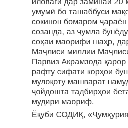
иловагӣ дар заминаи 20 
умумӣ бо ташаббуси мақо
сокинон бомаром ҷараён
созанда, аз ҷумла бунёд
соҳаи маорифи шаҳр, дар
Маҷлиси миллии Маҷлиси
Парвиз Акрамзода қарор
рафту сифати корҳои бун
мулоқоту машварат наму
ҷойдошта тадбирҳои бет
мудири маориф.
Ёқуби СОДИҚ, «Ҷумҳури