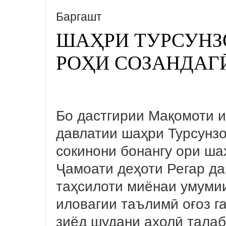
Баргашт
ШАҲРИ ТУРСУНЗ
РОҲИ СОЗАНДАГ
Бо дастгирии Мақомоти 
давлатии шаҳри Турсунзо
сокинони бонангу ори ш
Ҷамоати деҳоти Регар д
таҳсилоти миёнаи умуми
иловагии таълимӣ оғоз га
зиёд шудани аҳолӣ талаб