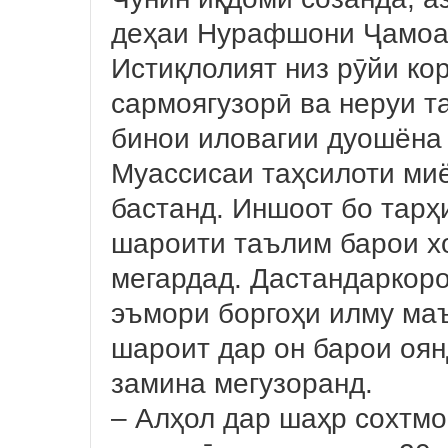
деҳаи Нурафшони Ҷамоат
Истиқлолият низ рӯйи ко
сармоягузорӣ ва неруи т
бинои иловагии дуошёна 
Муассисаи таҳсилоти ми
бастанд. Иншоот бо тарҳ
шароити таълим барои хо
мегардад. Дастандаркоро
эъмори боргоҳи илму ма
шароит дар он барои оя
замина мегузоранд.
– Алҳол дар шаҳр сохтмо