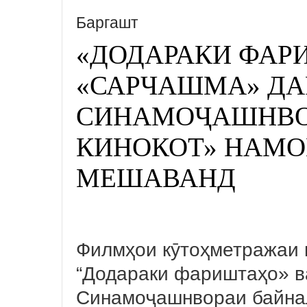
Баргашт
«ДОДАРАКИ ФАР
«САРЧАШМА» ДА
СИНАМОҶАШНВО
КИНОКОТ» НАМ
МЕШАВАНД
Филмҳои кӯтоҳметражаи 
“Додараки фариштаҳо» в
Синамоҷашнвораи байна