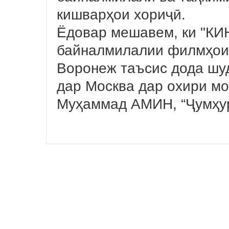
кишварҳои хориҷӣ.
Ёдовар мешавем, ки "К
байналмилалии филмҳои к
Воронеж таъсис дода шу
дар Москва дар охири мо
Муҳаммад АМИН, “Ҷумҳу