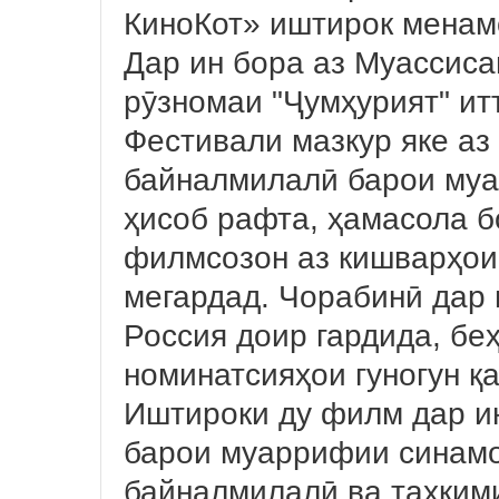
КиноКот» иштирок менам
Дар ин бора аз Муассиса
рӯзномаи "Ҷумҳурият" ит
Фестивали мазкур яке аз
байналмилалӣ барои муа
ҳисоб рафта, ҳамасола б
филмсозон аз кишварҳои 
мегардад. Чорабинӣ дар
Россия доир гардида, бе
номинатсияҳои гуногун қ
Иштироки ду филм дар и
барои муаррифии синамо
байналмилалӣ ва таҳким